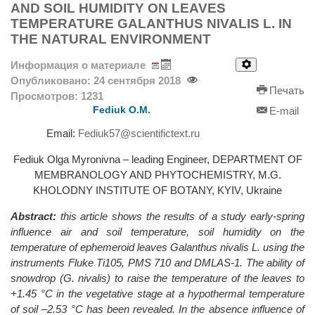
AND SOIL HUMIDITY ON LEAVES
TEMPERATURE GALANTHUS NIVALIS L. IN
THE NATURAL ENVIRONMENT
Информация о материале
Опубликовано: 24 сентября 2018
Печать
Просмотров: 1231
Fediuk O.M.
E-mail
Email:
Fediuk57@scientifictext.ru
Fediuk Olga Myronivna – leading Еngineer, DEPARTMENT OF
MEMBRANOLOGY AND PHYTOCHEMISTRY, M.G.
KHOLODNY INSTITUTE OF BOTANY, KYIV, Ukraine
Abstract:
this article shows the results of a study early-spring
influence air and soil temperature, soil humidity on the
temperature of ephemeroid leaves Galanthus nivalis L. using the
instruments Fluke Ti105, PMS 710 and DMLAS-1. The ability of
snowdrop (G. nivalis) to raise the temperature of the leaves to
+1.45 °C in the vegetative stage at a hypothermal temperature
of soil –2.53 °C has been revealed. In the absence influence of