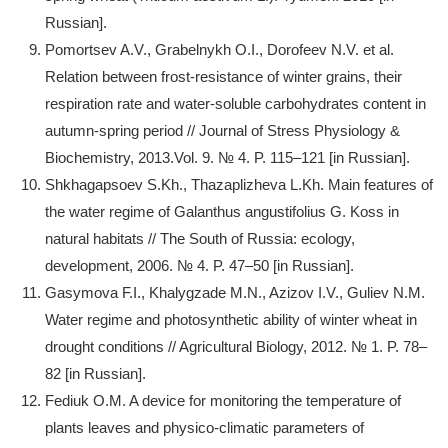
Russian].
Pomortsev A.V., Grabelnykh O.I., Dorofeev N.V. et al.
Relation between frost-resistance of winter grains, their
respiration rate and water-soluble carbohydrates content in
autumn-spring period // Journal of Stress Physiology &
Biochemistry, 2013.Vol. 9. № 4. P. 115–121 [in Russian].
Shkhagapsoev S.Kh., Thazaplizheva L.Kh. Main features of
the water regime of Galanthus angustifolius G. Koss in
natural habitats // The South of Russia: ecology,
development, 2006. № 4. P. 47–50 [in Russian].
Gasymova F.I., Khalygzade M.N., Azizov I.V., Guliev N.M.
Water regime and photosynthetic ability of winter wheat in
drought conditions // Agricultural Biology, 2012. № 1. P. 78–
82 [in Russian].
Fediuk O.M. A device for monitoring the temperature of
plants leaves and physico-climatic parameters of