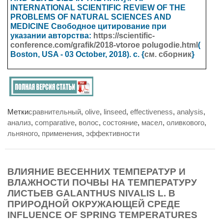
INTERNATIONAL SCIENTIFIC REVIEW OF THE
PROBLEMS OF NATURAL SCIENCES AND
MEDICINE
Свободное цитирование при
указании авторства:
https://scientific-
conference.com/grafik/2018-vtoroe polugodie.html
(
Boston, USA - 03 October
, 2018). с. {
см. сборник
}
Метки
сравнительный
,
olive
,
linseed
,
effectiveness
,
analysis
,
анализ
,
comparative
,
волос
,
состояние
,
масел
,
оливкового
,
льняного
,
применения
,
эффективности
ВЛИЯНИЕ ВЕСЕННИХ ТЕМПЕРАТУР И
ВЛАЖНОСТИ ПОЧВЫ НА ТЕМПЕРАТУРУ
ЛИСТЬЕВ GALANTHUS NIVALIS L. В
ПРИРОДНОЙ ОКРУЖАЮЩЕЙ СРЕДЕ
INFLUENCE OF SPRING TEMPERATURES