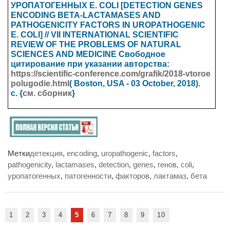
УРОПАТОГЕННЫХ E. СOLI [DETECTION GENES
ENCODING BETA-LACTAMASES AND
PATHOGENICITY FACTORS IN UROPATHOGENIC
E. COLI] // VII INTERNATIONAL SCIENTIFIC
REVIEW OF THE PROBLEMS OF NATURAL
SCIENCES AND MEDICINE
Свободное
цитирование при указании авторства:
https://scientific-conference.com/grafik/2018-vtoroe
polugodie.html
( Boston, USA - 03 October
, 2018).
с. {
см. сборник
}
Метки
детекция
,
encoding
,
uropathogenic
,
factors
,
pathogenicity
,
lactamases
,
detection
,
genes
,
генов
,
сoli
,
уропатогенных
,
патогенности
,
факторов
,
лактамаз
,
бета
1
2
3
4
5
6
7
8
9
10