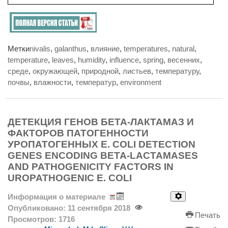
Метки
nivalis
,
galanthus
,
влияние
,
temperatures
,
natural
,
temperature
,
leaves
,
humidity
,
influence
,
spring
,
весенних
,
среде
,
окружающей
,
природной
,
листьев
,
температуру
,
почвы
,
влажности
,
температур
,
environment
ДЕТЕКЦИЯ ГЕНОВ БЕТА-ЛАКТАМАЗ И
ФАКТОРОВ ПАТОГЕННОСТИ
УРОПАТОГЕННЫХ E. СOLI DETECTION
GENES ENCODING BETA-LACTAMASES
AND PATHOGENICITY FACTORS IN
UROPATHOGENIC E. COLI
Информация о материале
Опубликовано: 11 сентября 2018
Печать
Просмотров: 1716