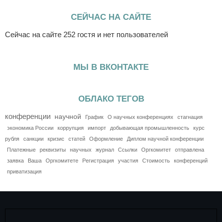
СЕЙЧАС НА САЙТЕ
Сейчас на сайте 252 гостя и нет пользователей
МЫ В ВКОНТАКТЕ
ОБЛАКО ТЕГОВ
конференции
научной
График
О научных конференциях
стагнация
экономика России
коррупция
импорт
добывающая промышленность
курс
рубля
санкции
кризис
статей
Оформление
Диплом научной конференции
Платежные
реквизиты
научных
журнал
Ссылки
Оргкомитет
отправлена
заявка
Ваша
Оргкомитете
Регистрация
участия
Стоимость
конференций
приватизация