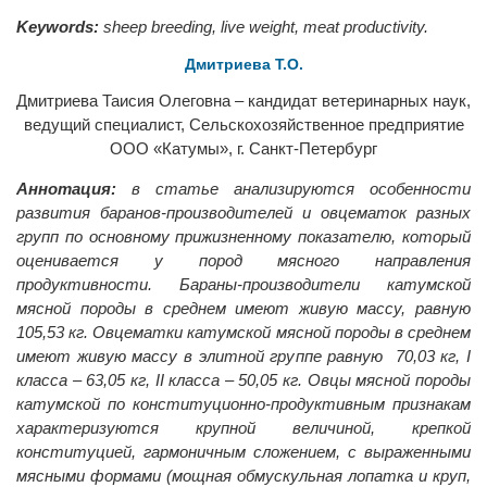
Keywords:
sheep breeding, live weight, meat productivity.
Дмитриева Т.О.
Дмитриева Таисия Олеговна – кандидат ветеринарных наук,
ведущий специалист, Сельскохозяйственное предприятие
ООО «Катумы», г. Санкт-Петербург
Аннотация:
в статье анализируются особенности
развития баранов-производителей и овцематок разных
групп по основному прижизненному показателю, который
оценивается у пород мясного направления
продуктивности. Бараны-производители катумской
мясной породы в среднем имеют живую массу, равную
105,53 кг. Овцематки катумской мясной породы в среднем
имеют живую массу в элитной группе равную 70,03 кг, I
класса – 63,05 кг, II класса – 50,05 кг. Овцы мясной породы
катумской по конституционно-продуктивным признакам
характеризуются крупной величиной, крепкой
конституцией, гармоничным сложением, с выраженными
мясными формами (мощная обмускульная лопатка и круп,