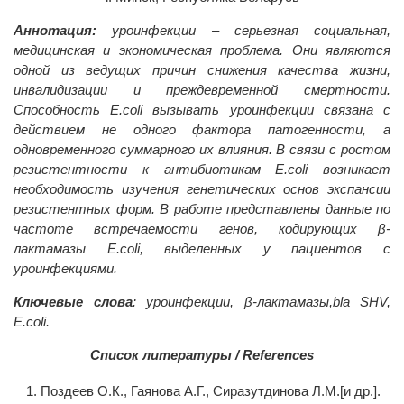
Аннотация:
уроинфекции – серьезная социальная,
медицинская и экономическая проблема. Они являются
одной из ведущих причин снижения качества жизни,
инвалидизации и преждевременной смертности.
Способность E.coli вызывать уроинфекции связана с
действием не одного фактора патогенности, а
одновременного суммарного их влияния. В связи с ростом
резистентности к антибиотикам E.coli возникает
необходимость изучения генетических основ экспансии
резистентных форм. В работе представлены данные по
частоте встречаемости генов, кодирующих β-
лактамазы Е.coli, выделенных у пациентов с
уроинфекциями.
Ключевые слова
: уроинфекции, β-лактамазы,bla SHV,
Е.coli.
Список литературы / References
Поздеев О.К., Гаянова А.Г., Сиразутдинова Л.М.[и др.].