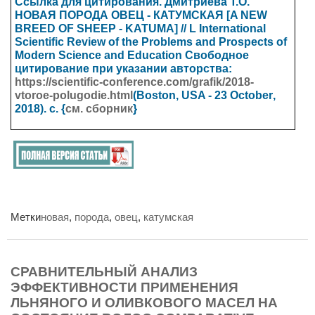
Ссылка для цитирования. Дмитриева Т.О.
НОВАЯ ПОРОДА ОВЕЦ - КАТУМСКАЯ [A NEW
BREED OF SHEEP - KATUMA] // L
International
Scientific Review of the Problems and Prospects of
Modern Science and Education
Свободное
цитирование при указании авторства:
https://scientific-conference.com/grafik/2018-
vtoroe-polugodie.html
(Boston, USA - 23
October
,
2018). с. {
см. сборник
}
Метки
новая
,
порода
,
овец
,
катумская
СРАВНИТЕЛЬНЫЙ АНАЛИЗ
ЭФФЕКТИВНОСТИ ПРИМЕНЕНИЯ
ЛЬНЯНОГО И ОЛИВКОВОГО МАСЕЛ НА