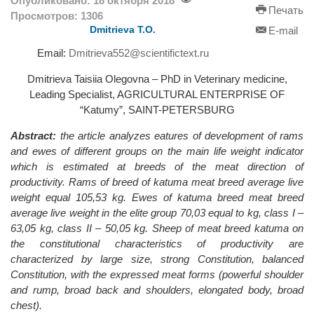
Опубликовано: 18 октября 2018
Печать
Просмотров: 1306
Dmitrieva T.О.
E-mail
Email:
Dmitrieva552@scientifictext.ru
Dmitrieva Taisiia Olegovna – PhD in Veterinary medicine,
Leading Specialist, AGRICULTURAL ENTERPRISE OF
“Katumy”, SAINT-PETERSBURG
Abstract:
the article analyzes eatures of development of rams
and ewes of different groups on the main life weight indicator
which is estimated at breeds of the meat direction of
productivity. Rams of breed of katuma meat breed average live
weight equal 105,53 kg. Ewes of katuma breed meat breed
average live weight in the elite group 70,03 equal to kg, class I –
63,05 kg, class II – 50,05 kg. Sheep of meat breed katuma on
the constitutional characteristics of productivity are
characterized by large size, strong Constitution, balanced
Constitution, with the expressed meat forms (powerful shoulder
and rump, broad back and shoulders, elongated body, broad
chest).