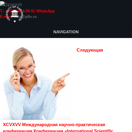
Т.: +7(915)814-09-51 WhatsApp
E-mail:
info@p8n.ru
NAVIGATION
Следующая
XCVXVV Международная научно-практическая
конференция Конференция «International Scientific