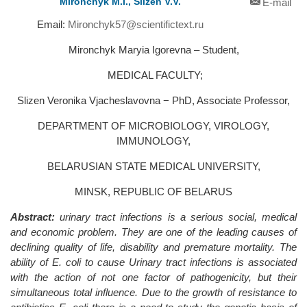
Mironchyk M.I., Slizen V.V.
E-mail
Email:
Mironchyk57@scientifictext.ru
Mironchyk Maryia Igorevna – Student,
MEDICAL FACULTY;
Slizen Veronika Vjacheslavovna − PhD, Associate Professor,
DEPARTMENT OF MICROBIOLOGY, VIROLOGY,
IMMUNOLOGY,
BELARUSIAN STATE MEDICAL UNIVERSITY,
MINSK, REPUBLIC OF BELARUS
Abstract:
urinary tract infections is a serious social, medical
and economic problem. They are one of the leading causes of
declining quality of life, disability and premature mortality. The
ability of E. coli to cause Urinary tract infections is associated
with the action of not one factor of pathogenicity, but their
simultaneous total influence. Due to the growth of resistance to