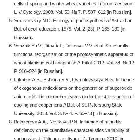
cells of spring and winter wheat varieties Triticum aestivum
L. // Cytology. 2008. Vol. 50. № 7. P. 597–612 [in Russian].
Smashevsky N.D. Ecology of photosynthesis // Astrakhan
Bul. of ecol. education. 1979. Vol. 2 (28). P. 165–180 [in
Russian].
Venzhik Yu.V., Titov A.F., Talanova V.V. et al. Structurally
functional reorganization of the photosynthetic apparatus of
wheat plants in cold adaptation // Tsitol. 2012. Vol. 54. № 12.
P. 916–924 [in Russian].
Lukatkin A.S., Eshkina S.V., Osmolovskaya N.G. Influence
of exogenous antioxidants on the generation of superoxide
anion radical in cucumber leaves under the stress action of
cooling and copper ions // Bul. of St. Petersburg State
University. 2013. Vol. 3. № 4. P. 65–73 [in Russian].
Belozerova A.A., Novikova P.N. Influence of humidity
deficiency on the quantitative characteristics variability of
spring wheat (Triticum aestivum L.). Tyumen. 2010 [in