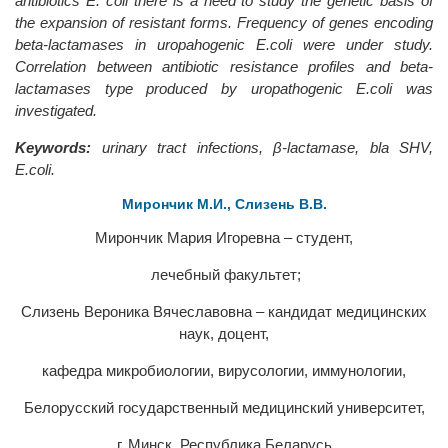
antibiotics E. coli there is a need to study the genetic basis of
the expansion of resistant forms. Frequency of genes encoding
beta-lactamases in uropahogenic E.coli were under study.
Correlation between antibiotic resistance profiles and beta-
lactamases type produced by uropathogeniс E.coli was
investigated.
Keywords:
urinary tract infections, β-lactamase, bla SHV,
Е.coli.
Мирончик М.И., Слизень В.В.
Мирончик Мария Игоревна – студент,
лечебный факультет;
Слизень Вероника Вячеславовна – кандидат медицинских
наук, доцент,
кафедра микробиологии, вирусологии, иммунологии,
Белорусский государственный медицинский университет,
г. Минск, Республика Беларусь