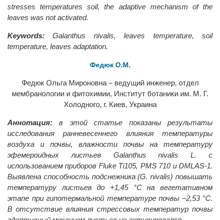
stresses temperatures soil, the adaptive mechanism of the
leaves was not activated.
Keywords:
Galanthus nivalis, leaves temperature, soil
temperature, leaves adaptation.
Федюк O.M.
Федюк Ольга Мироновна – ведущий инженер, отдел
мембранологии и фитохимии, Институт ботаники им. М. Г.
Холодного, г. Киев, Украина
Аннотация:
в этой статье показаны результаты
исследования ранневесеннего влияния температуры
воздуха и почвы, влажности почвы на температуру
эфемероидных листьев Galanthus nivalis L. с
использованием приборов Fluke Ti105, PMS 710 и DMLAS-1.
Выявлена способность подснежника (G. nivalis) повышать
температуру листьев до +1,45 °C на вегетативном
этапе при гипотермальной температуре почвы –2,53 °C.
В отсутствие влияния стрессовых температур почвы
адаптивный механизм листьев не активировался.