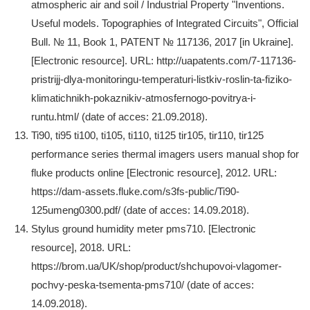
atmospheric air and soil / Industrial Property "Inventions.
Useful models. Topographies of Integrated Circuits", Official
Bull. № 11, Book 1, PATENT № 117136, 2017 [in Ukraine].
[Electronic resource]. URL: http://uapatents.com/7-117136-
pristrijj-dlya-monitoringu-temperaturi-listkiv-roslin-ta-fiziko-
klimatichnikh-pokaznikiv-atmosfernogo-povitrya-i-
runtu.html/ (date of acces: 21.09.2018).
Ti90, ti95 ti100, ti105, ti110, ti125 tir105, tir110, tir125
performance series thermal imagers users manual shop for
fluke products online [Electronic resource], 2012. URL:
https://dam-assets.fluke.com/s3fs-public/Ti90-
125umeng0300.pdf/ (date of acces: 14.09.2018).
Stylus ground humidity meter pms710. [Electronic
resource], 2018. URL:
https://brom.ua/UK/shop/product/shchupovoi-vlagomer-
pochvy-peska-tsementa-pms710/ (date of acces:
14.09.2018).