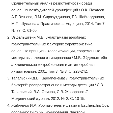
Сравнительный анализ резистентности среди
основных возбудителей уроинфекций / О.К. Поздеев,
А.Г. Гаянова, Л.М. Сиразутдинова, Г.З. Шайгарданова,
М.П. Шулаева // Практическая медицина, 2014. Том 7.
№ 83. С. 61-65.
Эйдельштейн М.В. β-лактамазы аэробных
грамотрицательных бактерий: характеристика,
основные принципы классификации, современные
методы выявления и типирования / М.В. Эйдельштейн
// Клиническая микробиология и антимикробная
химиотерапия, 2001. Том 3. № 3. С. 223-242.
Тапальский Д.В. Карбапенемазы грамотрицательных
бактерий: распространение и методы детекции / Д.В.
Тапальский, В.А. Осипов, С.В. Жаворонок //
Медицинский журнал, 2012. № 2. С. 10-15.
Жабченко И.А. Уропатогенные штаммы Escherichia Coli:
особенности функционирования, факторы