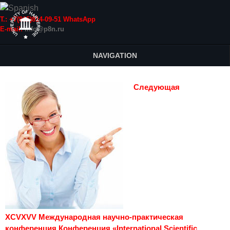
Т.: +7(915)814-09-51 WhatsApp
E-mail:
info@p8n.ru
NAVIGATION
Следующая
XCVXVV Международная научно-практическая
конференция Конференция «International Scientific