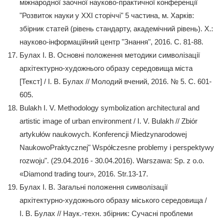
міжнародної заочної науково-практичної конференції
"Розвиток науки у ХХІ сторіччі" 5 частина, м. Харків:
збірник статей (рівень стандарту, академічний рівень). Х.:
науково-інформаційний центр "Знання", 2016. С. 81-88.
Булах І. В. Основні положення методики символізації
архітектурно-художнього образу середовища міста
[Текст] / І. В. Булах // Молодий вчений, 2016. № 5. С. 601-
605.
Bulakh І. V. Methodology symbolization architectural and
artistic image of urban environment / І. V. Bulakh // Zbiór
artykułów naukowych. Konferencji Miedzynarodowej
NaukowoPraktycznej" Współczesne problemy i perspektywy
rozwoju". (29.04.2016 - 30.04.2016). Warszawa: Sp. z o.o.
«Diamond trading tour», 2016. Str.13-17.
Булах І. В. Загальні положення символізації
архітектурно-художнього образу міського середовища /
І. В. Булах // Наук.-техн. збірник: Сучасні проблеми