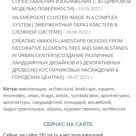
СОПОСТАВЛЕНИЯ ИЗОБРАЖЕНИЯ С 3D-ЦИФРОВОЙ
МОДЕЛЬЮ ПОВЕРХНОСТИ] -
14.09.2022 г.
AN EMERGENT CLUSTER IMAGE IN A COMPLEX
SYSTEM [ ЭМЕРЖЕНТНЫЙ ОБРАЗ КЛАСТЕРА В
СЛОЖНОЙ СИСТЕМЕ] -
24.08.2022 г.
CREATING VARIOUS LANDSCAPE DESIGNS FROM
DECORATIVE ELEMENTS TREE AND SHRUB STANDS
IN URBAN CENTERS[СОЗДАНИЕ РАЗЛИЧНЫХ
ЛАНДШАФТНЫХ ДИЗАЙНОВ ИЗ ДЕКОРАТИВНЫХ
ДРЕВЕСНО-КУСТАРНИКОВЫХ НАСАЖДЕНИЙ В
ГОРОДСКИХ ЦЕНТРАХ] -
06.07.2021 г.
Метки
символизация
,
architectural
,
landscape
,
squares
,
ensembles
,
urban
,
image
,
artistic
,
symbolization
,
архитектурно
,
архитектуры
,
ландшафтной
,
площадей
,
ансамблей
,
градостроительных
,
образа
,
художественного
,
architecture
СЕЙЧАС НА САЙТЕ
Сейчас на сайте 181 гость и нет пользователей