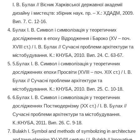
І. В. Булах // Вісник Харківської державної академії
дизайну і мистецтв: збірник наук. пр. – Х.: ХДАДМ, 2009.
Вип. 7. С. 12-16.
Булах І. В. Символ і символізація у теоретичних
дослідженнях в епоху Відродження і Бароко (XV – поч.
ХVІІІ ст.) / І. В. Булах // Сучасні проблеми архітектури та
містобудування. К.: КНУБА, 2010. Вип. 24. С. 63-67.
5.Булах І. В. Символ і символізація у теоретичних
дослідженнях епохи Просвіти (XVIII – поч. ХІХ ст.) / І. В.
Булах // Сучасні проблеми архітектури та
містобудування. К.: КНУБА, 2010. Вип. 25. С. 10-18.
6.Булах І. В. Символ і символізація у теоретичних
дослідженнях Постмодернізму (ХХ ст.) / І. В. Булах //
Сучасні проблеми архітектури та містобудування.
К.:КНУБА, 2011. Вип. 26. С. 9-18.
Bulakh I. Symbol and methods of symbolizing in architecture
and town-planning XV-XVIII century / I. Bulakh // Innovative