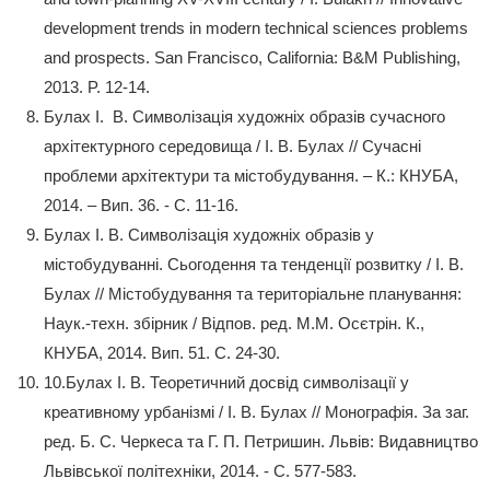
development trends in modern technical sciences problems
and prospects. San Francisco, California: B&M Publishing,
2013. P. 12-14.
Булах І. В. Символізація художніх образів сучасного
архітектурного середовища / І. В. Булах // Сучасні
проблеми архітектури та містобудування. – К.: КНУБА,
2014. – Вип. 36. - С. 11-16.
Булах І. В. Символізація художніх образів у
містобудуванні. Сьогодення та тенденції розвитку / І. В.
Булах // Містобудування та територіальне планування:
Наук.-техн. збірник / Відпов. ред. М.М. Осєтрін. К.,
КНУБА, 2014. Вип. 51. С. 24-30.
10.Булах І. В. Теоретичний досвід символізації у
креативному урбанізмі / І. В. Булах // Монографія. За заг.
ред. Б. С. Черкеса та Г. П. Петришин. Львів: Видавництво
Львівської політехніки, 2014. - С. 577-583.