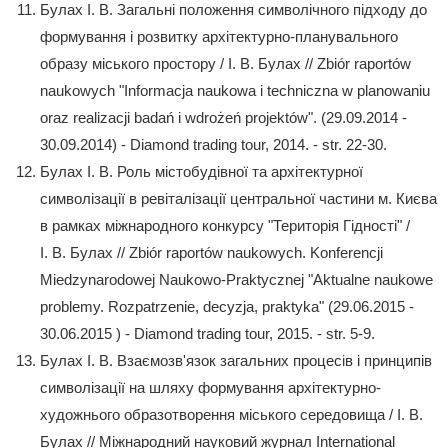
Булах І. В. Загальні положення символічного підходу до
формування і розвитку архітектурно-планувального
образу міського простору / І. В. Булах // Zbiór raportów
naukowych "Informacja naukowa i techniczna w planowaniu
oraz realizacji badań i wdrożeń projektów". (29.09.2014 -
30.09.2014) - Diamond trading tour, 2014. - str. 22-30.
Булах І. В. Роль містобудівної та архітектурної
символізації в ревіталізації центральної частини м. Києва
в рамках міжнародного конкурсу "Територія Гідності" /
І. В. Булах // Zbiór raportów naukowych. Konferencji
Miedzynarodowej Naukowo-Praktycznej "Aktualne naukowe
problemy. Rozpatrzenie, decyzja, praktyka" (29.06.2015 -
30.06.2015 ) - Diamond trading tour, 2015. - str. 5-9.
Булах І. В. Взаємозв'язок загальних процесів і принципів
символізації на шляху формування архітектурно-
художнього образотворення міського середовища / І. В.
Булах // Міжнародний науковий журнал International