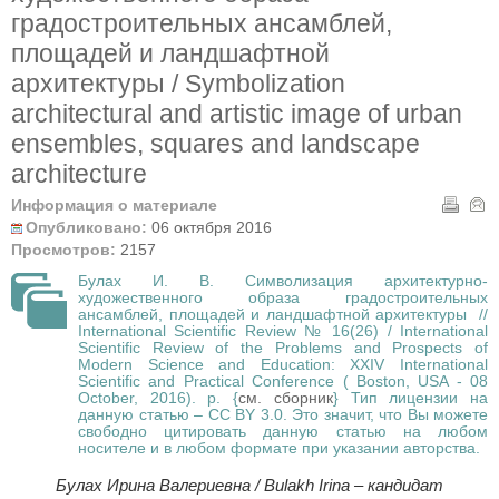
градостроительных ансамблей,
площадей и ландшафтной
архитектуры / Symbolization
architectural and artistic image of urban
ensembles, squares and landscape
architecture
Информация о материале
Опубликовано:
06 октября 2016
Просмотров:
2157
Булах И. В. Символизация архитектурно-
художественного образа градостроительных
ансамблей, площадей и ландшафтной архитектуры //
International Scientific Review № 16(26) / International
Scientific Review of the Problems and Prospects of
Modern Science and Education: XXIV International
Scientific and Practical Conference ( Boston, USA - 08
October, 2016). p. {
см. сборник
} Тип лицензии на
данную статью – CC BY 3.0. Это значит, что Вы можете
свободно цитировать данную статью на любом
носителе и в любом формате при указании авторства.
Булах Ирина Валериевна / Bulakh Irina – кандидат