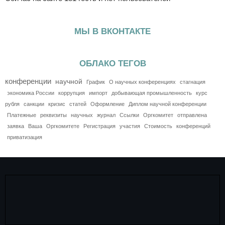
МЫ В ВКОНТАКТЕ
ОБЛАКО ТЕГОВ
конференции
научной
График
О научных конференциях
стагнация
экономика России
коррупция
импорт
добывающая промышленность
курс
рубля
санкции
кризис
статей
Оформление
Диплом научной конференции
Платежные
реквизиты
научных
журнал
Ссылки
Оргкомитет
отправлена
заявка
Ваша
Оргкомитете
Регистрация
участия
Стоимость
конференций
приватизация