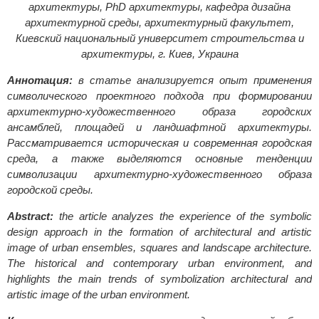
архитектуры, PhD архитектуры, кафедра дизайна
архитектурной среды, архитектурный факультет,
Киевский национальный университет строительства и
архитектуры, г. Киев, Украина
Аннотация:
в статье анализируется опыт применения
символического проектного подхода при формировании
архитектурно-художественного образа городских
ансамблей, площадей и ландшафтной архитектуры.
Рассматривается историческая и современная городская
среда, а также выделяются основные тенденции
символизации архитектурно-художественного образа
городской среды.
Abstract:
the article analyzes the experience of the symbolic
design approach in the formation of architectural and artistic
image of urban ensembles, squares and landscape architecture.
The historical and contemporary urban environment, and
highlights the main trends of symbolization architectural and
artistic image of the urban environment.