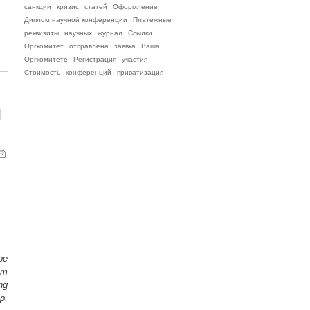
санкции
кризис
статей
Оформление
Диплом научной конференции
Платежные
реквизиты
научных
журнал
Ссылки
Оргкомитет
отправлена
заявка
Ваша
Оргкомитете
Регистрация
участия
Стоимость
конференций
приватизация
И
pe
em
ng
p,