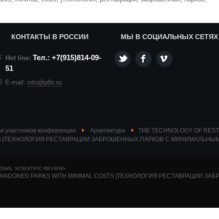
КОНТАКТЫ В РОССИИ
МЫ В СОЦИАЛЬНЫХ СЕТЯХ
Тел.: +7(915)814-09-
Hot line:
51
E-mail:
info@p8n.ru
и участников конференции
Архитектура
THE TECHNOLOGY OF REST
STS [ТЕХНОЛОГИЯ РЕСТАВРАЦИИ ЗАБРОШЕННЫХ ПАРКОВ С МИНИМАЛЬНЫ
NAL SCIENTIFIC REVIEW»
ABANDONED PARKS WITH MINIMAL COSTS [ТЕХНОЛОГИЯ РЕСТАВРАЦИИ 