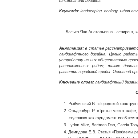
functional and beautiful."
Keywords:
landscaping, ecology, urban env
Басько Яна Анатольевна - аспирант,
Аннотация:
в статье рассматривается
ландшафтного дизайна. Целью работы
устройству на них общественных прос
расположенных рядом, также дополни
развития городской среды. Основной при
Ключевые слова:
ландшафтный дизайн, э
С
Рыбчинский В. «Городской конструкт
Ольденбург Р. «Третье место: кафе,
«тусовок» как фундамент сообшеств
Lydon Mike, Bartman Dan, Garcia Tony
Демидова Е.В. Статья «Проблемы ре