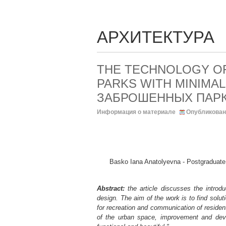
АРХИТЕКТУРА
THE TECHNOLOGY O
PARKS WITH MINIMA
ЗАБРОШЕННЫХ ПАРК
Информация о материале
Опубликован
Basko Iana Anatolyevna - Postgr
Abstract:
the article discusses the introd
design. The aim of the work is to find solut
for recreation and communication of resident
of the urban space, improvement and deve