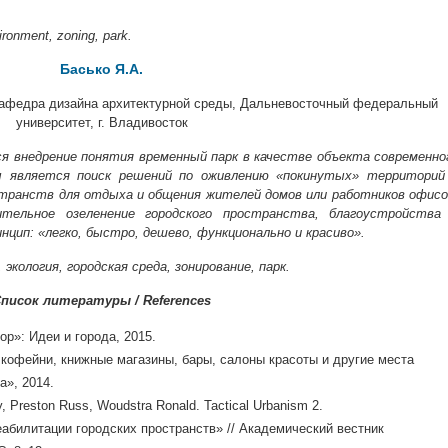
ironment, zoning, park.
Басько Я.А.
 кафедра дизайна архитектурной среды, Дальневосточный федеральный
университет, г. Владивосток
 внедрение понятия временный парк в качестве объекта современно
 является поиск решений по оживлению «покинутых» территорий
транств для отдыха и общения жителей домов или работников офисо
тельное озеленение городского пространства, благоустройства
нцип: «легко, быстро, дешево, функционально и красиво».
кология, городская среда, зонирование, парк.
писок литературы / References
ор»: Идеи и города, 2015.
 кофейни, книжные магазины, бары, салоны красоты и другие места
а», 2014.
, Preston Russ, Woudstra Ronald. Tactical Urbanism 2.
абилитации городских пространств» // Академический вестник