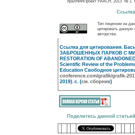
УралНИИПроект РААСН, 2013. № 1. С
Ссылка
Тип лицензии на дан
цитировать данную 
авторства.
Ссылка для цитирования. Ба
ЗАБРОШЕННЫХ ПАРКОВ С МИ
RESTORATION OF ABANDONED PAR
Scientific Review of the Proble
Education
Свободное цитирова
conference.com/grafik/grafik-20
2019). с. {
см. сборник
}
Поделитесь данной статьей