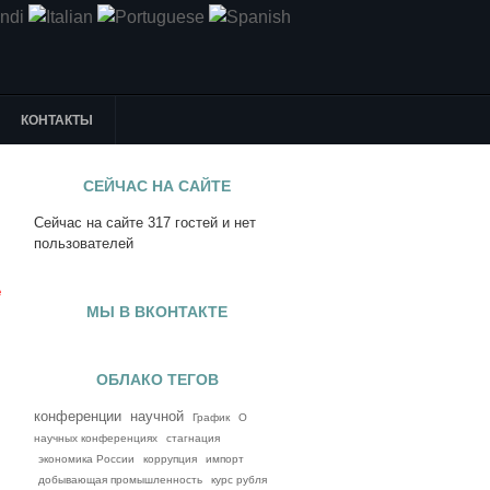
КОНТАКТЫ
СЕЙЧАС НА САЙТЕ
Сейчас на сайте 317 гостей и нет
я
пользователей
е
МЫ В ВКОНТАКТЕ
ОБЛАКО ТЕГОВ
конференции
научной
График
О
научных конференциях
стагнация
экономика России
коррупция
импорт
добывающая промышленность
курс рубля