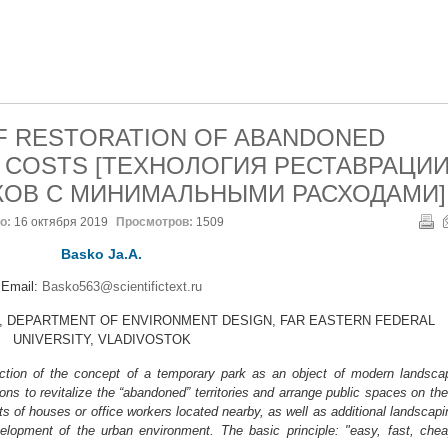
F RESTORATION OF ABANDONED
L COSTS [ТЕХНОЛОГИЯ РЕСТАВРАЦИ
ОВ С МИНИМАЛЬНЫМИ РАСХОДАМИ]
о:
16 октября 2019
Просмотров:
1509
Basko Ja.A.
Email:
Basko563@scientifictext.ru
aduate, DEPARTMENT OF ENVIRONMENT DESIGN, FAR EASTERN FEDERAL
UNIVERSITY, VLADIVOSTOK
uction of the concept of a temporary park as an object of modern landsca
ions to revitalize the “abandoned” territories and arrange public spaces on th
s of houses or office workers located nearby, as well as additional landscapi
lopment of the urban environment. The basic principle: "easy, fast, chea