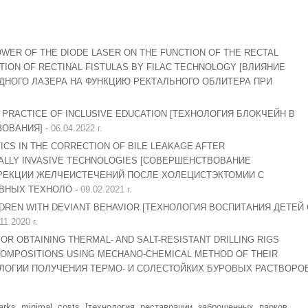
WER OF THE DIODE LASER ON THE FUNCTION OF THE RECTAL
TION OF RECTINAL FISTULAS BY FILAC TECHNOLOGY [ВЛИЯНИЕ
НОГО ЛАЗЕРА НА ФУНКЦИЮ РЕКТАЛЬНОГО ОБЛИТЕРА ПРИ
 PRACTICE OF INCLUSIVE EDUCATION [ТЕХНОЛОГИЯ БЛОКЧЕЙН В
ОВАНИЯ] -
06.04.2022 г.
CS IN THE CORRECTION OF BILE LEAKAGE AFTER
ALLY INVASIVE TECHNOLOGIES [СОВЕРШЕНСТВОВАНИЕ
РРЕКЦИИ ЖЕЛЧЕИСТЕЧЕНИЙ ПОСЛЕ ХОЛЕЦИСТЭКТОМИИ С
ВНЫХ ТЕХНОЛО -
09.02.2021 г.
DREN WITH DEVIANT BEHAVIOR [ТЕХНОЛОГИЯ ВОСПИТАНИЯ ДЕТЕЙ 
11.2020 г.
R OBTAINING THERMAL- AND SALT-RESISTANT DRILLING RIGS
COMPOSITIONS USING MECHANO-CHEMICAL METHOD OF THEIR
ОЛОГИИ ПОЛУЧЕНИЯ ТЕРМО- И СОЛЕСТОЙКИХ БУРОВЫХ РАСТВОРО
arks
,
minimal
,
costs
,
[технология
,
реставрации
,
заброшенных
,
парков
,