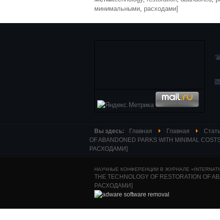
минимальными
,
расходами]
Вы здесь:
Главная
Главная
Стать
OF ABANDONED PARKS WITH MINIMAL CO
РАСХОДАМИ]
НАУЧНЫЕ КОНФЕРЕНЦИИ В ЖУРНАЛЕ «INTERNATIO
THE TECHNOLOGY OF RESTORATION OF 
РАСХОДАМИ]