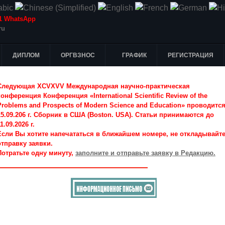
-51 WhatsApp
ru
ДИПЛОМ
ОРГВЗНОС
ГРАФИК
РЕГИСТРАЦИЯ
Следующая XCVXVV Международная научно-практическая
конференция Конференция «International Scientific Review of the
Problems and Prospects of Modern Science and Education» проводитс
15.09.206 г. Сборник в США (Boston. USA). Статьи принимаются до
1.09.2026 г.
Если Вы хотите напечататься в ближайшем номере, не откладывайт
отправку заявки.
Потратьте одну минуту,
заполните и отправьте заявку в Редакцию.