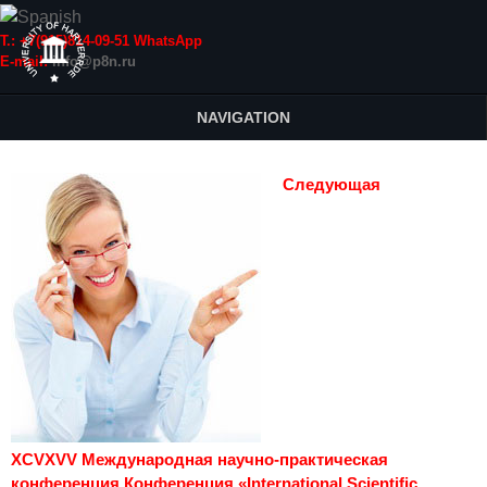
Т.: +7(915)814-09-51 WhatsApp
E-mail:
info@p8n.ru
NAVIGATION
Следующая
XCVXVV Международная научно-практическая
конференция Конференция «International Scientific