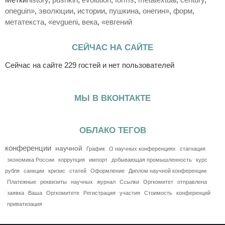
oneguin»
,
эволюции
,
истории
,
пушкина
,
онегин»
,
форм
,
метатекста
,
«evgueni
,
века
,
«евгений
СЕЙЧАС НА САЙТЕ
Сейчас на сайте 229 гостей и нет пользователей
МЫ В ВКОНТАКТЕ
ОБЛАКО ТЕГОВ
конференции
научной
График
О научных конференциях
стагнация
экономика России
коррупция
импорт
добывающая промышленность
курс
рубля
санкции
кризис
статей
Оформление
Диплом научной конференции
Платежные
реквизиты
научных
журнал
Ссылки
Оргкомитет
отправлена
заявка
Ваша
Оргкомитете
Регистрация
участия
Стоимость
конференций
приватизация