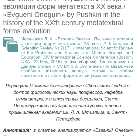
эволюции форм метатекста XX века /
«Evgueni Oneguin» by Pushkin in the
history of the XXth century metatextual
forms evolution
Черницкая Л. А. «Евгений Онегин» Пушкина в истории
эволюции форм метатекста XX века // International
Scientific Review № 7(17) / International Scientific Review
of the Problems and Prospects of Modern Science and
Education: XIV International Science Conference (Boston,
USA - 22 May, 2016). p. {
см. сборник
}. Тип лицензии на
данную статью – CC BY 3.0. Это значит, что Вы можете
свободно цитировать данную статью на любом
носителе и в любом формате при указании авторства.
Черницкая Людмила Александровна / Chernitskaia Liudmila–
доктор филологических наук, профессор, кафедра
гуманитарных и инженерных дисциплин, Санкт-
Петербургская государственная художественно-
промышленная академия им. Л. А. Штиглица, г. Санкт-
Петербург
Аннотация:
в статье анализируется «Евгений Онегин»