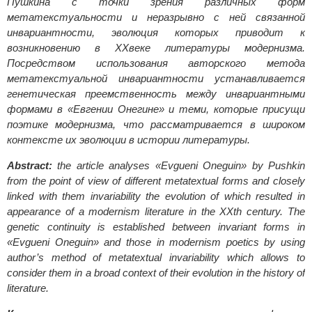
Пушкина с точки зрения различных форм
метатекстуальности и неразрывно с ней связанной
инвариантности, эволюция которых приводит к
возникновению в XXвеке литературы модернизма.
Посредством использования авторского метода
метатекстуальной инвариантности устанавливается
генетическая преемственность между инвариантными
формами в «Евгении Онегине» и теми, которые присущи
поэтике модернизма, что рассматривается в широком
контексте их эволюции в истории литературы.
Abstract:
the article analyses «Evgueni Oneguin» by Pushkin
from the point of view of different metatextual forms and closely
linked with them invariability the evolution of which resulted in
appearance of a modernism literature in the XXth century. The
genetic continuity is established between invariant forms in
«Evgueni Oneguin» and those in modernism poetics by using
author’s method of metatextual invariability which allows to
consider them in a broad context of their evolution in the history of
literature.