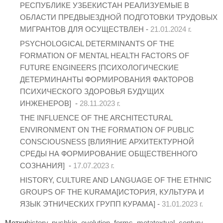
РЕСПУБЛИКЕ УЗБЕКИСТАН РЕАЛИЗУЕМЫЕ В
ОБЛАСТИ ПРЕДВЫЕЗДНОЙ ПОДГОТОВКИ ТРУДОВЫХ
МИГРАНТОВ ДЛЯ ОСУЩЕСТВЛЕН -
21.01.2024 г.
PSYCHOLOGICAL DETERMINANTS OF THE
FORMATION OF MENTAL HEALTH FACTORS OF
FUTURE ENGINEERS [ПСИХОЛОГИЧЕСКИЕ
ДЕТЕРМИНАНТЫ ФОРМИРОВАНИЯ ФАКТОРОВ
ПСИХИЧЕСКОГО ЗДОРОВЬЯ БУДУЩИХ
ИНЖЕНЕРОВ] -
28.11.2023 г.
THE INFLUENCE OF THE ARCHITECTURAL
ENVIRONMENT ON THE FORMATION OF PUBLIC
CONSCIOUSNESS [ВЛИЯНИЕ АРХИТЕКТУРНОЙ
СРЕДЫ НА ФОРМИРОВАНИЕ ОБЩЕСТВЕННОГО
СОЗНАНИЯ] -
17.07.2023 г.
HISTORY, CULTURE AND LANGUAGE OF THE ETHNIC
GROUPS OF THE KURAMA[ИСТОРИЯ, КУЛЬТУРА И
ЯЗЫК ЭТНИЧЕСКИХ ГРУПП КУРАМА] -
31.01.2023 г.
Метки
history
,
pushkin
,
evolution
,
forms
,
metatextual
,
century
,