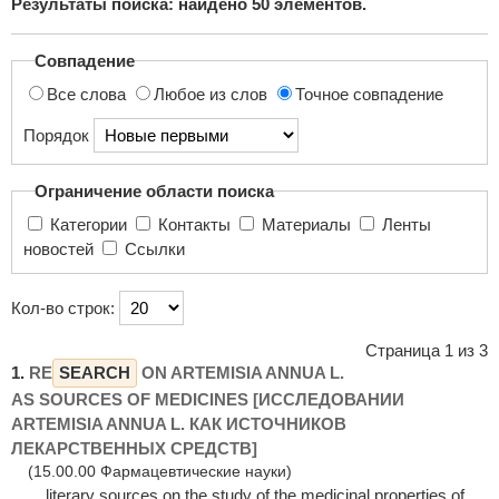
Результаты поиска: найдено
50
элементов.
поиска...
Совпадение
Все слова
Любое из слов
Точное совпадение
Порядок
Ограничение области поиска
Категории
Контакты
Материалы
Ленты
новостей
Ссылки
Кол-во строк:
Страница 1 из 3
1.
RE
SEARCH
ON ARTEMISIA ANNUA L.
AS SOURCES OF MEDICINES [ИССЛЕДОВАНИИ
ARTEMISIA ANNUA L. КАК ИСТОЧНИКОВ
ЛЕКАРСТВЕННЫХ СРЕДСТВ]
(15.00.00 Фармацевтические науки)
... literary sources on the study of the medicinal properties of