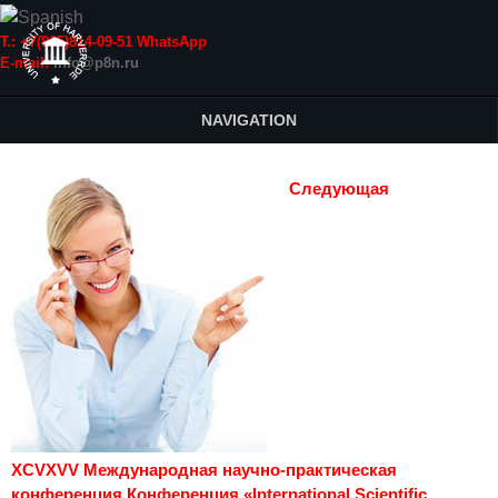
Т.: +7(915)814-09-51 WhatsApp
E-mail:
info@p8n.ru
NAVIGATION
Следующая
XCVXVV Международная научно-практическая
конференция Конференция «International Scientific