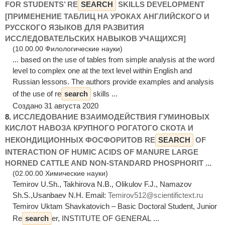
FOR STUDENTS’ RE
SEARCH
SKILLS DEVELOPMENT
[ПРИМЕНЕНИЕ ТАБЛИЦ НА УРОКАХ АНГЛИЙСКОГО И
РУССКОГО ЯЗЫКОВ ДЛЯ РАЗВИТИЯ
ИССЛЕДОВАТЕЛЬСКИХ НАВЫКОВ УЧАЩИХСЯ]
(10.00.00 Филологические науки)
... based on the use of tables from simple analysis at the word
level to complex one at the text level within English and
Russian lessons. The authors provide examples and analysis
of the use of re
search
skills ...
Создано 31 августа 2020
8.
ИССЛЕДОВАНИЕ ВЗАИМОДЕЙСТВИЯ ГУМИНОВЫХ
КИСЛОТ НАВОЗА КРУПНОГО РОГАТОГО СКОТА И
НЕКОНДИЦИОННЫХ ФОСФОРИТОВ RE
SEARCH
OF
INTERACTION OF HUMIC ACIDS OF MANURE LARGE
HORNED CATTLE AND NON-STANDARD PHOSPHORIT ...
(02.00.00 Химические науки)
Temirov U.Sh., Takhirova N.B., Olikulov F.J., Namazov
Sh.S.,Usanbaev N.H. Email:
Temirov512@scientifictext.ru
Temirov Uktam Shavkatovich – Basic Doctoral Student, Junior
Re
search
er, INSTITUTE OF GENERAL ...