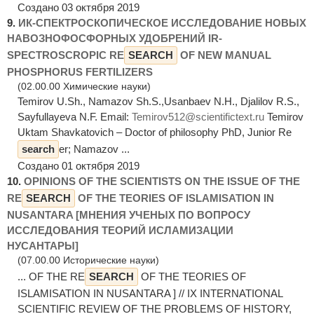
Создано 03 октября 2019
9.
ИК-СПЕКТРОСКОПИЧЕСКОЕ ИССЛЕДОВАНИЕ НОВЫХ
НАВОЗНОФОСФОРНЫХ УДОБРЕНИЙ IR-
SPECTROSCROPIC RE
SEARCH
OF NEW MANUAL
PHOSPHORUS FERTILIZERS
(02.00.00 Химические науки)
Temirov U.Sh., Namazov Sh.S.,Usanbaev N.H., Djalilov R.S.,
Sayfullayeva N.F. Email:
Temirov512@scientifictext.ru
Temirov
Uktam Shavkatovich – Doctor of philosophy PhD, Junior Re
search
er; Namazov ...
Создано 01 октября 2019
10.
OPINIONS OF THE SCIENTISTS ON THE ISSUE OF THE
RE
SEARCH
OF THE TEORIES OF ISLAMISATION IN
NUSANTARA [МНЕНИЯ УЧЕНЫХ ПО ВОПРОСУ
ИССЛЕДОВАНИЯ ТЕОРИЙ ИСЛАМИЗАЦИИ
НУСАНТАРЫ]
(07.00.00 Исторические науки)
... OF THE RE
SEARCH
OF THE TEORIES OF
ISLAMISATION IN NUSANTARA ] // IX INTERNATIONAL
SCIENTIFIC REVIEW OF THE PROBLEMS OF HISTORY,