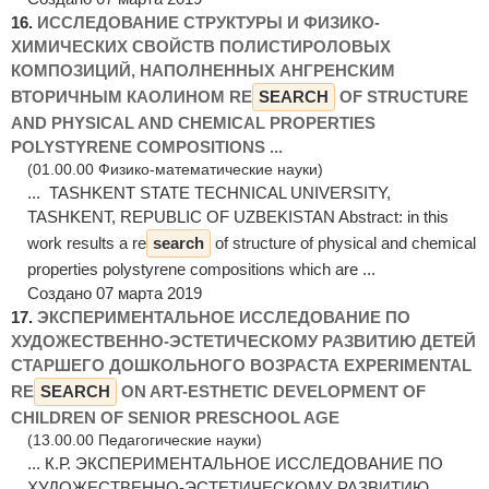
16.
ИССЛЕДОВАНИЕ СТРУКТУРЫ И ФИЗИКО-
ХИМИЧЕСКИХ СВОЙСТВ ПОЛИСТИРОЛОВЫХ
КОМПОЗИЦИЙ, НАПОЛНЕННЫХ АНГРЕНСКИМ
ВТОРИЧНЫМ КАОЛИНОМ RE
SEARCH
OF STRUCTURE
AND PHYSICAL AND CHEMICAL PROPERTIES
POLYSTYRENE COMPOSITIONS ...
(01.00.00 Физико-математические науки)
... TASHKENT STATE TECHNICAL UNIVERSITY,
TASHKENT, REPUBLIC OF UZBEKISTAN Abstract: in this
work results a re
search
of structure of physical and chemical
properties polystyrene compositions which are ...
Создано 07 марта 2019
17.
ЭКСПЕРИМЕНТАЛЬНОЕ ИССЛЕДОВАНИЕ ПО
ХУДОЖЕСТВЕННО-ЭСТЕТИЧЕСКОМУ РАЗВИТИЮ ДЕТЕЙ
СТАРШЕГО ДОШКОЛЬНОГО ВОЗРАСТА EXPERIMENTAL
RE
SEARCH
ON ART-ESTHETIC DEVELOPMENT OF
CHILDREN OF SENIOR PRESCHOOL AGE
(13.00.00 Педагогические науки)
... К.Р. ЭКСПЕРИМЕНТАЛЬНОЕ ИССЛЕДОВАНИЕ ПО
ХУДОЖЕСТВЕННО-ЭСТЕТИЧЕСКОМУ РАЗВИТИЮ