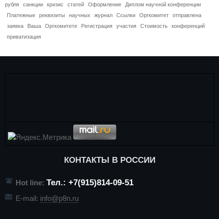
рубля
санкции
кризис
статей
Оформление
Диплом научной конференции
Платежные
реквизиты
научных
журнал
Ссылки
Оргкомитет
отправлена
заявка
Ваша
Оргкомитете
Регистрация
участия
Стоимость
конференций
приватизация
КОНТАКТЫ В РОССИИ
Тел.: +7(915)814-09-51
Hot line:
E-mail:
info@p8n.ru