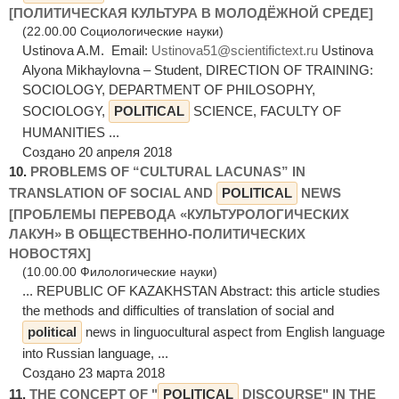
[ПОЛИТИЧЕСКАЯ КУЛЬТУРА В МОЛОДЁЖНОЙ СРЕДЕ]
(22.00.00 Социологические науки)
Ustinova A.M. Email:
Ustinova51@scientifictext.ru
Ustinova
Alyona Mikhaylovna – Student, DIRECTION OF TRAINING:
SOCIOLOGY, DEPARTMENT OF PHILOSOPHY,
SOCIOLOGY,
POLITICAL
SCIENCE, FACULTY OF
HUMANITIES ...
Создано 20 апреля 2018
10.
PROBLEMS OF “CULTURAL LACUNAS” IN
TRANSLATION OF SOCIAL AND
POLITICAL
NEWS
[ПРОБЛЕМЫ ПЕРЕВОДА «КУЛЬТУРОЛОГИЧЕСКИХ
ЛАКУН» В ОБЩЕСТВЕННО-ПОЛИТИЧЕСКИХ
НОВОСТЯХ]
(10.00.00 Филологические науки)
... REPUBLIC OF KAZAKHSTAN Abstract: this article studies
the methods and difficulties of translation of social and
political
news in linguocultural aspect from English language
into Russian language, ...
Создано 23 марта 2018
11.
THE CONCEPT OF "
POLITICAL
DISCOURSE" IN THE