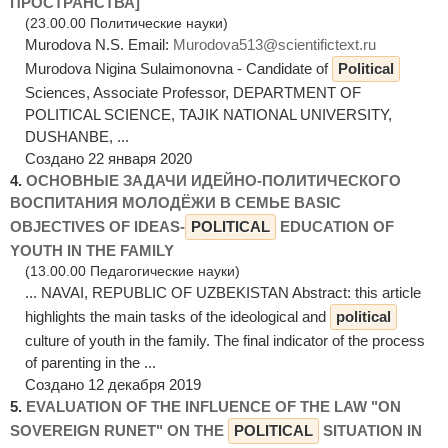
ПРОСТРАНСТВА]
(23.00.00 Политические науки)
Murodova N.S. Email:
Murodova513@scientifictext.ru
Murodova Nigina Sulaimonovna - Candidate of
Political
Sciences, Associate Professor, DEPARTMENT OF
POLITICAL SCIENCE, TAJIK NATIONAL UNIVERSITY,
DUSHANBE, ...
Создано 22 января 2020
4.
ОСНОВНЫЕ ЗАДАЧИ ИДЕЙНО-ПОЛИТИЧЕСКОГО
ВОСПИТАНИЯ МОЛОДЁЖИ В СЕМЬЕ BASIC
OBJECTIVES OF IDEAS-
POLITICAL
EDUCATION OF
YOUTH IN THE FAMILY
(13.00.00 Педагогические науки)
... NAVAI, REPUBLIC OF UZBEKISTAN Abstract: this article
highlights the main tasks of the ideological and
political
culture of youth in the family. The final indicator of the process
of parenting in the ...
Создано 12 декабря 2019
5.
EVALUATION OF THE INFLUENCE OF THE LAW "ON
SOVEREIGN RUNET" ON THE
POLITICAL
SITUATION IN