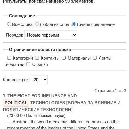
Результаты поиска: найдено
50
элементов.
поиска...
Совпадение
Все слова
Любое из слов
Точное совпадение
Порядок
Ограничение области поиска
Категории
Контакты
Материалы
Ленты
новостей
Ссылки
Кол-во строк:
Страница 1 из 3
1.
THE FIGHT FOR INFLUENCE AND
POLITICAL
TECHNOLOGIES [БОРЬБА ЗА ВЛИЯНИЕ И
ПОЛИТИЧЕСКИЕ ТЕХНОЛОГИИ]
(23.00.00 Политические науки)
... Abstract: the world media has different comments on the
recent meeting of the leaders of the United States and the