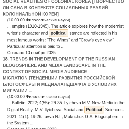
SOCIAL REALITIES OF COLONIAL KOREA [ТВОРЧЕСТВО
ЛИ САНА В КОНТЕКСТЕ СОЦИАЛЬНЫХ РЕАЛИЙ
КОЛОНИАЛЬНОЙ КОРЕИ]
(10.00.00 Филологические науки)
... empire (1910-1945). The article explores how the modernist
writer's character and
political
stance are reflected in his
most famous works: "The Wings" and "Crow’s eye view."
Particular attention is paid to ...
Создано 10 ноября 2025
18.
TRENDS IN THE DEVELOPMENT OF THE RUSSIAN
BLOGOSPHERE AND MEDIA LANDSCAPE IN THE
CONTEXT OF SOCIAL MEDIA AUDIENCE
MIGRATION [ТЕНДЕНЦИИ РАЗВИТИЯ РОССИЙСКОЙ
БЛОГОСФЕРЫ И МЕДИАЛАНДШАФТА В УСЛОВИЯХ
МИГРАЦИИ ...
(10.00.00 Филологические науки)
... Bulletin. 2022; 4(55): 29-35. Ilyicheva M.V. New Media in the
Digital Reality. M.V. Ilyicheva. Social and
Political
Sciences.
2021; 11(1): 19-26. Iovva N.I., Mokrichuk G.A. Blogosphere in
the System ...