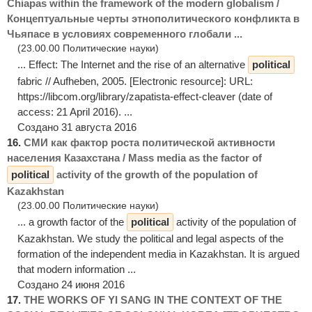
Chiapas within the framework of the modern globalism /
Концептуальные черты этнополитического конфликта в
Чьяпасе в условиях современного глобали ...
(23.00.00 Политические науки)
... Effect: The Internet and the rise of an alternative
political
fabric // Aufheben, 2005. [Electronic resource]: URL:
https://libcom.org/library/zapatista-effect-cleaver (date of
access: 21 April 2016). ...
Создано 31 августа 2016
16.
СМИ как фактор роста политической активности
населения Казахстана / Mass media as the factor of
political
activity of the growth of the population of
Kazakhstan
(23.00.00 Политические науки)
... a growth factor of the
political
activity of the population of
Kazakhstan. We study the political and legal aspects of the
formation of the independent media in Kazakhstan. It is argued
that modern information ...
Создано 24 июня 2016
17.
THE WORKS OF YI SANG IN THE CONTEXT OF THE