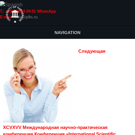
Т.: +7(915)814-09-51 WhatsApp
E-mail:
info@p8n.ru
NAVIGATION
Следующая
XCVXVV Международная научно-практическая
конференция Конференция «International Scientific