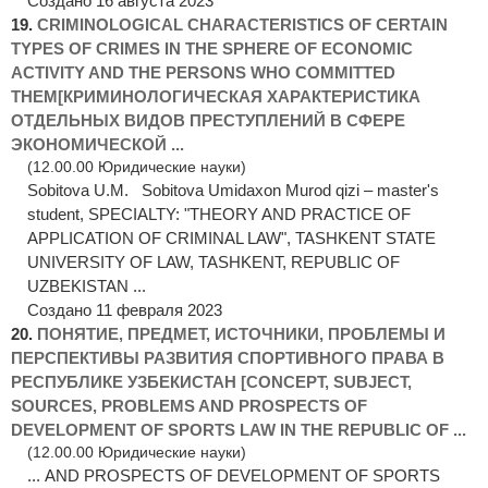
Создано 16 августа 2023
19.
CRIMINOLOGICAL CHARACTERISTICS OF CERTAIN
TYPES OF CRIMES IN THE SPHERE OF ECONOMIC
ACTIVITY AND THE PERSONS WHO COMMITTED
THEM[КРИМИНОЛОГИЧЕСКАЯ ХАРАКТЕРИСТИКА
ОТДЕЛЬНЫХ ВИДОВ ПРЕСТУПЛЕНИЙ В СФЕРЕ
ЭКОНОМИЧЕСКОЙ ...
(12.00.00 Юридические науки)
Sobitova U.M. Sobitova Umidaxon Murod qizi – master's
student, SPECIALTY: "THEORY AND PRACTICE OF
APPLICATION OF CRIMINAL LAW", TASHKENT STATE
UNIVERSITY OF LAW, TASHKENT, REPUBLIC OF
UZBEKISTAN ...
Создано 11 февраля 2023
20.
ПОНЯТИЕ, ПРЕДМЕТ, ИСТОЧНИКИ, ПРОБЛЕМЫ И
ПЕРСПЕКТИВЫ РАЗВИТИЯ СПОРТИВНОГО ПРАВА В
РЕСПУБЛИКЕ УЗБЕКИСТАН [CONCEPT, SUBJECT,
SOURCES, PROBLEMS AND PROSPECTS OF
DEVELOPMENT OF SPORTS LAW IN THE REPUBLIC OF ...
(12.00.00 Юридические науки)
... AND PROSPECTS OF DEVELOPMENT OF SPORTS