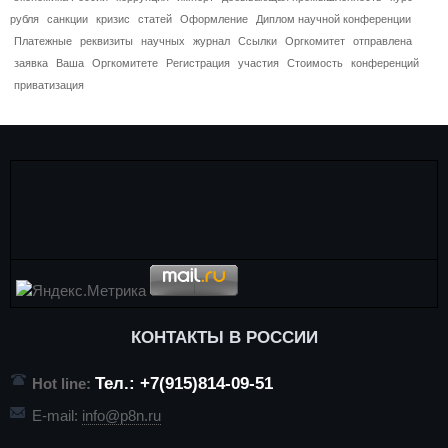
рубля
санкции
кризис
статей
Оформление
Диплом научной конференции
Платежные
реквизиты
научных
журнал
Ссылки
Оргкомитет
отправлена
заявка
Ваша
Оргкомитете
Регистрация
участия
Стоимость
конференций
приватизация
КОНТАКТЫ В РОССИИ
Тел.: +7(915)814-09-51
Hot line:
E-mail:
info@p8n.ru