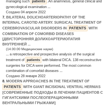
managing such
patients
. An anamnesis, general clinical and
gynecological examination ...
Создано 04 апреля 2022
7.
ВILATERAL DOLICHOARTERIOPATHY OF THE
INTERNAL CAROTID ARTERY. SURGICAL TREATMENT OF
CEREBROVASCULAR DISORDERS IN
PATIENTS
WITH
COMBINATION OF COMORBID DISEASES
[ДВУСТОРОННЯЯ ДОЛИХОАРТЕРИОПАТИЯ
ВНУТРЕННЕЙ ...
(14.00.00 Медицинские науки)
... a retrospective and prospective analysis of the surgical
treatment of
patients
with bilateral DICA. 138 reconstructive
surgeries for DICA were performed. The most common
combination of comorbid diseases ...
Создано 28 января 2022
8.
MODERN APPROACHES IN THE TREATMENT OF
PATIENTS
WITH GIANT INCISIONAL VENTRAL HERNIAS
[СОВРЕМЕННЫЕ ПОДХОДЫ В ЛЕЧЕНИИ ПАЦИЕНТОВ С
ГИГАНТСКИМИ ПОСЛЕОПЕРАЦИОННЫМИ
ВЕНТРАЛЬНЫМИ ГРЫЖАМИ]