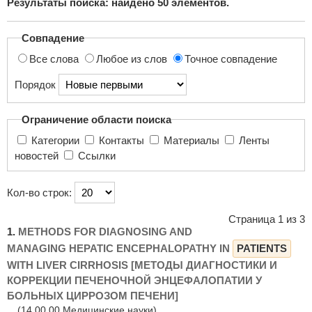
Результаты поиска: найдено
50
элементов.
поиска...
Совпадение
Все слова
Любое из слов
Точное совпадение
Порядок
Ограничение области поиска
Категории
Контакты
Материалы
Ленты
новостей
Ссылки
Кол-во строк:
Страница 1 из 3
1.
METHODS FOR DIAGNOSING AND
MANAGING HEPATIC ENCEPHALOPATHY IN
PATIENTS
WITH LIVER CIRRHOSIS [МЕТОДЫ ДИАГНОСТИКИ И
КОРРЕКЦИИ ПЕЧЕНОЧНОЙ ЭНЦЕФАЛОПАТИИ У
БОЛЬНЫХ ЦИРРОЗОМ ПЕЧЕНИ]
(14.00.00 Медицинские науки)