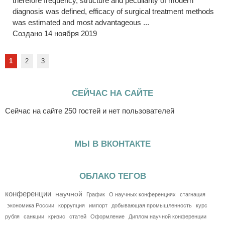
therefore frequency, structure and peculiarity of modern
diagnosis was defined, efficacy of surgical treatment methods
was estimated and most advantageous ...
Создано 14 ноября 2019
1
2
3
СЕЙЧАС НА САЙТЕ
Сейчас на сайте 250 гостей и нет пользователей
МЫ В ВКОНТАКТЕ
ОБЛАКО ТЕГОВ
конференции
научной
График
О научных конференциях
стагнация
экономика России
коррупция
импорт
добывающая промышленность
курс
рубля
санкции
кризис
статей
Оформление
Диплом научной конференции