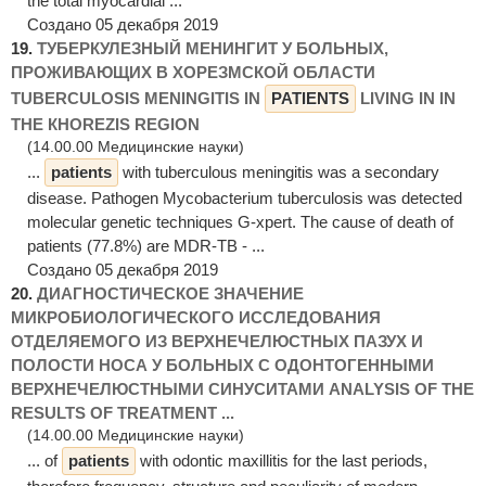
the total myocardial ...
Создано 05 декабря 2019
19.
ТУБЕРКУЛЕЗНЫЙ МЕНИНГИТ У БОЛЬНЫХ,
ПРОЖИВАЮЩИХ В ХОРЕЗМСКОЙ ОБЛАСТИ
TUВЕRСULOSIS MENINGITIS IN
PATIENTS
LIVING IN IN
THE КHOREZIS REGION
(14.00.00 Медицинские науки)
...
patients
with tuberculous meningitis was a secondary
disease. Pathogen Mycobacterium tuberculosis was detected
molecular genetic techniques G-xpert. The cause of death of
patients (77.8%) are MDR-TB - ...
Создано 05 декабря 2019
20.
ДИАГНОСТИЧЕСКОЕ ЗНАЧЕНИЕ
МИКРОБИОЛОГИЧЕСКОГО ИССЛЕДОВАНИЯ
ОТДЕЛЯЕМОГО ИЗ ВЕРХНЕЧЕЛЮСТНЫХ ПАЗУХ И
ПОЛОСТИ НОСА У БОЛЬНЫХ С ОДОНТОГЕННЫМИ
ВЕРХНЕЧЕЛЮСТНЫМИ СИНУСИТАМИ ANALYSIS OF THE
RESULTS OF TREATMENT ...
(14.00.00 Медицинские науки)
... of
patients
with odontic maxillitis for the last periods,