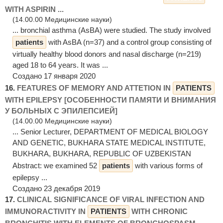
WITH ASPIRIN ...
(14.00.00 Медицинские науки)
... bronchial asthma (AsBA) were studied. The study involved
patients
with AsBA (n=37) and a control group consisting of
virtually healthy blood donors and nasal discharge (n=219)
aged 18 to 64 years. It was ...
Создано 17 января 2020
16.
FEATURES OF MEMORY AND ATTETION IN
PATIENTS
WITH EPILEPSY [ОСОБЕННОСТИ ПАМЯТИ И ВНИМАНИЯ
У БОЛЬНЫХ С ЭПИЛЕПСИЕЙ]
(14.00.00 Медицинские науки)
... Senior Lecturer, DEPARTMENT OF MEDICAL BIOLOGY
AND GENETIC, BUKHARA STATE MEDICAL INSTITUTE,
BUKHARA, BUKHARA, REPUBLIC OF UZBEKISTAN
Abstract: we examined 52
patients
with various forms of
epilepsy ...
Создано 23 декабря 2019
17.
CLINICAL SIGNIFICANCE OF VIRAL INFECTION AND
IMMUNORACTIVITY IN
PATIENTS
WITH CHRONIC