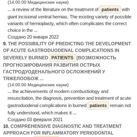
(14.00.00 Медицинские науки)
... a review of the literature on the treatment of
patients
with
giant incisional ventral hernias. The existing variety of possible
variants of hernioplasty, which often complicates the correct
choice in the ...
Создано 20 января 2022
9.
THE POSSIBILITY OF PREDICTING THE DEVELOPMENT
OF ACUTE GASTRODUODENAL COMPLICATIONS IN
SEVERELY BURNED
PATIENTS
[ВОЗМОЖНОСТЬ
ПРОГНОЗИРОВАНИЯ РАЗВИТИЯ ОСТРЫХ
ГАСТРОДУОДЕНАЛЬНОГО ОСЛОЖНЕНИЙ У
ТЯЖЕЛООБОЖ ...
(14.00.00 Медицинские науки)
... the achievements of modern combustiology and
resuscitation, the diagnosis, prevention and treatment of acute
gastroduodenal complications in burned
patients
remain not
fully understood, which makes it ...
Создано 03 февраля 2021
10.
COMPREHENSIVE DIAGNOSTIC AND TREATMENT
APPROACH FOR INFLAMMATORY PERIODONTAL