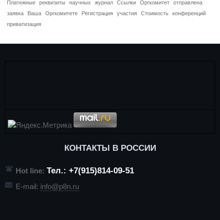
Платежные
реквизиты
научных
журнал
Ссылки
Оргкомитет
отправлена
заявка
Ваша
Оргкомитете
Регистрация
участия
Стоимость
конференций
приватизация
КОНТАКТЫ В РОССИИ
Тел.: +7(915)814-09-51
Hot line:
E-mail:
info@p8n.ru