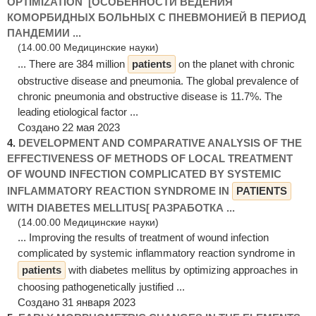
OPTIMIZATION [ОСОБЕННОСТИ ВЕДЕНИЯ
КОМОРБИДНЫХ БОЛЬНЫХ С ПНЕВМОНИЕЙ В ПЕРИОД
ПАНДЕМИИ ...
(14.00.00 Медицинские науки)
... There are 384 million
patients
on the planet with chronic
obstructive disease and pneumonia. The global prevalence of
chronic pneumonia and obstructive disease is 11.7%. The
leading etiological factor ...
Создано 22 мая 2023
4.
DEVELOPMENT AND COMPARATIVE ANALYSIS OF THE
EFFECTIVENESS OF METHODS OF LOCAL TREATMENT
OF WOUND INFECTION COMPLICATED BY SYSTEMIC
INFLAMMATORY REACTION SYNDROME IN
PATIENTS
WITH DIABETES MELLITUS[ РАЗРАБОТКА ...
(14.00.00 Медицинские науки)
... Improving the results of treatment of wound infection
complicated by systemic inflammatory reaction syndrome in
patients
with diabetes mellitus by optimizing approaches in
choosing pathogenetically justified ...
Создано 31 января 2023