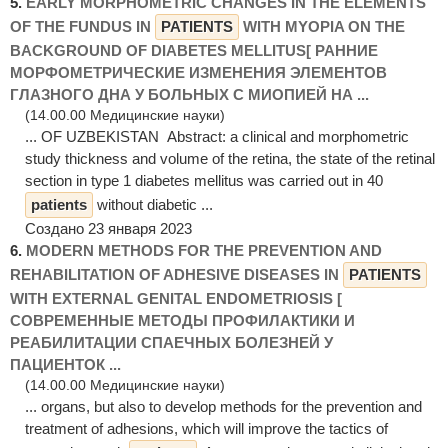
5.
EARLY MORPHOMETRIC CHANGES IN THE ELEMENTS
OF THE FUNDUS IN
PATIENTS
WITH MYOPIA ON THE
BACKGROUND OF DIABETES MELLITUS[ РАННИЕ
МОРФОМЕТРИЧЕСКИЕ ИЗМЕНЕНИЯ ЭЛЕМЕНТОВ
ГЛАЗНОГО ДНА У БОЛЬНЫХ С МИОПИЕЙ НА ...
(14.00.00 Медицинские науки)
... OF UZBEKISTAN Abstract: a clinical and morphometric
study thickness and volume of the retina, the state of the retinal
section in type 1 diabetes mellitus was carried out in 40
patients
without diabetic ...
Создано 23 января 2023
6.
MODERN METHODS FOR THE PREVENTION AND
REHABILITATION OF ADHESIVE DISEASES IN
PATIENTS
WITH EXTERNAL GENITAL ENDOMETRIOSIS [
СОВРЕМЕННЫЕ МЕТОДЫ ПРОФИЛАКТИКИ И
РЕАБИЛИТАЦИИ СПАЕЧНЫХ БОЛЕЗНЕЙ У
ПАЦИЕНТОК ...
(14.00.00 Медицинские науки)
... organs, but also to develop methods for the prevention and
treatment of adhesions, which will improve the tactics of