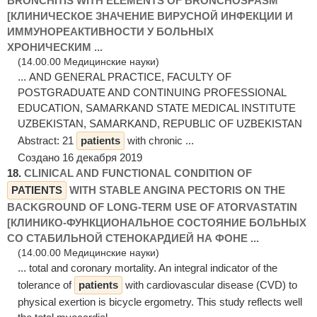
BRONCHITIS WITH ELEMENTS OF BRONCHOSPASM
[КЛИНИЧЕСКОЕ ЗНАЧЕНИЕ ВИРУСНОЙ ИНФЕКЦИИ И
ИММУНОРЕАКТИВНОСТИ У БОЛЬНЫХ
ХРОНИЧЕСКИМ ...
(14.00.00 Медицинские науки)
... AND GENERAL PRACTICE, FACULTY OF
POSTGRADUATE AND CONTINUING PROFESSIONAL
EDUCATION, SAMARKAND STATE MEDICAL INSTITUTE
UZBEKISTAN, SAMARKAND, REPUBLIC OF UZBEKISTAN
Abstract: 21
patients
with chronic ...
Создано 16 декабря 2019
18.
CLINICAL AND FUNCTIONAL CONDITION OF
PATIENTS
WITH STABLE ANGINA PECTORIS ON THE
BACKGROUND OF LONG-TERM USE OF ATORVASTATIN
[КЛИНИКО-ФУНКЦИОНАЛЬНОЕ СОСТОЯНИЕ БОЛЬНЫХ
СО СТАБИЛЬНОЙ СТЕНОКАРДИЕЙ НА ФОНЕ ...
(14.00.00 Медицинские науки)
... total and coronary mortality. An integral indicator of the
tolerance of
patients
with cardiovascular disease (CVD) to
physical exertion is bicycle ergometry. This study reflects well