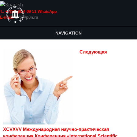
Т.: +7(915)814-09-51 WhatsApp
E-mail:
info@p8n.ru
NAVIGATION
Следующая
XCVXVV Международная научно-практическая
конференция Конференция «International Scientific