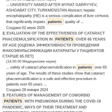
... UNIVERSITY NAMED AFTER MYRAT GARRYYEV,
ASHGABAT CITY, TURKMENISTAN Abstract: hepatic
encephalopathy (HE) is a serious complication of liver cirrhosis
that significantly impairs
patients
' quality of ...
Создано 02 июня 2025
2.
EVALUATION OF THE EFFECTIVENESS OF CATARACT
PHACOEMULSIFICATION IN
PATIENTS
OVER 65 YEARS
OF AGE [ОЦЕНКА ЭФФЕКТИВНОСТИ ПРОВЕДЕНИЯ
ФАКОЭМУЛЬСИФИКАЦИИ КАТАРАКТЫ У ПАЦИЕНТОВ
СТАРШЕ 65 ЛЕТ]
(14.00.00 Медицинские науки)
... safety of cataract phacoemulsification in
patients
over 65
years of age. The results of these studies show that cataract
phacoemulsification is a safe and effective procedure in
patients over 65 years ...
Создано 28 января 2024
3.
FEATURES OF MANAGEMENT OF COMORBID
PATIENTS
WITH PNEUMONIA DURING THE COVID-19
PANDEMIC, WAYS OF THEIR TREATMENT AND