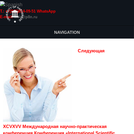
Т.: +7(915)814-09-51 WhatsApp
E-mail:
info@p8n.ru
NAVIGATION
Следующая
XCVXVV Международная научно-практическая
конференция Конференция «International Scientific