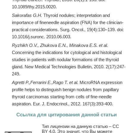
10.1089/thy.2015.0020.
Sakorafas G.H.
Thyroid nodules; interpretation and
importance of fineneedle aspiration (FNA) for the clinician-
practical considerations. Surg. Oncol., 19(4):130–139. doi:
10.1016/j.suronc. 2010.06.003.
Ryzhikh O.V., Zhukova E.N., Minakova E.S. et al.
Concerning the indications for cytological and histological
studies in patients with nodular formations of the thyroid
gland. New Medical Technologies Bulletin, 2010. 2(17):247-
249.
Agretti P
.
,
Ferrarini E
.
,
Rago T
.
et al.
MicroRNA expression
profile helps to distinguish benign nodules from papillary
thyroid carcinomas starting from cells of fine-needle
aspiration. Eur. J. Endocrinol., 2012. 167(3):393-400.
Ссылка для цитирования данной статьи
Тип лицензии на данную статью – CC
BY 4.0. Это значит, что Вы можете