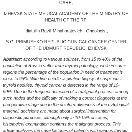
CARE,
IZHEVSK STATE MEDICAL ACADEMY OF THE MINISTRY OF
HEALTH OF THE RF;
Idiatullin Ravil' Minahmatovich - Oncologist,
S.G. PRIMUSHKO REPUBLIC CLINICAL CANCER CENTER
OF THE UDMURT REPUBLIC, IZHEVSK
Abstract:
а
ccording to various sources, from 15 to 40% of the
population of Russia suffer from thyroid pathology, while in some
regions the percentage of the population in need of treatment is
close to 95%. With fine-needle aspiration biopsy of suspicious
thyroid nodules, thyroid cancer is detected in the range of 10-
50%. Due to the frequent detection of a malignant process among
such nodes and the difficulty of making a correct diagnosis at the
preoperative stage due to the uninformativeness of the cytological
material, decisions are made about surgical intervention for
diagnostic purposes, although only in 10-15% of cases,
histological examination confirms the malignant process. This
article analyzes the case histories of patients with various thyroid