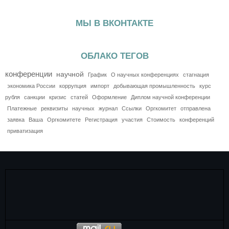
МЫ В ВКОНТАКТЕ
ОБЛАКО ТЕГОВ
конференции
научной
График
О научных конференциях
стагнация
экономика России
коррупция
импорт
добывающая промышленность
курс
рубля
санкции
кризис
статей
Оформление
Диплом научной конференции
Платежные
реквизиты
научных
журнал
Ссылки
Оргкомитет
отправлена
заявка
Ваша
Оргкомитете
Регистрация
участия
Стоимость
конференций
приватизация