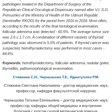
pathologies treated in the Department of Surgery of the
Republican Clinical Oncological Dispensary named after V.I. S.G.
Primushko of the Ministry of Health of the Udmurt Republic
(hereinafter RKOD) for the period from 2016 to 2018. Most often,
according to the results of the final histological examination,
follicular adenoma was detected - 60.5%. The average tumor size
was 2.6 ± 1.7 cm. A combination of different variants of thyroid
pathology was observed in 5.5% of patients. If thyroid cancer was
suspected, hemithyroidectomy was performed in most cases -
84.6%.
Keywords
: hemithyroidectomy, follicular adenoma,
nodular goiter,
thyroiditis, pathomorphological examination.
Стяжкина С.Н., Чернышова Т.Е., Идиатуллин Р.М.
Стяжкина Светлана Николаевна - доктор медицинских наук,
профессор, кафедра факультетской хирургии;
Чернышова Татьяна Евгеньевна – доктор медицинских наук,
профессор, кафедры общей медицины и внутренних
болезней с курсом скорой медицинской помощи,