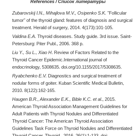
References
/ Список литературы
Zubarovskij I.N., Mihajlova M.V., Osipenko S.K.
"Follicular
tumor" of the thyroid gland: features of diagnosis and surgical
treatment. Herald of surgery, 2014. 4(173):101-105.
Valdina E.A.
Thyroid diseases. Study guide. 3rd issue. Saint-
Petersburg: Piter Publ., 2006. 368 p.
Liu Y., Su L., Xiao H
. Review of Factors Related to the
Thyroid Cancer Epidemic.International journal of
endocrinology, 5308635. doi.org/10.1155/2017/5308635.
Ryabchenko E.V.
Diagnostics and surgical treatment of
nodular forms of goiter. Kuban Scientific Medical Bulletin,
2010. 8(122):162-165.
Haugen B.R., Alexander E.K., Bible K.C.
et al
., 2015.
American Thyroid Association Management Guidelines for
Adult Patients with Thyroid Nodules and Differentiated
Thyroid Cancer: The American Thyroid Association
Guidelines Task Force on Thyroid Nodules and Differentiated
Thyroid Cancer. Thyroid., 2016. 26(1):1-133. doi: