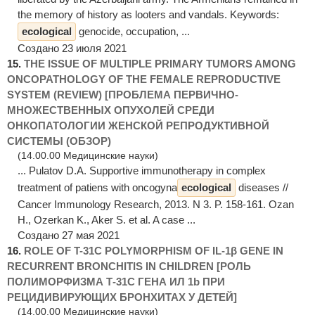
the memory of history as looters and vandals. Keywords:
ecological
genocide, occupation, ...
Создано 23 июля 2021
15.
THE ISSUE OF MULTIPLE PRIMARY TUMORS AMONG
ONCOPATHOLOGY OF THE FEMALE REPRODUCTIVE
SYSTEM (REVIEW) [ПРОБЛЕМА ПЕРВИЧНО-
МНОЖЕСТВЕННЫХ ОПУХОЛЕЙ СРЕДИ
ОНКОПАТОЛОГИИ ЖЕНСКОЙ РЕПРОДУКТИВНОЙ
СИСТЕМЫ (ОБЗОР)
(14.00.00 Медицинские науки)
... Pulatov D.A. Supportive immunotherapy in complex
treatment of patiens with oncogyna
ecological
diseases //
Cancer Immunology Research, 2013. N 3. P. 158-161. Ozan
H., Ozerkan K., Aker S. et al. A case ...
Создано 27 мая 2021
16.
ROLE OF T-31C POLYMORPHISM OF IL-1β GENE IN
RECURRENT BRONCHITIS IN CHILDREN [РОЛЬ
ПОЛИМОРФИЗМА Т-31С ГЕНА ИЛ 1b ПРИ
РЕЦИДИВИРУЮЩИХ БРОНХИТАХ У ДЕТЕЙ]
(14.00.00 Медицинские науки)