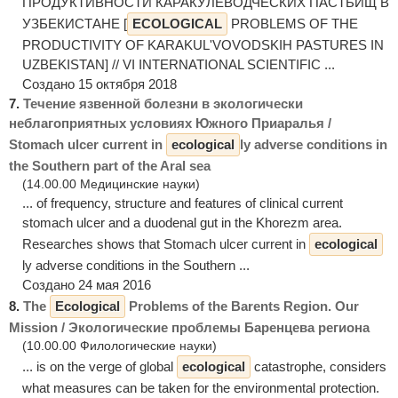
ПРОДУКТИВНОСТИ КАРАКУЛЕВОДЧЕСКИХ ПАСТБИЩ В
УЗБЕКИСТАНЕ [
ECOLOGICAL
PROBLEMS OF THE
PRODUCTIVITY OF KARAKUL'VOVODSKIH PASTURES IN
UZBEKISTAN] // VI INTERNATIONAL SCIENTIFIC ...
Создано 15 октября 2018
7.
Течение язвенной болезни в экологически
неблагоприятных условиях Южного Приаралья /
Stomach ulcer current in
ecological
ly adverse conditions in
the Southern part of the Aral sea
(14.00.00 Медицинские науки)
... of frequency, structure and features of clinical current
stomach ulcer and a duodenal gut in the Khorezm area.
Researches shows that Stomach ulcer current in
ecological
ly adverse conditions in the Southern ...
Создано 24 мая 2016
8.
The
Ecological
Problems of the Barents Region. Our
Mission / Экологические проблемы Баренцева региона
(10.00.00 Филологические науки)
... is on the verge of global
ecological
catastrophe, considers
what measures can be taken for the environmental protection.