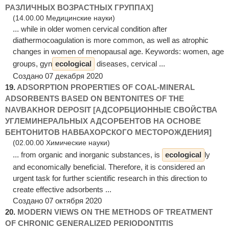
РАЗЛИЧНЫХ ВОЗРАСТНЫХ ГРУППАХ]
(14.00.00 Медицинские науки)
... while in older women cervical condition after
diathermocoagulation is more common, as well as atrophic
changes in women of menopausal age. Keywords: women, age
groups, gyn
ecological
diseases, cervical ...
Создано 07 декабря 2020
19.
ADSORPTION PROPERTIES OF COAL-MINERAL
ADSORBENTS BASED ON BENTONITES OF THE
NAVBAKHOR DEPOSIT [АДСОРБЦИОННЫЕ СВОЙСТВА
УГЛЕМИНЕРАЛЬНЫХ АДСОРБЕНТОВ НА ОСНОВЕ
БЕНТОНИТОВ НАВБАХОРСКОГО МЕСТОРОЖДЕНИЯ]
(02.00.00 Химические науки)
... from organic and inorganic substances, is
ecological
ly
and economically beneficial. Therefore, it is considered an
urgent task for further scientific research in this direction to
create effective adsorbents ...
Создано 07 октября 2020
20.
MODERN VIEWS ON THE METHODS OF TREATMENT
OF CHRONIC GENERALIZED PERIODONTITIS