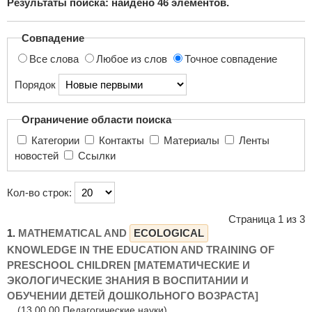
Результаты поиска: найдено
46
элементов.
поиска...
Совпадение
Все слова
Любое из слов
Точное совпадение
Порядок
Ограничение области поиска
Категории
Контакты
Материалы
Ленты
новостей
Ссылки
Кол-во строк:
Страница 1 из 3
1.
MATHEMATICAL AND
ECOLOGICAL
KNOWLEDGE IN THE EDUCATION AND TRAINING OF
PRESCHOOL CHILDREN [МАТЕМАТИЧЕСКИЕ И
ЭКОЛОГИЧЕСКИЕ ЗНАНИЯ В ВОСПИТАНИИ И
ОБУЧЕНИИ ДЕТЕЙ ДОШКОЛЬНОГО ВОЗРАСТА]
(13.00.00 Педагогические науки)