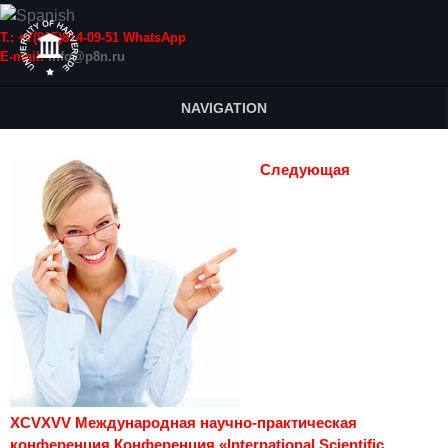
Т.: +7(915)814-09-51 WhatsApp
E-mail:
info@p8n.ru
NAVIGATION
Следующая
XCVXVV Международная научно-практическая
конференция Конференция «International Scientific