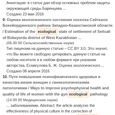
Aннотация: в статье дан обзор основных проблем защиты
окружающей среды Баренцева ...
Создано 23 мая 2016
9.
Оценка экологического состояния поселка Сейткали
Бокейординского района Западно-Казахстанской области
/ Estimation of the
ecological
state of settlement of Seitcali
of Bokeyorda district of West Kazakhstan ...
(06.00.00 Сельскохозяйственные науки)
Тип лицензии на данную статью – CC BY 3.0. Это значит,
что Вы можете свободно цитировать данную статью на
любом носителе и в любом формате при указании
авторства. Есмагулова Б. Ж. Оценка экологического ...
Создано 08 апреля 2016
10.
Пути повышения психофизического здоровья и
качества жизни женщин с гинекологическими
патологиями / Ways to improve psychophysical health and
quality of life of women with the gyn
ecological
pathology
(14.00.00 Медицинские науки)
... заболеваниями. Abstract: the article analyzes the
effectiveness of physical culture in the correction of