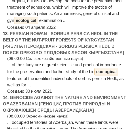
... organs, but also to develop methods for the prevention and
treatment of adhesions, which will improve the tactics of
managing such patients. An anamnesis, general clinical and
gyn
ecological
examination ...
Создано 04 апреля 2022
13.
PERSIAN ROWAN - SORBUS PERSICA HEDL IN THE
BELT OF THE NUT-FRUIT FORESTS OF KYRGYZSTAN
[РЯБИНА ПЕРСИДСКАЯ - SORBUS PERSICA HEDL В
ПОЯСЕ ОРЕХОВО-ПЛОДОВЫХ ЛЕСОВ КЫРГЫЗСТАНА]
(06.00.00 Сельскохозяйственные науки)
... of the study are of great scientific and practical importance
for the preservation and further study of the bio
ecological
features of the identified individuals of sorbus persica Hedl., as
well as for ...
Создано 30 июля 2021
14.
GENOCIDE AGAINST THE NATURE AND ENVIRONMENT
OF AZERBAIJAN [ГЕНОЦИД ПРОТИВ ПРИРОДЫ И
ОКРУЖАЮЩЕЙ СРЕДЫ АЗЕРБАЙДЖАНА]
(08.00.00 Экономические науки)
... occupied territories of Azerbaijan, when these lands were
liberated by the Azerbaijani army. The Armenians remained in