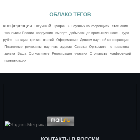
ОБЛАКО ТЕГОВ
конференции
научной
График
О научных конференциях
стагнация
экономика России
коррупция
импорт
добывающая промышленность
курс
рубля
санкции
кризис
статей
Оформление
Диплом научной конференции
Платежные
реквизиты
научных
журнал
Ссылки
Оргкомитет
отправлена
заявка
Ваша
Оргкомитете
Регистрация
участия
Стоимость
конференций
приватизация
КОНТАКТЫ В РОССИИ