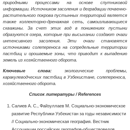
природными процессами на основе спутниковой
информации. Источником засоления и деградации почвенно-
растительного покрова пустынных территорий является
также коллекторно-дренажная сеть, самоизливающиеся
скважины. За счет этих вод в понижениях пустыни
образуются озера, которые при высыхании создают очаги
интенсивного засоления. Эти очаги становятся
источниками солепереноса на сопредельные территории
пастбищ и орошаемые зоны, что приводит к выпадению
земель из хозяйственного оборота.
Ключевые слова:
экологические проблемы,
каракулеводческих пастбищ в Узбекистане, солепереноса,
хозяйственного оборота.
Список литературы / References
Салиев А. С., Файзуллаев М. Социально-экономическое
развитие Республики Узбекистан за годы независимости
// Социально-экономическая география. Вестник
Ассоциации российских географов-обществоведов,