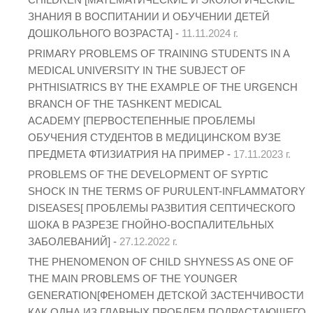
ЗНАНИЯ В ВОСПИТАНИИ И ОБУЧЕНИИ ДЕТЕЙ
ДОШКОЛЬНОГО ВОЗРАСТА] -
11.11.2024 г.
PRIMARY PROBLEMS OF TRAINING STUDENTS IN A
MEDICAL UNIVERSITY IN THE SUBJECT OF
PHTHISIATRICS BY THE EXAMPLE OF THE URGENCH
BRANCH OF THE TASHKENT MEDICAL
ACADEMY [ПЕРВОСТЕПЕННЫЕ ПРОБЛЕМЫ
ОБУЧЕНИЯ СТУДЕНТОВ В МЕДИЦИНСКОМ ВУЗЕ
ПРЕДМЕТА ФТИЗИАТРИЯ НА ПРИМЕР -
17.11.2023 г.
PROBLEMS OF THE DEVELOPMENT OF SYPTIC
SHOCK IN THE TERMS OF PURULENT-INFLAMMATORY
DISEASES[ ПРОБЛЕМЫ РАЗВИТИЯ СЕПТИЧЕСКОГО
ШОКА В РАЗРЕЗЕ ГНОЙНО-ВОСПАЛИТЕЛЬНЫХ
ЗАБОЛЕВАНИЙ] -
27.12.2022 г.
THE PHENOMENON OF CHILD SHYNESS AS ONE OF
THE MAIN PROBLEMS OF THE YOUNGER
GENERATION[ФЕНОМЕН ДЕТСКОЙ ЗАСТЕНЧИВОСТИ
КАК ОДНА ИЗ ГЛАВНЫХ ПРОБЛЕМ ПОДРАСТАЮЩЕГО