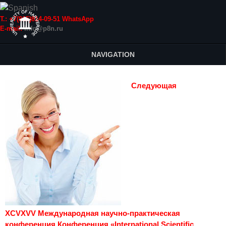
Т.: +7(915)814-09-51 WhatsApp
E-mail:
info@p8n.ru
NAVIGATION
Следующая
XCVXVV Международная научно-практическая
конференция Конференция «International Scientific