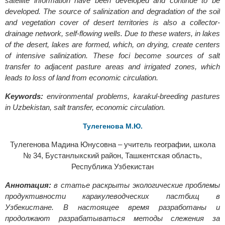
satellite information have been developed and continue to be
developed. The source of salinization and degradation of the soil
and vegetation cover of desert territories is also a collector-
drainage network, self-flowing wells. Due to these waters, in lakes
of the desert, lakes are formed, which, on drying, create centers
of intensive salinization. These foci become sources of salt
transfer to adjacent pasture areas and irrigated zones, which
leads to loss of land from economic circulation.
Keywords:
environmental problems, karakul-breeding pastures
in Uzbekistan, salt transfer, economic circulation.
Тулегенова М.Ю.
Тулегенова Мадина Юнусовна – учитель географии, школа
№ 34, Бустанлыкский район, Ташкентская область,
Республика Узбекистан
Аннотация:
в статье раскрыты экологические проблемы
продуктивности каракулеводческих пастбищ в
Узбекистане. В настоящее время разработаны и
продолжают разрабатываться методы слежения за