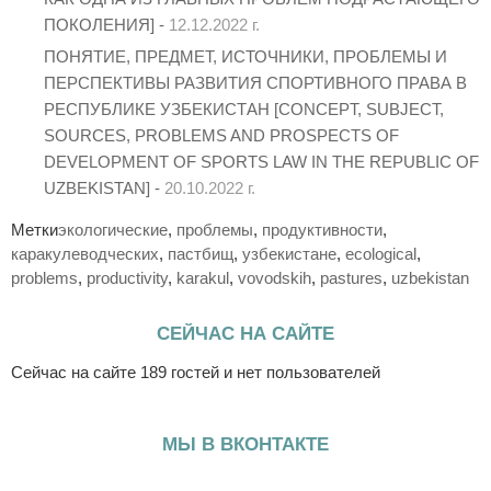
ПОКОЛЕНИЯ] -
12.12.2022 г.
ПОНЯТИЕ, ПРЕДМЕТ, ИСТОЧНИКИ, ПРОБЛЕМЫ И
ПЕРСПЕКТИВЫ РАЗВИТИЯ СПОРТИВНОГО ПРАВА В
РЕСПУБЛИКЕ УЗБЕКИСТАН [CONCEPT, SUBJECT,
SOURCES, PROBLEMS AND PROSPECTS OF
DEVELOPMENT OF SPORTS LAW IN THE REPUBLIC OF
UZBEKISTAN] -
20.10.2022 г.
Метки
экологические
,
проблемы
,
продуктивности
,
каракулеводческих
,
пастбищ
,
узбекистане
,
ecological
,
problems
,
productivity
,
karakul
,
vovodskih
,
pastures
,
uzbekistan
СЕЙЧАС НА САЙТЕ
Сейчас на сайте 189 гостей и нет пользователей
МЫ В ВКОНТАКТЕ