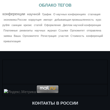
ОБЛАКО ТЕГОВ
конференции
научной
График
О научных конференциях
стагнация
экономика России
коррупция
импорт
добывающая промышленность
курс
рубля
санкции
кризис
статей
Оформление
Диплом научной конференции
Платежные
реквизиты
научных
журнал
Ссылки
Оргкомитет
отправлена
заявка
Ваша
Оргкомитете
Регистрация
участия
Стоимость
конференций
приватизация
КОНТАКТЫ В РОССИИ