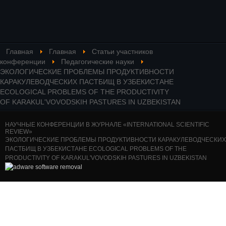
Главная
Главная
Статьи участников
конференции
Педагогические науки
ЭКОЛОГИЧЕСКИЕ ПРОБЛЕМЫ ПРОДУКТИВНОСТИ
КАРАКУЛЕВОДЧЕСКИХ ПАСТБИЩ В УЗБЕКИСТАНЕ
ECOLOGICAL PROBLEMS OF THE PRODUCTIVITY
OF KARAKUL'VOVODSKIH PASTURES IN UZBEKISTAN
НАУЧНЫЕ КОНФЕРЕНЦИИ В ЖУРНАЛЕ «INTERNATIONAL SCIENTIFIC
REVIEW»
ЭКОЛОГИЧЕСКИЕ ПРОБЛЕМЫ ПРОДУКТИВНОСТИ КАРАКУЛЕВОДЧЕСКИХ
ПАСТБИЩ В УЗБЕКИСТАНЕ ECOLOGICAL PROBLEMS OF THE
PRODUCTIVITY OF KARAKUL'VOVODSKIH PASTURES IN UZBEKISTAN