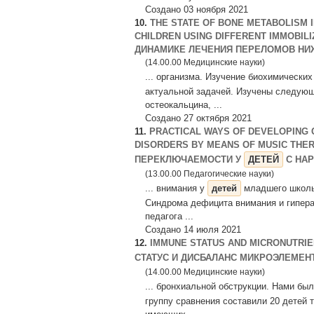
Создано 03 ноября 2021
10.
THE STATE OF BONE METABOLISM 
CHILDREN USING DIFFERENT IMMOBIL
ДИНАМИКЕ ЛЕЧЕНИЯ ПЕРЕЛОМОВ НИЖ
(14.00.00 Медицинские науки)
... организма. Изучение биохимически
актуальной задачей. Изучены следующи
остеокальцина, ...
Создано 27 октября 2021
11.
PRACTICAL WAYS OF DEVELOPING C
DISORDERS BY MEANS OF MUSIC THE
ПЕРЕКЛЮЧАЕМОСТИ У
ДЕТЕЙ
С НАР
(13.00.00 Педагогические науки)
... внимания у
детей
младшего школьн
Синдрома дефицита внимания и гипера
педагога ...
Создано 14 июля 2021
12.
IMMUNE STATUS AND MICRONUTRIE
СТАТУС И ДИСБАЛАНС МИКРОЭЛЕМЕН
(14.00.00 Медицинские науки)
... бронхиальной обструкции. Нами бы
группу сравнения составили 20 детей т