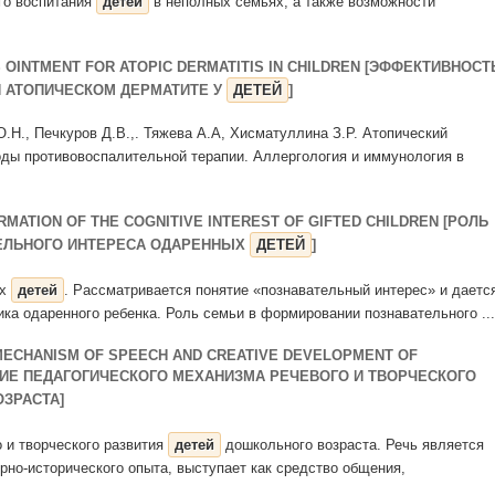
го воспитания
детей
в неполных семьях, а также возможности
S OINTMENT FOR ATOPIC DERMATITIS IN CHILDREN [ЭФФЕКТИВНОСТ
И АТОПИЧЕСКОМ ДЕРМАТИТЕ У
ДЕТЕЙ
]
 О.Н., Печкуров Д.В.,. Тяжева А.А, Хисматуллина З.Р. Атопический
оды противовоспалительной терапии. Аллергология и иммунология в
ORMATION OF THE COGNITIVE INTEREST OF GIFTED CHILDREN [РОЛЬ
ЕЛЬНОГО ИНТЕРЕСА ОДАРЕННЫХ
ДЕТЕЙ
]
ых
детей
. Рассматривается понятие «познавательный интерес» и даетс
ика одаренного ребенка. Роль семьи в формировании познавательного ...
MECHANISM OF SPEECH AND CREATIVE DEVELOPMENT OF
ИЕ ПЕДАГОГИЧЕСКОГО МЕХАНИЗМА РЕЧЕВОГО И ТВОРЧЕСКОГО
ЗРАСТА]
о и творческого развития
детей
дошкольного возраста. Речь является
рно-исторического опыта, выступает как средство общения,