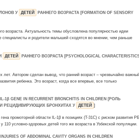
ЛОНОВ У
ДЕТЕЙ
РАННЕГО ВОЗРАСТА [FORMATION OF SENSORY
го возраста. Актуальность темы обусловлена популярностью идеи
ые специалисты и родители малышей сходятся во мнении, чем раньше
И
ДЕТЕЙ
РАННЕГО ВОЗРАСТА [PSYCHOLOGICAL CHARACTERISTIC
ех лет. Автором сделан вывод, что ранний возраст – чрезвычайно важны
азвития ребенка. Это возраст, когда все впервые, все только
IL-1β GENE IN RECURRENT BRONCHITIS IN CHILDREN [РОЛЬ
ПРИ РЕЦИДИВИРУЮЩИХ БРОНХИТАХ У
ДЕТЕЙ
]
гена промоторной области IL-1β в позициях (T-31C) с риском развития Р
 у 110 условно-здоровых детей того же возраста в Узбекской популяции. .
 INJURIES OF ABDOMINAL CAVITY ORGANS IN CHILDREN