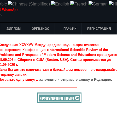
-51 WhatsApp
ru
ДИПЛОМ
ОРГВЗНОС
ГРАФИК
РЕГИСТРАЦИЯ
Следующая XCVXVV Международная научно-практическая
конференция Конференция «International Scientific Review of the
Problems and Prospects of Modern Science and Education» проводитс
15.09.206 г. Сборник в США (Boston. USA). Статьи принимаются до
1.09.2026 г.
Если Вы хотите напечататься в ближайшем номере, не откладывайт
отправку заявки.
Потратьте одну минуту,
заполните и отправьте заявку в Редакцию.