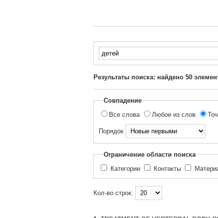
Введите
текст
для
Результаты поиска: найдено
50
элемен
поиска...
Совпадение
Все слова
Любое из слов
Точ
Порядок
Ограничение области поиска
Категории
Контакты
Матер
Кол-во строк: