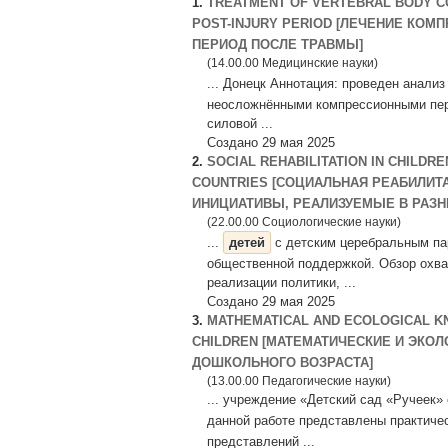
1.
TREATMENT OF VERTEBRAL BODY CO
POST-INJURY PERIOD [ЛЕЧЕНИЕ КО
ПЕРИОД ПОСЛЕ ТРАВМЫ]
(14.00.00 Медицинские науки)
... Донецк Аннотация: проведен анал
неосложнёнными компрессионными пере
силовой ...
Создано 29 мая 2025
2.
SOCIAL REHABILITATION IN CHILDR
COUNTRIES [СОЦИАЛЬНАЯ РЕАБИЛИ
ИНИЦИАТИВЫ, РЕАЛИЗУЕМЫЕ В РАЗНЫ
(22.00.00 Социологические науки)
...
детей
с детским церебральным па
общественной поддержкой. Обзор охва
реализации политики, ...
Создано 29 мая 2025
3.
MATHEMATICAL AND ECOLOGICAL K
CHILDREN [МАТЕМАТИЧЕСКИЕ И ЭКО
ДОШКОЛЬНОГО ВОЗРАСТА]
(13.00.00 Педагогические науки)
... учреждение «Детский сад «Ручеек
данной работе представлены практиче
представлений ...