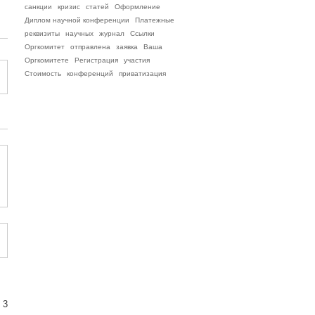
санкции
кризис
статей
Оформление
Диплом научной конференции
Платежные
реквизиты
научных
журнал
Ссылки
Оргкомитет
отправлена
заявка
Ваша
Оргкомитете
Регистрация
участия
Стоимость
конференций
приватизация
 3