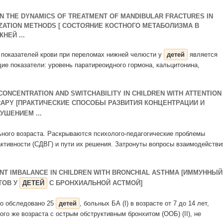
IN THE DYNAMICS OF TREATMENT OF MANDIBULAR FRACTURES IN
IZATION METHODS [ СОСТОЯНИЕ КОСТНОГО МЕТАБОЛИЗМА В
НЕЙ ...
х показателей крови при переломах нижней челюсти у
детей
является
е показатели: уровень паратиреоидного гормона, кальцитонина,
ONCENTRATION AND SWITCHABILITY IN CHILDREN WITH ATTENTION
RAPY [ПРАКТИЧЕСКИЕ СПОСОБЫ РАЗВИТИЯ КОНЦЕНТРАЦИИ И
УШЕНИЕМ ...
ого возраста. Раскрываются психолого-педагогические проблемы
ктивности (СДВГ) и пути их решения. Затронуты вопросы взаимодействи
NT IMBALANCE IN CHILDREN WITH BRONCHIAL ASTHMA [ИММУННЫЙ
ТОВ У
ДЕТЕЙ
С БРОНХИАЛЬНОЙ АСТМОЙ]
ло обследовано 25
детей
, больных БА (I) в возрасте от 7 до 14 лет,
ого же возраста с острым обструктивным бронхитом (ООБ) (II), не