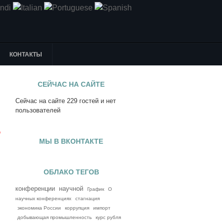
КОНТАКТЫ
СЕЙЧАС НА САЙТЕ
Сейчас на сайте 229 гостей и нет
я
пользователей
е
МЫ В ВКОНТАКТЕ
ОБЛАКО ТЕГОВ
конференции
научной
График
О
научных конференциях
стагнация
экономика России
коррупция
импорт
добывающая промышленность
курс рубля