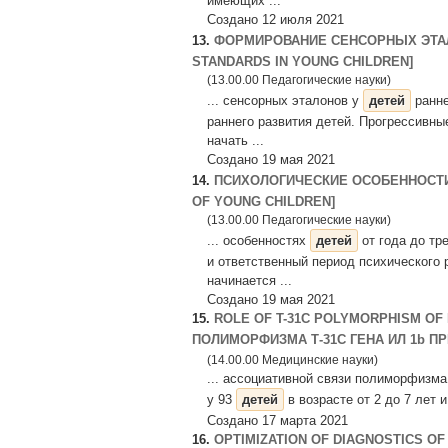
имеющих ...
Создано 12 июля 2021
13.
ФОРМИРОВАНИЕ СЕНСОРНЫХ ЭТА
STANDARDS IN YOUNG CHILDREN]
(13.00.00 Педагогические науки)
... сенсорных эталонов у
детей
ранне
раннего развития детей. Прогрессивн
начать ...
Создано 19 мая 2021
14.
ПСИХОЛОГИЧЕСКИЕ ОСОБЕННОСТ
OF YOUNG CHILDREN]
(13.00.00 Педагогические науки)
... особенностях
детей
от года до тр
и ответственный период психического р
начинается ...
Создано 19 мая 2021
15.
ROLE OF T-31C POLYMORPHISM OF 
ПОЛИМОРФИЗМА Т-31С ГЕНА ИЛ 1b 
(14.00.00 Медицинские науки)
... ассоциативной связи полиморфизма 
у 93
детей
в возрасте от 2 до 7 лет и
Создано 17 марта 2021
16.
OPTIMIZATION OF DIAGNOSTICS OF