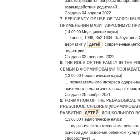
рассматриваются вопросы полоролево
взаимодействия родителей ...
Создано 04 апреля 2022
7.
EFFICIENCY OF USE OF TACROLIMU
ПРИМЕНЕНИЯ МАЗИ ТАКРОЛИМУС ПР
(14.00.00 Медицинские науки)
... Lanset, 1998; 352:1604. Зайнуллина
дерматит у
детей
: современные мет
педиатрии, ...
Создано 03 февраля 2022
8.
THE ROLE OF THE FAMILY IN THE F
СЕМЬИ В ФОРМИРОВАНИИ ПОЗНАВАТ
(13.00.00 Педагогические науки)
... познавательного интереса одаренн
психолого-педагогическая характерист
Создано 25 ноября 2021
9.
FORMATION OF THE PEDAGOGICAL 
PRESCHOOL CHILDREN [ФОРМИРОВАН
РАЗВИТИЯ
ДЕТЕЙ
ДОШКОЛЬНОГО ВО
(13.00.00 Педагогические науки)
... педагогического механизма речевог
основой для освоения ребенком культу
способствует ...