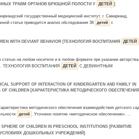
ИЧНЫХ ТРАВМ ОРГАНОВ БРЮШНОЙ ПОЛОСТИ У
ДЕТЕЙ
]
амаркандский государственный медицинский институт, г. Самарканд,
анной статье приводится анализ обследования 38
детей
с
DREN WITH DEVIANT BEHAVIOR [ТЕХНОЛОГИЯ ВОСПИТАНИЯ
ДЕТЕЙ
ю статью на любом носителе и в любом формате при указании авторства
 Н.А. ТЕХНОЛОГИЯ ВОСПИТАНИЯ
ДЕТЕЙ
С ДЕВИАНТНЫМ
CAL SUPPORT OF INTERACTION OF KINDERGARTEN AND FAMILY IN
IES OF CHILDREN [ХАРАКТЕРИСТИКА МЕТОДИЧЕСКОГО ОБЕСПЕЧЕНИ
.
 характеристика методического обеспечения взаимодействия детского са
тельности
детей
. Уточнено понятие «методическое обеспечение». ...
SPHERE OF CHILDREN IN PRESCHOOL INSTITUTIONS [РАЗВИТИЕ
УСЛОВИЯХ ДОШКОЛЬНЫХ УЧРЕЖДЕНИЙ]