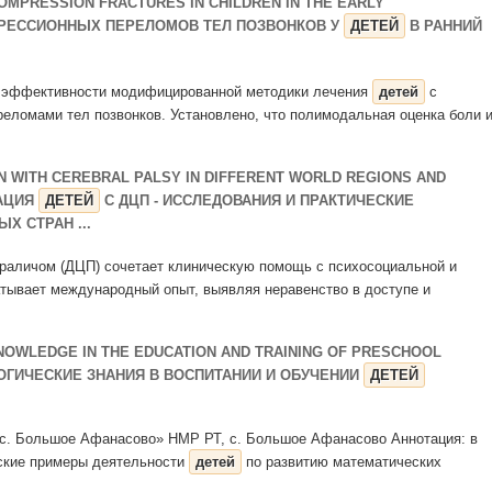
MPRESSION FRACTURES IN CHILDREN IN THE EARLY
МПРЕССИОННЫХ ПЕРЕЛОМОВ ТЕЛ ПОЗВОНКОВ У
ДЕТЕЙ
В РАННИЙ
из эффективности модифицированной методики лечения
детей
с
ломами тел позвонков. Установлено, что полимодальная оценка боли 
EN WITH CEREBRAL PALSY IN DIFFERENT WORLD REGIONS AND
ТАЦИЯ
ДЕТЕЙ
С ДЦП - ИССЛЕДОВАНИЯ И ПРАКТИЧЕСКИЕ
Х СТРАН ...
раличом (ДЦП) сочетает клиническую помощь с психосоциальной и
тывает международный опыт, выявляя неравенство в доступе и
NOWLEDGE IN THE EDUCATION AND TRAINING OF PRESCHOOL
ЛОГИЧЕСКИЕ ЗНАНИЯ В ВОСПИТАНИИ И ОБУЧЕНИИ
ДЕТЕЙ
» с. Большое Афанасово» НМР РТ, с. Большое Афанасово Аннотация: в
ские примеры деятельности
детей
по развитию математических