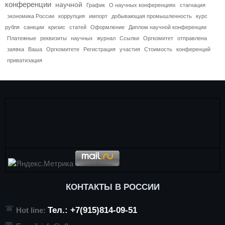
конференции
научной
График
О научных конференциях
стагнация
экономика России
коррупция
импорт
добывающая промышленность
курс
рубля
санкции
кризис
статей
Оформление
Диплом научной конференции
Платежные
реквизиты
научных
журнал
Ссылки
Оргкомитет
отправлена
заявка
Ваша
Оргкомитете
Регистрация
участия
Стоимость
конференций
приватизация
КОНТАКТЫ В РОССИИ
Тел.: +7(915)814-09-51
Hot line: