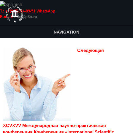
Т.: +7(915)814-09-51 WhatsApp
E-mail:
info@p8n.ru
NAVIGATION
Следующая
XCVXVV Международная научно-практическая
конференция Конференция «International Scientific