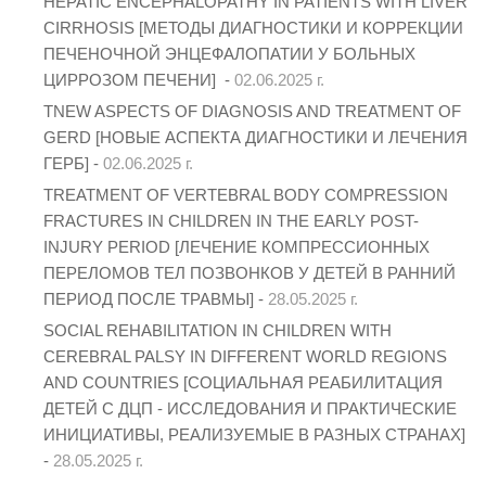
HEPATIC ENCEPHALOPATHY IN PATIENTS WITH LIVER
CIRRHOSIS [МЕТОДЫ ДИАГНОСТИКИ И КОРРЕКЦИИ
ПЕЧЕНОЧНОЙ ЭНЦЕФАЛОПАТИИ У БОЛЬНЫХ
ЦИРРОЗОМ ПЕЧЕНИ] -
02.06.2025 г.
TNEW ASPECTS OF DIAGNOSIS AND TREATMENT OF
GERD [НОВЫЕ АСПЕКТА ДИАГНОСТИКИ И ЛЕЧЕНИЯ
ГЕРБ] -
02.06.2025 г.
TREATMENT OF VERTEBRAL BODY COMPRESSION
FRACTURES IN CHILDREN IN THE EARLY POST-
INJURY PERIOD [ЛЕЧЕНИЕ КОМПРЕССИОННЫХ
ПЕРЕЛОМОВ ТЕЛ ПОЗВОНКОВ У ДЕТЕЙ В РАННИЙ
ПЕРИОД ПОСЛЕ ТРАВМЫ] -
28.05.2025 г.
SOCIAL REHABILITATION IN CHILDREN WITH
CEREBRAL PALSY IN DIFFERENT WORLD REGIONS
AND COUNTRIES [СОЦИАЛЬНАЯ РЕАБИЛИТАЦИЯ
ДЕТЕЙ С ДЦП - ИССЛЕДОВАНИЯ И ПРАКТИЧЕСКИЕ
ИНИЦИАТИВЫ, РЕАЛИЗУЕМЫЕ В РАЗНЫХ СТРАНАХ]
-
28.05.2025 г.