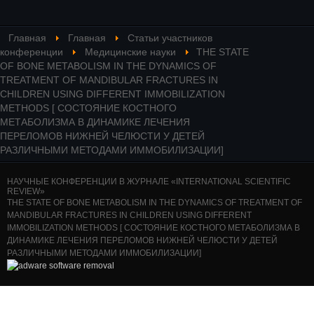
Главная
Главная
Статьи участников
конференции
Медицинские науки
THE STATE
OF BONE METABOLISM IN THE DYNAMICS OF
TREATMENT OF MANDIBULAR FRACTURES IN
CHILDREN USING DIFFERENT IMMOBILIZATION
METHODS [ СОСТОЯНИЕ КОСТНОГО
МЕТАБОЛИЗМА В ДИНАМИКЕ ЛЕЧЕНИЯ
ПЕРЕЛОМОВ НИЖНЕЙ ЧЕЛЮСТИ У ДЕТЕЙ
РАЗЛИЧНЫМИ МЕТОДАМИ ИММОБИЛИЗАЦИИ]
НАУЧНЫЕ КОНФЕРЕНЦИИ В ЖУРНАЛЕ «INTERNATIONAL SCIENTIFIC
REVIEW»
THE STATE OF BONE METABOLISM IN THE DYNAMICS OF TREATMENT OF
MANDIBULAR FRACTURES IN CHILDREN USING DIFFERENT
IMMOBILIZATION METHODS [ СОСТОЯНИЕ КОСТНОГО МЕТАБОЛИЗМА В
ДИНАМИКЕ ЛЕЧЕНИЯ ПЕРЕЛОМОВ НИЖНЕЙ ЧЕЛЮСТИ У ДЕТЕЙ
РАЗЛИЧНЫМИ МЕТОДАМИ ИММОБИЛИЗАЦИИ]