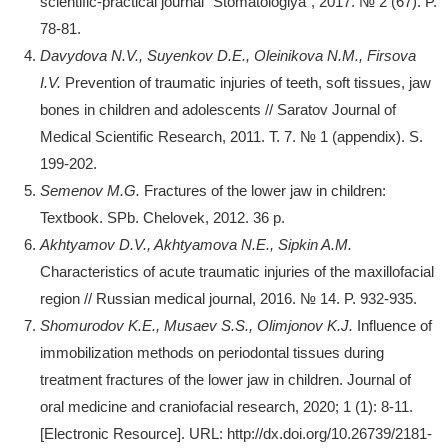
scientific-practical journal “Stomatologiya”, 2017. № 2 (67). P.
78-81.
Davydova N.V., Suyenkov D.E., Oleinikova N.M., Firsova
I.V.
Prevention of traumatic injuries of teeth, soft tissues, jaw
bones in children and adolescents // Saratov Journal of
Medical Scientific Research, 2011. T. 7. № 1 (appendix). S.
199-202.
Semenov M.G.
Fractures of the lower jaw in children:
Textbook. SPb. Chelovek, 2012. 36 p.
Akhtyamov D.V., Akhtyamova N.E., Sipkin A.M.
Characteristics of acute traumatic injuries of the maxillofacial
region // Russian medical journal, 2016. № 14. P. 932-935.
Shomurodov K.E., Musaev S.S., Olimjonov K.J.
Influence of
immobilization methods on periodontal tissues during
treatment fractures of the lower jaw in children. Journal of
oral medicine and craniofacial research, 2020; 1 (1): 8-11.
[Electronic Resource]. URL: http://dx.doi.org/10.26739/2181-