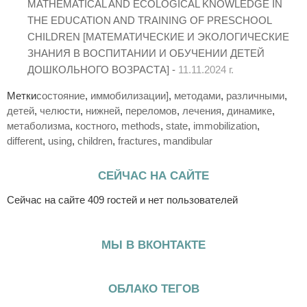
MATHEMATICAL AND ECOLOGICAL KNOWLEDGE IN
THE EDUCATION AND TRAINING OF PRESCHOOL
CHILDREN [МАТЕМАТИЧЕСКИЕ И ЭКОЛОГИЧЕСКИЕ
ЗНАНИЯ В ВОСПИТАНИИ И ОБУЧЕНИИ ДЕТЕЙ
ДОШКОЛЬНОГО ВОЗРАСТА] -
11.11.2024 г.
Метки
состояние
,
иммобилизации]
,
методами
,
различными
,
детей
,
челюсти
,
нижней
,
переломов
,
лечения
,
динамике
,
метаболизма
,
костного
,
methods
,
state
,
immobilization
,
different
,
using
,
children
,
fractures
,
mandibular
СЕЙЧАС НА САЙТЕ
Сейчас на сайте 409 гостей и нет пользователей
МЫ В ВКОНТАКТЕ
ОБЛАКО ТЕГОВ