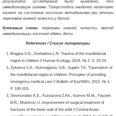
результате исследования было выявлено, что
иммобилизация шинами Тигерстедта наиболее негативно
влияет на состояние костного метаболизма при лечении
переломов нижней челюсти у детей.
Ключевые слова
:
переломы нижней челюсти, метод
иммобилизации, костный обмен, дети.
References / Список литературы
Bragina V.G., Gorbatova L.N. Trauma of the maxillofacial
region in children // Human Ecology, 2014. № 2. S. 20-24.
Zykeeva S.K., Nurmaganov S.B., Supiev T.K. Traumatism of
the maxillofacial region in children. Principles of providing
emergency medical care // Bulletin of KazNMU, 2015. № 1.
P. 100-103.
Shomurodov K.E., Kuryazova Z.Kh., Isomov M.M., Fayziev
B.R., Mukimov I.I. Improvement of surgical treatment of
fractures of the lower wall of the orbit // Central Asian