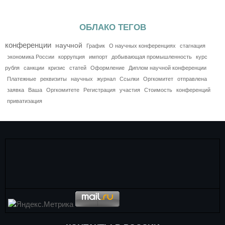
ОБЛАКО ТЕГОВ
конференции
научной
График
О научных конференциях
стагнация
экономика России
коррупция
импорт
добывающая промышленность
курс
рубля
санкции
кризис
статей
Оформление
Диплом научной конференции
Платежные
реквизиты
научных
журнал
Ссылки
Оргкомитет
отправлена
заявка
Ваша
Оргкомитете
Регистрация
участия
Стоимость
конференций
приватизация