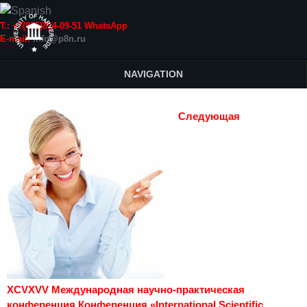
Т.: +7(915)814-09-51 WhatsApp
E-mail:
info@p8n.ru
NAVIGATION
Следующая
XCVXVV Международная научно-практическая
конференция Конференция «International Scientific