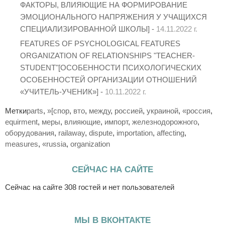
ФАКТОРЫ, ВЛИЯЮЩИЕ НА ФОРМИРОВАНИЕ
ЭМОЦИОНАЛЬНОГО НАПРЯЖЕНИЯ У УЧАЩИХСЯ
СПЕЦИАЛИЗИРОВАННОЙ ШКОЛЫ] -
14.11.2022 г.
FEATURES OF PSYCHOLOGICAL FEATURES
ORGANIZATION OF RELATIONSHIPS "TEACHER-
STUDENT"[ОСОБЕННОСТИ ПСИХОЛОГИЧЕСКИХ
ОСОБЕННОСТЕЙ ОРГАНИЗАЦИИ ОТНОШЕНИЙ
«УЧИТЕЛЬ-УЧЕНИК»] -
10.11.2022 г.
Метки
parts
,
»[спор
,
вто
,
между
,
россией
,
украиной
,
«россия
,
equirment
,
меры
,
влияющие
,
импорт
,
железнодорожного
,
оборудования
,
railaway
,
dispute
,
importation
,
affecting
,
measures
,
«russia
,
organization
СЕЙЧАС НА САЙТЕ
Сейчас на сайте 308 гостей и нет пользователей
МЫ В ВКОНТАКТЕ