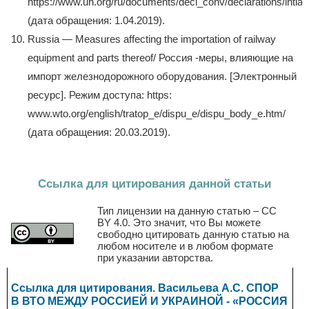
https://www.un.org/ru/documents/decl_conv/declarations/intlaw
(дата обращения: 1.04.2019).
Russia — Measures affecting the importation of railway
equipment and parts thereof/ Россия -меры, влияющие на
импорт железнодорожного оборудования. [Электронный
ресурс]. Режим доступа: https:
www.wto.org/english/tratop_e/dispu_e/dispu_body_e.htm/
(дата обращения: 20.03.2019).
Ссылка для цитирования данной статьи
Тип лицензии на данную статью – CC
BY 4.0. Это значит, что Вы можете
свободно цитировать данную статью на
любом носителе и в любом формате
при указании авторства.
Ссылка для цитирования. Васильева А.С. СПОР
В ВТО МЕЖДУ РОССИЕЙ И УКРАИНОЙ - «РОССИЯ