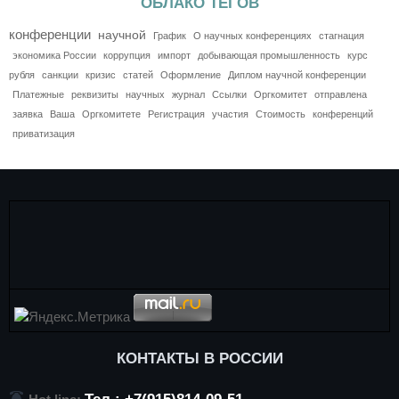
ОБЛАКО ТЕГОВ
конференции
научной
График
О научных конференциях
стагнация
экономика России
коррупция
импорт
добывающая промышленность
курс
рубля
санкции
кризис
статей
Оформление
Диплом научной конференции
Платежные
реквизиты
научных
журнал
Ссылки
Оргкомитет
отправлена
заявка
Ваша
Оргкомитете
Регистрация
участия
Стоимость
конференций
приватизация
КОНТАКТЫ В РОССИИ
Тел.: +7(915)814-09-51