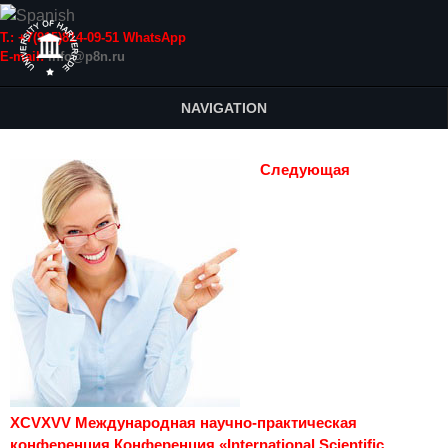
Т.: +7(915)814-09-51 WhatsApp
E-mail:
info@p8n.ru
NAVIGATION
Следующая
XCVXVV Международная научно-практическая
конференция Конференция «International Scientific