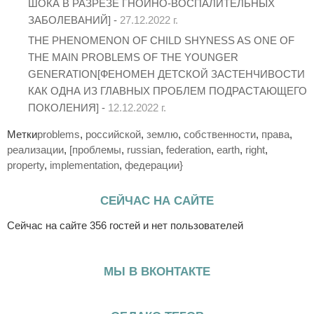
ШОКА В РАЗРЕЗЕ ГНОЙНО-ВОСПАЛИТЕЛЬНЫХ
ЗАБОЛЕВАНИЙ] -
27.12.2022 г.
THE PHENOMENON OF CHILD SHYNESS AS ONE OF
THE MAIN PROBLEMS OF THE YOUNGER
GENERATION[ФЕНОМЕН ДЕТСКОЙ ЗАСТЕНЧИВОСТИ
КАК ОДНА ИЗ ГЛАВНЫХ ПРОБЛЕМ ПОДРАСТАЮЩЕГО
ПОКОЛЕНИЯ] -
12.12.2022 г.
Метки
problems
,
российской
,
землю
,
собственности
,
права
,
реализации
,
[проблемы
,
russian
,
federation
,
earth
,
right
,
property
,
implementation
,
федерации}
СЕЙЧАС НА САЙТЕ
Сейчас на сайте 356 гостей и нет пользователей
МЫ В ВКОНТАКТЕ