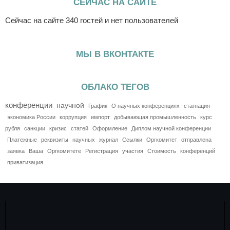
СЕЙЧАС НА САЙТЕ
Сейчас на сайте 340 гостей и нет пользователей
МЫ В ВКОНТАКТЕ
ОБЛАКО ТЕГОВ
конференции
научной
График
О научных конференциях
стагнация
экономика России
коррупция
импорт
добывающая промышленность
курс
рубля
санкции
кризис
статей
Оформление
Диплом научной конференции
Платежные
реквизиты
научных
журнал
Ссылки
Оргкомитет
отправлена
заявка
Ваша
Оргкомитете
Регистрация
участия
Стоимость
конференций
приватизация