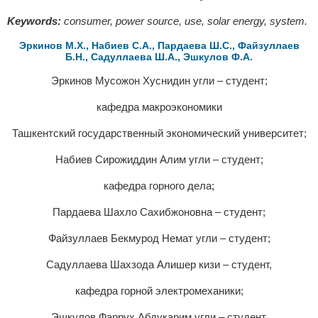
Keywords:
consumer, power source, use, solar energy, system.
Эркинов М.Х., Набиев С.А., Пардаева Ш.С., Файзуллаев
Б.Н., Садуллаева Ш.А., Эшкулов Ф.А.
Эркинов Мусожон Хуснидин угли – студент;
кафедра макроэкономики
Ташкентский государственный экономический университет;
Набиев Сирожиддин Алим угли – студент;
кафедра горного дела;
Пардаева Шахло Сахибжоновна – студент;
Файзуллаев Бекмурод Немат угли – студент;
Садуллаева Шахзода Алишер кизи – студент,
кафедра горной электромеханики;
Эшкулов Фаррух Абдукарим угли – студент,