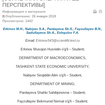
ПЕРСПЕКТИВЫ]
Информация о материале
Опубликовано:
26 января 2018
Просмотров:
1442
Erkinov M.H., Nabiyev S.A., Pardayeva Sh.S., Fayzullayev B.N.,
Sadullayeva Sh.A., Eshqulov F.A.
Email:
Erkinov543@scientifictext.ru
Erkinov Musojon Husnidin o’g’li – Student;
DEPARTMENT OF MACROECONOMICS,
TASHKENT STATE ECONOMIC UNIVERSITY;
Nabiyev Sirojiddin Alim o’g’li – Student,
DEPARTMENT OF MINING;
Pardayeva Shahlo Sahibjonovna – Student;
Fayzullayev Bekmurod Nemat o’g’li – Student;