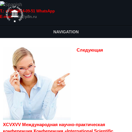
Т.: +7(915)814-09-51 WhatsApp
E-mail:
info@p8n.ru
NAVIGATION
Следующая
XCVXVV Международная научно-практическая
конференция Конференция «International Scientific