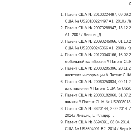
С
Патент США № 20100224497, 09.09.20
США № US20100224497 A1. 2010./ Ли
Патент США № 20070288947, 13.12.
A1. 2007./ Лившиц Д.
Патент США № 20090245066, 01.10.20
США № US20090245066 A1. 2009./ Кац
Патент США № 20120040166, 16.02.2
мобильной калибровки // Патент США
Патент США № 20080285396, 20.11.2
носителя информации // Патент США
Патент США № 20060250934, 09.11.2
изготовления // Патент США № US200
Патент США № 20080182060, 31.07.2
памяти // Патент США № US20080182
Патент США № 8820144, 2.09.2014. 
2014./ Лившиц Г., Флидер Г.
Патент США № 8694091, 08.04.2014.
США № US8694091 B2. 2014./ Бирк 