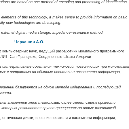
solutions are based on one method of encoding and processing of identification
e elements of this technology, it makes sense to provide information on basic
lly new technologies are developing.
s, external digital media storage, impedance-resonance method.
Черкашин А.О.
р компьютерных наук, ведущий разработчик мобильного программного
ЛИТ, Сан-Франциско, Соединенные Штаты Америки
ны интегративные сочетания технологий, позволяющих при минимальн
мых с затратами на обычные носители и накопители информации,
решений базируются на одном методе кодирования и последующей
мента.
зны элементов этой технологии, далее имеет смысл привести
з которых развивается группа
принципиально новых технологий.
 оптические диски, внешние носители и накопители информации,