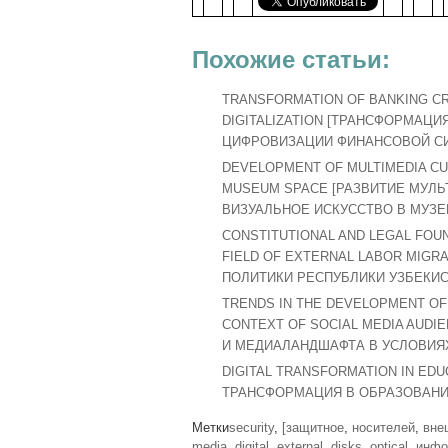
Похожие статьи:
TRANSFORMATION OF BANKING CR
DIGITALIZATION [ТРАНСФОРМАЦ
ЦИФРОВИЗАЦИИ ФИНАНСОВОЙ СИ
DEVELOPMENT OF MULTIMEDIA CUL
MUSEUM SPACE [РАЗВИТИЕ МУЛЬ
ВИЗУАЛЬНОЕ ИСКУССТВО В МУЗЕ
CONSTITUTIONAL AND LEGAL FOUN
FIELD OF EXTERNAL LABOR MIG
ПОЛИТИКИ РЕСПУБЛИКИ УЗБЕКИС
TRENDS IN THE DEVELOPMENT OF
CONTEXT OF SOCIAL MEDIA AUD
И МЕДИАЛАНДШАФТА В УСЛОВИЯ
DIGITAL TRANSFORMATION IN ED
ТРАНСФОРМАЦИЯ В ОБРАЗОВАНИ
Метки
security
,
[защитное
,
носителей
,
вне
media
,
digital
,
external
,
disks
,
optical
,
инфо