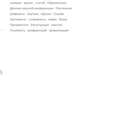
санкции
кризис
статей
Оформление
Диплом научной конференции
Платежные
реквизиты
научных
журнал
Ссылки
Оргкомитет
отправлена
заявка
Ваша
Оргкомитете
Регистрация
участия
Стоимость
конференций
приватизация