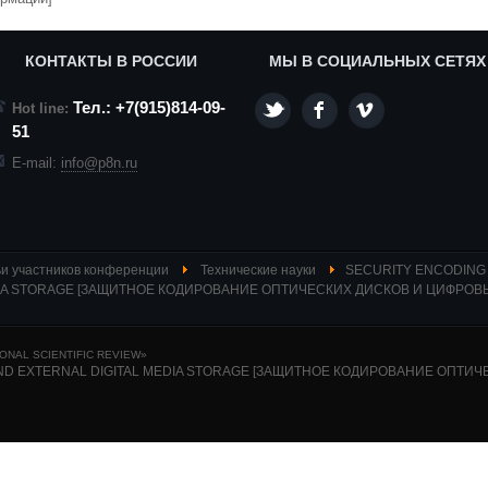
КОНТАКТЫ В РОССИИ
МЫ В СОЦИАЛЬНЫХ СЕТЯХ
Тел.: +7(915)814-09-
Hot line:
51
E-mail:
info@p8n.ru
и участников конференции
Технические науки
SECURITY ENCODING
EDIA STORAGE [ЗАЩИТНОЕ КОДИРОВАНИЕ ОПТИЧЕСКИХ ДИСКОВ И ЦИФРОВ
NAL SCIENTIFIC REVIEW»
 AND EXTERNAL DIGITAL MEDIA STORAGE [ЗАЩИТНОЕ КОДИРОВАНИЕ ОПТ