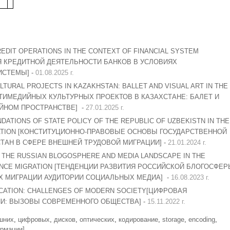
EDIT OPERATIONS IN THE CONTEXT OF FINANCIAL SYSTEM
ИЯ КРЕДИТНОЙ ДЕЯТЕЛЬНОСТИ БАНКОВ В УСЛОВИЯХ
СТЕМЫ] -
01.08.2025 г.
TURAL PROJECTS IN KAZAKHSTAN: BALLET AND VISUAL ART IN THE
ТИМЕДИЙНЫХ КУЛЬТУРНЫХ ПРОЕКТОВ В КАЗАХСТАНЕ: БАЛЕТ И
ЙНОМ ПРОСТРАНСТВЕ] -
27.01.2025 г.
DATIONS OF STATE POLICY OF THE REPUBLIC OF UZBEKISTN IN THE
RATION [КОНСТИТУЦИОННО-ПРАВОВЫЕ ОСНОВЫ ГОСУДАРСТВЕННОЙ
ТАН В СФЕРЕ ВНЕШНЕЙ ТРУДОВОЙ МИГРАЦИИ] -
21.01.2024 г.
 THE RUSSIAN BLOGOSPHERE AND MEDIA LANDSCAPE IN THE
IENCE MIGRATION [ТЕНДЕНЦИИ РАЗВИТИЯ РОССИЙСКОЙ БЛОГОСФЕР
Х МИГРАЦИИ АУДИТОРИИ СОЦИАЛЬНЫХ МЕДИА] -
16.08.2023 г.
UCATION: CHALLENGES OF MODERN SOCIETY[ЦИФРОВАЯ
И: ВЫЗОВЫ СОВРЕМЕННОГО ОБЩЕСТВА] -
15.11.2022 г.
шних
,
цифровых
,
дисков
,
оптических
,
кодирование
,
storage
,
encoding
,
рмации]