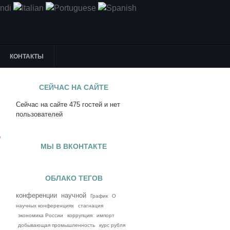
КОНТАКТЫ
СЕЙЧАС НА САЙТЕ
Сейчас на сайте 475 гостей и нет
я
пользователей
е
МЫ В ВКОНТАКТЕ
ОБЛАКО ТЕГОВ
конференции
научной
График
О
научных конференциях
стагнация
экономика России
коррупция
импорт
добывающая промышленность
курс рубля