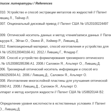
писок литературы / References
10. Устройство и способ экстракции металлов из жидкостей // Патент
вшиц Л., Тейчер Л.
2007. Опциональный дисковый привод // Патент США № US20100224497
09. Оптический носитель данных и метод чтения/записи данных // Пате
уура К., Эйтан О., Окино Й., Хеймер Р., Лившиц Д.
012. Композиционный материал, способ изготовления и устройство для
 № US20120040166 A1. 2012./ Лившиц Г., Флидер Г.
008. Способ и устройство форматирования трехмерного оптического
 № US20080285396 A1. 2008./ Саломон Я., Альперт О., Лившиц Д.
006. Трехмерный оптический носитель информации и способ его
60250934 A1. 2006./ Лившиц Д., Саломон Я., Альперт О.
008. Изготовление многослойной пластины для улучшения оптической
060 A1. 2008./ Лившиц Д., Саломон Я., Альперт О.
Аппарат и метод контроля жидкости // Патент США № US8820144 B2.
 Определение уровня кислотности в естественных условиях // Патент
Ю., Лившиц Д.