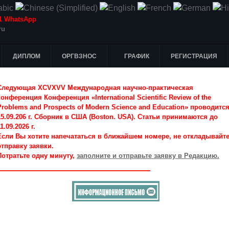
-51 WhatsApp
ru
ДИПЛОМ
ОРГВЗНОС
ГРАФИК
РЕГИСТРАЦИЯ
Следующая XCVXVV Международная научно-практическая
конференция Конференция «International Scientific Review of the
Problems and Prospects of Modern Science and Education» проводитс
15.09.206 г. Сборник в США (Boston. USA). Статьи принимаются до
1.09.2026 г.
Если Вы хотите напечататься в ближайшем номере, не откладывайт
отправку заявки.
Потратьте одну минуту,
заполните и отправьте заявку в Редакцию.