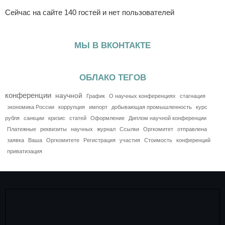
Сейчас на сайте 140 гостей и нет пользователей
МЫ В ВКОНТАКТЕ
ОБЛАКО ТЕГОВ
конференции
научной
График
О научных конференциях
стагнация
экономика России
коррупция
импорт
добывающая промышленность
курс
рубля
санкции
кризис
статей
Оформление
Диплом научной конференции
Платежные
реквизиты
научных
журнал
Ссылки
Оргкомитет
отправлена
заявка
Ваша
Оргкомитете
Регистрация
участия
Стоимость
конференций
приватизация