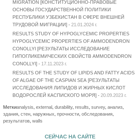
MIGRATION [КОНСТИТУЦИОННО-ПРАВОВЫЕ
ОСНОВЫ ГОСУДАРСТВЕННОЙ ПОЛИТИКИ
РЕСПУБЛИКИ УЗБЕКИСТАН В СФЕРЕ ВНЕШНЕЙ
ТРУДОВОЙ МИГРАЦИИ] -
21.01.2024 г.
RESULTS STUDY OF HYPOGLYCEMIC PROPERTIES
HYPOGLYCEMIC PROPERTIES OF AMMODENDRON
CONOLLYI [РЕЗУЛЬТАТЫ ИССЛЕДОВАНИЕ
ГИПОГЛИКЕМИЧЕСКИХ СВОЙСТВ AMMODENDRON
CONOLLYI] -
17.11.2023 г.
RESULTS OF THE STUDY OF LIPIDS AND FATTY ACIDS
OF ALGAE OF THE CASPIAN SEA [РЕЗУЛЬТАТЫ
ИССЛЕДОВАНИЯ ЛИПИДОВ И ЖИРНЫХ КИСЛОТ
ВОДОРОСЛЕЙ КАСПИСКОГО МОРЯ] -
20.09.2023 г.
Метки
analysis
,
external
,
durability
,
results
,
survey
,
анализ
,
здания
,
стен
,
наружных
,
прочности
,
обследования
,
результатов
,
walls
СЕЙЧАС НА САЙТЕ