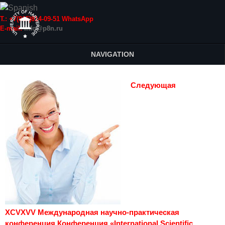
Т.: +7(915)814-09-51 WhatsApp
E-mail:
info@p8n.ru
NAVIGATION
Следующая
XCVXVV Международная научно-практическая
конференция Конференция «International Scientific