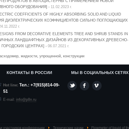
ФТЕПРОДУКТОВ В АВТОЦИСТЕРНЫ С ПРИМЕНЕНИЕМ НОВОЙ
ИВНОГО ОБОРУДОВАНИЯ] -
11.02.2023 г.
CTRIC COEFFICIENTS OF HIGHLY ABSORBING SOLID AND LIQUID
НИЯ ДИЭЛЕКТРИЧЕСКИХ КОЭФФИЦИЕНТОВ СИЛЬНО ПОГЛОЩАЮЩИХ
24.11.2022 г.
ESIGNS FROM DECORATIVE ELEMENTS TREE AND SHRUB STANDS IN
ЛИЧНЫХ ЛАНДШАФТНЫХ ДИЗАЙНОВ ИЗ ДЕКОРАТИВНЫХ ДРЕВЕСНО-
ГОРОДСКИХ ЦЕНТРАХ] -
06.07.2021 г.
асходомер
,
жидкости
,
упрощенной
,
конструкции
КОНТАКТЫ В РОССИИ
МЫ В СОЦИАЛЬНЫХ СЕТЯХ
Тел.: +7(915)814-09-
Hot line:
51
E-mail:
info@p8n.ru
и участников конференции
Технические науки
Flowmeter of liquid of th