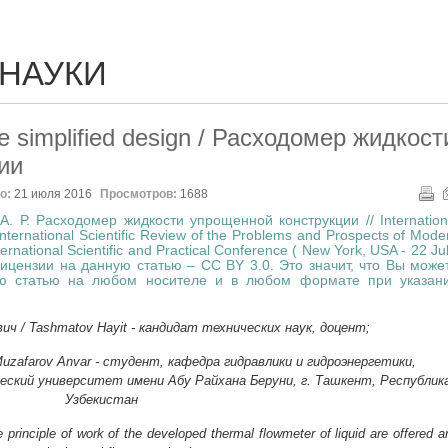
 НАУКИ
the simplified design / Расходомер жидкост
ии
о:
21 июля 2016
Просмотров:
1688
. Р. Расходомер жидкости упрощенной конструкции // Internation
International Scientific Review of the Problems and Prospects of Mode
ernational Scientific and Practical Conference ( New York, USA - 22 Jul
лицензии на данную статью – CC BY 3.0. Это значит, что Вы може
ую статью на любом носителе и в любом формате при указан
 / Tashmatov Hayit - кандидат технических наук, доцент;
zafarov Anvar - студент, кафедра гидравлики и гидроэнергетики,
ский университет имени Абу Райхана Беруни, г. Ташкент, Республик
Узбекистан
he principle of work of the developed thermal flowmeter of liquid are offered a