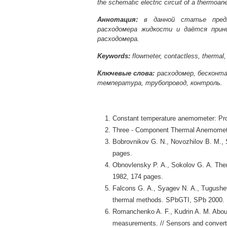
the schematic electric circuit of a thermoa
Аннотация:
в данной статье предл
расходомера жидкости и даётся прин
расходомера.
Keywords:
flowmeter, contactless, thermal, 
Ключевые слова:
расходомер, бесконта
температура, трубопровод, контроль.
Constant temperature anemometer: Pro
Three - Component Thermal Anemometr
Bobrovnikov G. N., Novozhilov B. M.,
pages.
Obnovlensky P. A., Sokolov G. A. The
1982, 174 pages.
Falcons G. A., Syagev N. A., Tugushe
thermal methods. SPbGТI, SPb 2000.
Romanchenko A. F., Kudrin A. M. Abou
measurements. // Sensors and convert