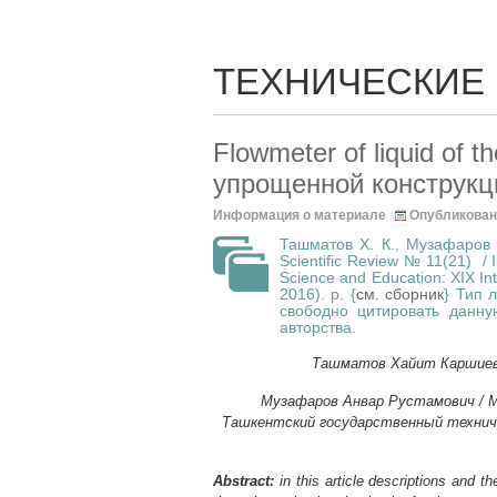
ТЕХНИЧЕСКИЕ
Flowmeter of liquid of 
упрощенной конструкц
Информация о материале
Опубликован
Ташматов Х. К., Музафаров А
Scientific Review № 11(21) / 
Science and Education: XIX Int
2016). p. {
см. сборник
} Тип 
свободно цитировать данн
авторства.
Ташматов Хайит Каршиевич
Музафаров Анвар Рустамович / Mu
Ташкентский государственный техниче
Abstract:
in this article descriptions and t