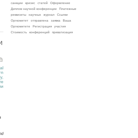
санкции
кризис
статей
Оформление
Диплом научной конференции
Платежные
реквизиты
научных
журнал
Ссылки
Оргкомитет
отправлена
заявка
Ваша
Оргкомитете
Регистрация
участия
Стоимость
конференций
приватизация
и
al
rn
y,
те
ии
а
nd