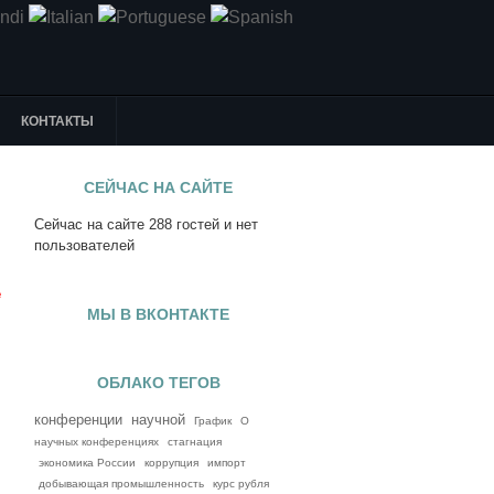
КОНТАКТЫ
СЕЙЧАС НА САЙТЕ
Сейчас на сайте 288 гостей и нет
я
пользователей
е
МЫ В ВКОНТАКТЕ
ОБЛАКО ТЕГОВ
конференции
научной
График
О
научных конференциях
стагнация
экономика России
коррупция
импорт
добывающая промышленность
курс рубля