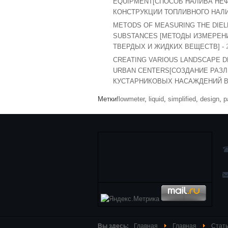
EQUIPMENT[СПОСОБ НАЛИВА НЕ
КОНСТРУКЦИИ ТОПЛИВНОГО НАЛ
METODS OF MEASURING THE DIELE
SUBSTANCES [МЕТОДЫ ИЗМЕРЕ
ТВЕРДЫХ И ЖИДКИХ ВЕЩЕСТВ] -
CREATING VARIOUS LANDSCAPE D
URBAN CENTERS[СОЗДАНИЕ РАЗ
КУСТАРНИКОВЫХ НАСАЖДЕНИЙ В 
Метки
flowmeter
,
liquid
,
simplified
,
design
,
р
Вы здесь:
Главная
Главная
Стать