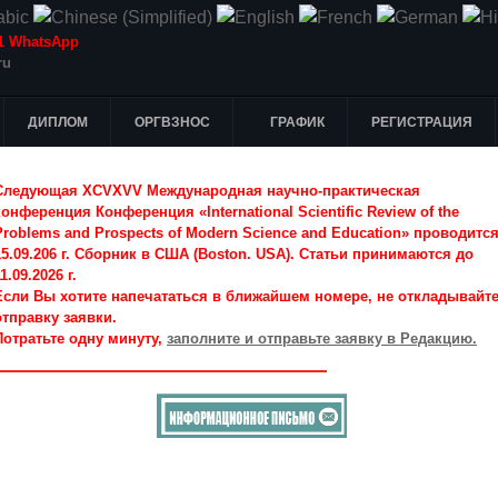
-51 WhatsApp
ru
ДИПЛОМ
ОРГВЗНОС
ГРАФИК
РЕГИСТРАЦИЯ
Следующая XCVXVV Международная научно-практическая
конференция Конференция «International Scientific Review of the
Problems and Prospects of Modern Science and Education» проводитс
15.09.206 г. Сборник в США (Boston. USA). Статьи принимаются до
1.09.2026 г.
Если Вы хотите напечататься в ближайшем номере, не откладывайт
отправку заявки.
Потратьте одну минуту,
заполните и отправьте заявку в Редакцию.