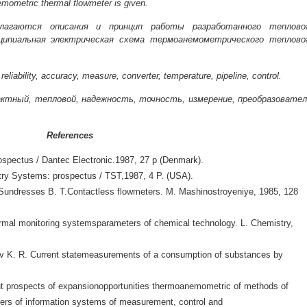
nemometric thermal flowmeter is given.
агаются описания и принцип работы разработанного теплово
ципиальная электрическая схема термоанемометрического теплово
reliability, accuracy, measure, converter, temperature, pipeline, control.
ктный, тепловой, надежность, точность, измерение, преобразовател
References
spectus / Dantec Electronic.1987, 27 p (Denmark).
y Systems: prospectus / TST,1987, 4 P. (USA).
 Sundresses B. T.Contactless flowmeters. M. Mashinostroyeniye, 1985, 128
rmal monitoring systemsparameters of chemical technology. L. Chemistry,
v K. R. Current statemeasurements of a consumption of substances by
t prospects of expansionopportunities thermoanemometric of methods of
ers of information systems of measurement, control and