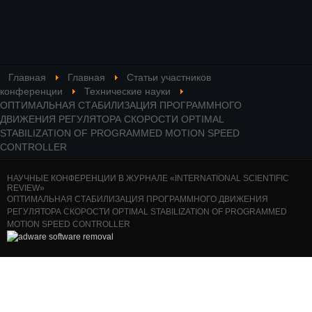
Главная
Главная
Статьи участников
конференции
Технические науки
ОПТИМАЛЬНАЯ СТАБИЛИЗАЦИЯ ПРОГРАММНОГО
ДВИЖЕНИЯ РЕГУЛЯТОРА СКОРОСТИ OPTIMAL
STABILIZATION OF PROGRAMMED MOTION SPEED
CONTROLLER
НАУЧНЫЕ КОНФЕРЕНЦИИ В ЖУРНАЛЕ «INTERNATIONAL SCIENTIFIC
REVIEW»
ОПТИМАЛЬНАЯ СТАБИЛИЗАЦИЯ ПРОГРАММНОГО ДВИЖЕНИЯ
РЕГУЛЯТОРА СКОРОСТИ OPTIMAL STABILIZATION OF PROGRAMMED
MOTION SPEED CONTROLLER