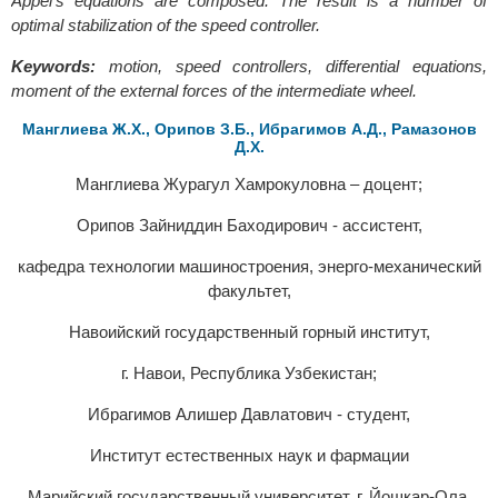
Appel's equations are composed. The result is a number of
optimal stabilization of the speed controller.
Keywords:
motion, speed controllers, differential equations,
moment of the external forces of the intermediate wheel.
Манглиева Ж.Х., Орипов З.Б., Ибрагимов А.Д., Рамазонов
Д.Х.
Манглиева Журагул Хамрокуловна – доцент;
Орипов Зайниддин Баходирович - ассистент,
кафедра технологии машиностроения, энерго-механический
факультет,
Навоийский государственный горный институт,
г. Навои, Республика Узбекистан;
Ибрагимов Алишер Давлатович - студент,
Институт естественных наук и фармации
Марийский государственный университет, г. Йошкар-Ола,