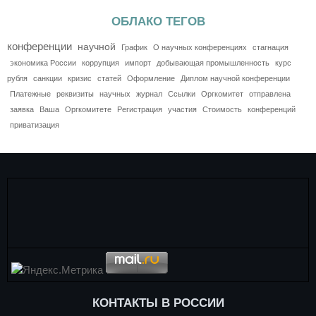
ОБЛАКО ТЕГОВ
конференции
научной
График
О научных конференциях
стагнация
экономика России
коррупция
импорт
добывающая промышленность
курс
рубля
санкции
кризис
статей
Оформление
Диплом научной конференции
Платежные
реквизиты
научных
журнал
Ссылки
Оргкомитет
отправлена
заявка
Ваша
Оргкомитете
Регистрация
участия
Стоимость
конференций
приватизация
КОНТАКТЫ В РОССИИ