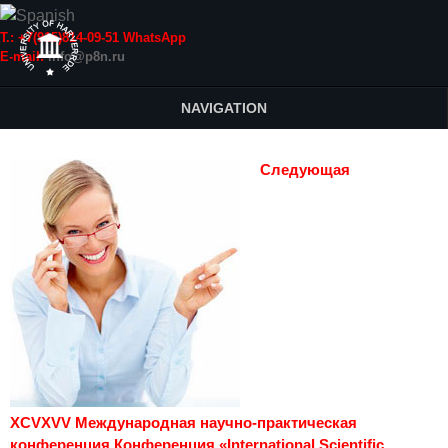
Т.: +7(915)814-09-51 WhatsApp
E-mail:
info@p8n.ru
NAVIGATION
Следующая
XCVXVV Международная научно-практическая
конференция Конференция «International Scientific