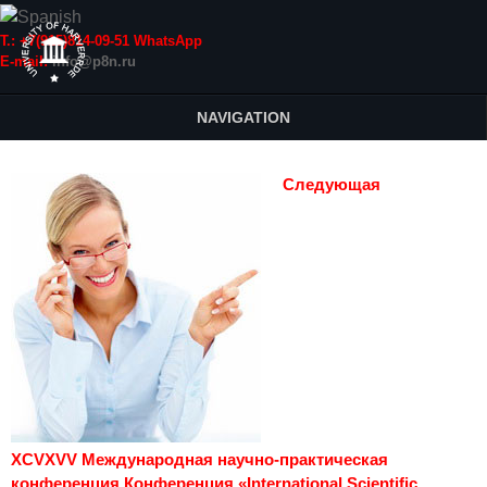
Т.: +7(915)814-09-51 WhatsApp
E-mail:
info@p8n.ru
NAVIGATION
Следующая
XCVXVV Международная научно-практическая
конференция Конференция «International Scientific