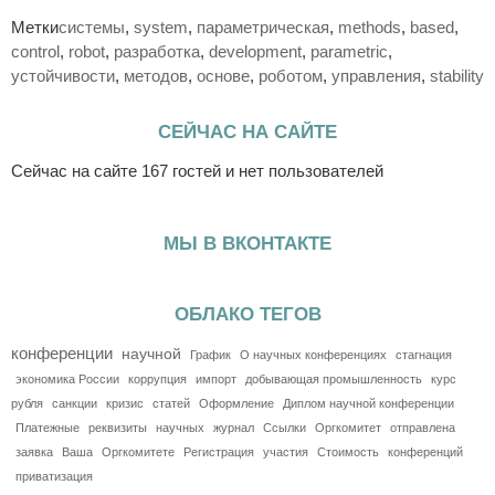
Метки
системы
,
system
,
параметрическая
,
methods
,
based
,
control
,
robot
,
разработка
,
development
,
parametric
,
устойчивости
,
методов
,
основе
,
роботом
,
управления
,
stability
СЕЙЧАС НА САЙТЕ
Сейчас на сайте 167 гостей и нет пользователей
МЫ В ВКОНТАКТЕ
ОБЛАКО ТЕГОВ
конференции
научной
График
О научных конференциях
стагнация
экономика России
коррупция
импорт
добывающая промышленность
курс
рубля
санкции
кризис
статей
Оформление
Диплом научной конференции
Платежные
реквизиты
научных
журнал
Ссылки
Оргкомитет
отправлена
заявка
Ваша
Оргкомитете
Регистрация
участия
Стоимость
конференций
приватизация