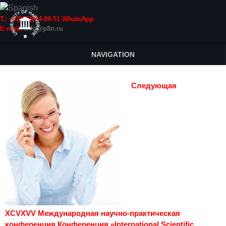
Т.: +7(915)814-09-51 WhatsApp
E-mail:
info@p8n.ru
NAVIGATION
Следующая
XCVXVV Международная научно-практическая
конференция Конференция «International Scientific