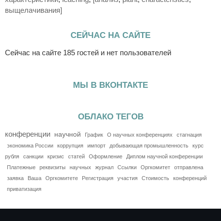
выщелачивания]
СЕЙЧАС НА САЙТЕ
Сейчас на сайте 185 гостей и нет пользователей
МЫ В ВКОНТАКТЕ
ОБЛАКО ТЕГОВ
конференции
научной
График
О научных конференциях
стагнация
экономика России
коррупция
импорт
добывающая промышленность
курс
рубля
санкции
кризис
статей
Оформление
Диплом научной конференции
Платежные
реквизиты
научных
журнал
Ссылки
Оргкомитет
отправлена
заявка
Ваша
Оргкомитете
Регистрация
участия
Стоимость
конференций
приватизация