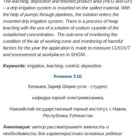
The leaching, deposition and finished product area (HEU and GP)
– a drip irrigation system is mounted on the spilled material. With
the help of pumps through pipelines, the solution enters the
mounted drip irrigation system. There is a process of heap
leaching with the use of a solution of sodium cyanide of the
established concentration. The outcome of monitoring the
condition of the air of working zone and monitoring of harmful
factors for the year the application is made to measure CLKOUT
and environment at workplaces in SHGM.
Keywords:
irrigation, leaching, control, deposition.
Кенжаев З.Ш.
Кенжаев Зариф Ширин угли - студент,
кафедра горной электромеханики,
Навоийский государственный горный институт, г. Навои,
Республика Узбекистан
Аннотация:
автор рассматривает важность и
необходимость для характеристики основных рабочих