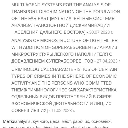
MULTI-AGENT SYSTEMS FOR THE ANALYSIS OF
TRANSPORT DISCRIMINATION OF THE POPULATION
OF THE FAR EAST [МУЛЬТИАГЕНТНЫЕ СИСТЕМЫ
АНАЛИЗА ТРАНСПОРТНОЙ ДИСКРИМИНАЦИИ
НАСЕЛЕНИЯ ДАЛЬНЕГО ВОСТОКА] -
30.07.2023 г.
ANALYSIS OF MICROSTRUCTURE OF LIGHT FILLER
WITH ADDITION OF SUPERABSORBENTS / АНАЛИЗ
МИКРОСТРУКТУРЫ ЛЕГКОГО НАПОЛНИТЕЛЯ С
ДОБАВЛЕНИЕМ СУПЕРАБСОРБЕНТОВ -
27.04.2023 г.
CRIMINOLOGICAL CHARACTERISTICS OF CERTAIN
TYPES OF CRIMES IN THE SPHERE OF ECONOMIC
ACTIVITY AND THE PERSONS WHO COMMITTED
THEM[КРИМИНОЛОГИЧЕСКАЯ ХАРАКТЕРИСТИКА
ОТДЕЛЬНЫХ ВИДОВ ПРЕСТУПЛЕНИЙ В СФЕРЕ
ЭКОНОМИЧЕСКОЙ ДЕЯТЕЛЬНОСТИ И ЛИЦ, ИХ
СОВЕРШИВШИХ] -
11.02.2023 г.
Метки
analysis
,
кучного
,
цеха
,
мест
,
рабочих
,
основных
,
характеристики
,
leaching
,
[анализ
,
plant
,
characteristics
,