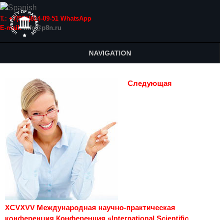
Т.: +7(915)814-09-51 WhatsApp
E-mail:
info@p8n.ru
NAVIGATION
Следующая
XCVXVV Международная научно-практическая
конференция Конференция «International Scientific