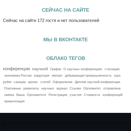
СЕЙЧАС НА САЙТЕ
Сейчас на сайте 172 гостя и нет пользователей
МЫ В ВКОНТАКТЕ
ОБЛАКО ТЕГОВ
конференции
научной
График
О научных конференциях
стагнация
экономика России
коррупция
импорт
добывающая промышленность
курс
рубля
санкции
кризис
статей
Оформление
Диплом научной конференции
Платежные
реквизиты
научных
журнал
Ссылки
Оргкомитет
отправлена
заявка
Ваша
Оргкомитете
Регистрация
участия
Стоимость
конференций
приватизация