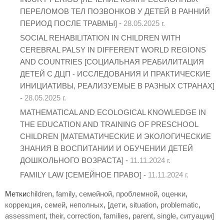
ПЕРЕЛОМОВ ТЕЛ ПОЗВОНКОВ У ДЕТЕЙ В РАННИЙ
ПЕРИОД ПОСЛЕ ТРАВМЫ] -
28.05.2025 г.
SOCIAL REHABILITATION IN CHILDREN WITH
CEREBRAL PALSY IN DIFFERENT WORLD REGIONS
AND COUNTRIES [СОЦИАЛЬНАЯ РЕАБИЛИТАЦИЯ
ДЕТЕЙ С ДЦП - ИССЛЕДОВАНИЯ И ПРАКТИЧЕСКИЕ
ИНИЦИАТИВЫ, РЕАЛИЗУЕМЫЕ В РАЗНЫХ СТРАНАХ]
-
28.05.2025 г.
MATHEMATICAL AND ECOLOGICAL KNOWLEDGE IN
THE EDUCATION AND TRAINING OF PRESCHOOL
CHILDREN [МАТЕМАТИЧЕСКИЕ И ЭКОЛОГИЧЕСКИЕ
ЗНАНИЯ В ВОСПИТАНИИ И ОБУЧЕНИИ ДЕТЕЙ
ДОШКОЛЬНОГО ВОЗРАСТА] -
11.11.2024 г.
FAMILY LAW [СЕМЕЙНОЕ ПРАВО] -
11.11.2024 г.
Метки
children
,
family
,
семейной
,
проблемной
,
оценки
,
коррекция
,
семей
,
неполных
,
[дети
,
situation
,
problematic
,
assessment
,
their
,
correction
,
families
,
parent
,
single
,
ситуации]