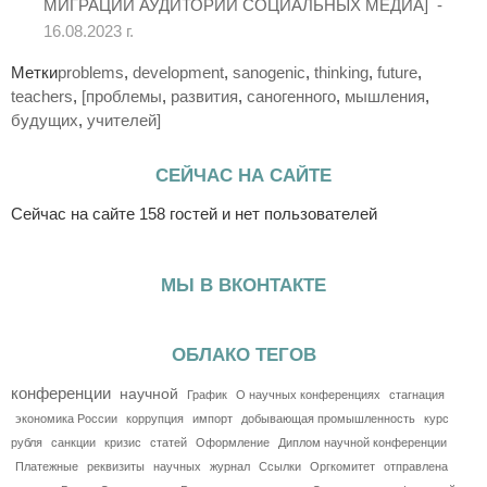
МИГРАЦИИ АУДИТОРИИ СОЦИАЛЬНЫХ МЕДИА] -
16.08.2023 г.
Метки
problems
,
development
,
sanogenic
,
thinking
,
future
,
teachers
,
[проблемы
,
развития
,
саногенного
,
мышления
,
будущих
,
учителей]
СЕЙЧАС НА САЙТЕ
Сейчас на сайте 158 гостей и нет пользователей
МЫ В ВКОНТАКТЕ
ОБЛАКО ТЕГОВ
конференции
научной
График
О научных конференциях
стагнация
экономика России
коррупция
импорт
добывающая промышленность
курс
рубля
санкции
кризис
статей
Оформление
Диплом научной конференции
Платежные
реквизиты
научных
журнал
Ссылки
Оргкомитет
отправлена