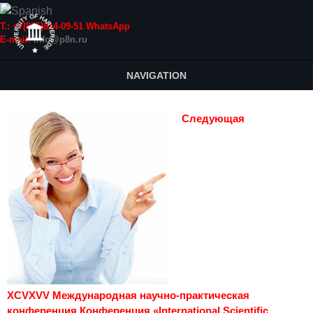
Т.: +7(915)814-09-51 WhatsApp
E-mail:
info@p8n.ru
NAVIGATION
Следующая
XCVXVV Международная научно-практическая
конференция Конференция «International Scientific