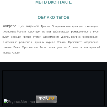
МЫ В ВКОНТАКТЕ
ОБЛАКО ТЕГОВ
конференции
научной
График
О научных конференциях
стагнация
экономика России
коррупция
импорт
добывающая промышленность
курс
рубля
санкции
кризис
статей
Оформление
Диплом научной конференции
Платежные
реквизиты
научных
журнал
Ссылки
Оргкомитет
отправлена
заявка
Ваша
Оргкомитете
Регистрация
участия
Стоимость
конференций
приватизация