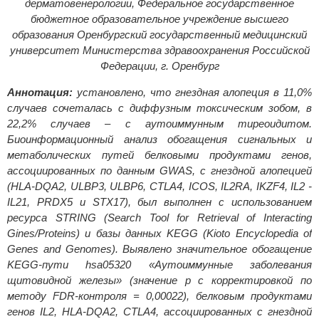
дерматовенерологии, Федеральное государственное
бюджетное образовательное учреждение высшего
образования Оренбургский государственный медицинский
университет Министерства здравоохранения Российской
Федерации, г. Оренбург
Аннотация:
установлено, что гнездная алопеция в 11,0%
случаев сочеталась с диффузным токсическим зобом, в
22,2% случаев – с аутоиммунным тиреоидитом.
Биоинформационный анализ обогащения сигнальных и
метаболических путей белковыми продуктами генов,
ассоциированных по данным GWAS, с гнездной алопецией
(HLA-DQA2, ULBP3, ULBP6, CTLA4, ICOS, IL2RA, IKZF4, IL2 -
IL21, PRDX5 и STX17), был выполнен с использованием
ресурса STRING (Search Tool for Retrieval of Interacting
Gines/Proteins) и базы данных KEGG (Kioto Encyclopedia of
Genes and Genomes). Выявлено значительное обогащение
KEGG-пути hsa05320 «Аутоиммунные заболевания
щитовидной железы» (значение р с корректировкой по
методу FDR-контроля = 0,00022), белковым продуктами
генов IL2, HLA-DQA2, CTLA4, ассоциированных с гнездной