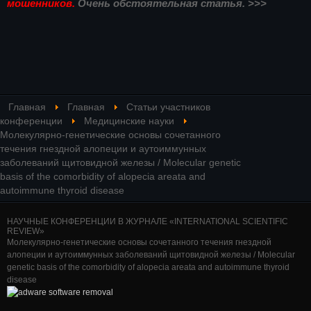
мошенников.
Очень обстоятельная статья. >>>
Главная
Главная
Статьи участников
конференции
Медицинские науки
Молекулярно-генетические основы сочетанного
течения гнездной алопеции и аутоиммунных
заболеваний щитовидной железы / Molecular genetic
basis of the comorbidity of alopecia areata and
autoimmune thyroid disease
НАУЧНЫЕ КОНФЕРЕНЦИИ В ЖУРНАЛЕ «INTERNATIONAL SCIENTIFIC
REVIEW»
Молекулярно-генетические основы сочетанного течения гнездной
алопеции и аутоиммунных заболеваний щитовидной железы / Molecular
genetic basis of the comorbidity of alopecia areata and autoimmune thyroid
disease