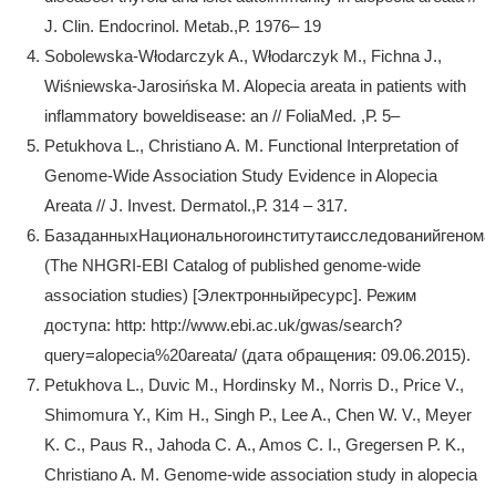
J. Clin. Endocrinol. Metab.,Р. 1976– 19
Sobolewska-Włodarczyk A., Włodarczyk M., Fichna J.,
Wiśniewska-Jarosińska M. Alopecia areata in patients with
inflammatory boweldisease: an // FoliaMed. ,Р. 5–
Petukhova L., Christiano A. M. Functional Interpretation of
Genome-Wide Association Study Evidence in Alopecia
Areata // J. Invest. Dermatol.,Р. 314 – 317.
БазаданныхНациональногоинститутаисследованийгенома
(The NHGRI-EBI Catalog of published genome-wide
association studies) [Электронныйресурс]. Режим
доступа: http: http://www.ebi.ac.uk/gwas/search?
query=alopecia%20areata/ (дата обращения: 09.06.2015).
Petukhova L., Duvic M., Hordinsky M., Norris D., Price V.,
Shimomura Y., Kim H., Singh P., Lee A., Chen W. V., Meyer
K. C., Paus R., Jahoda C. A., Amos C. I., Gregersen P. K.,
Christiano A. M. Genome-wide association study in alopecia