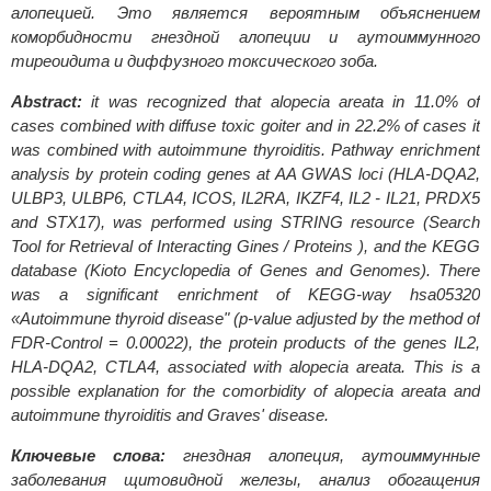
алопецией. Это является вероятным объяснением
коморбидности гнездной алопеции и аутоиммунного
тиреоидита и диффузного токсического зоба.
Abstract:
it was recognized that alopecia areata in 11.0% of
cases combined with diffuse toxic goiter and in 22.2% of cases it
was combined with autoimmune thyroiditis. Pathway enrichment
analysis by protein coding genes at AA GWAS loci (HLA-DQA2,
ULBP3, ULBP6, CTLA4, ICOS, IL2RA, IKZF4, IL2 - IL21, PRDX5
and STX17), was performed using STRING resource (Search
Tool for Retrieval of Interacting Gines / Proteins ), and the KEGG
database (Kioto Encyclopedia of Genes and Genomes). There
was a significant enrichment of KEGG-way hsa05320
«Autoimmune thyroid disease" (p-value adjusted by the method of
FDR-Control = 0.00022), the protein products of the genes IL2,
HLA-DQA2, CTLA4, associated with alopecia areata. This is a
possible explanation for the comorbidity of alopecia areata and
autoimmune thyroiditis and Graves' disease.
Ключевые слова:
гнездная алопеция, аутоиммунные
заболевания щитовидной железы, анализ обогащения