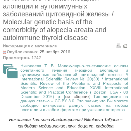
алопеции и аутоиммунных
заболеваний щитовидной железы /
Molecular genetic basis of the
comorbidity of alopecia areata and
autoimmune thyroid disease
Информация о материале
Опубликовано:
25 ноября 2016
Просмотров:
1742
Николаева Т. В. Молекулярно-генетические основы
сочетанного течения гнездной алопеции и
аутоиммунных заболеваний щитовидной железы //
International Scientific Review № 20(30) / International
Scientific Review of the Problems and Prospects of
Modern Science and Education: XXVIII International
Scientific and Practical Conference ( Boston, USA - 08
December, 2016). p. {
см. сборник
} Тип лицензии на
данную статью – CC BY 3.0. Это значит, что Вы можете
свободно цитировать данную статью на любом
носителе и в любом формате при указании авторства.
Николаева Татьяна Владимировна / Nikolaeva Tat'jana –
кандидат медицинских наук, доцент, кафедра