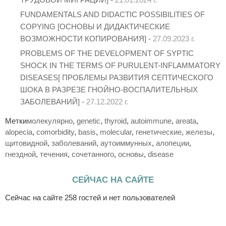
FUNDAMENTALS AND DIDACTIC POSSIBILITIES OF
COPYING [ОСНОВЫ И ДИДАКТИЧЕСКИЕ
ВОЗМОЖНОСТИ КОПИРОВАНИЯ] -
27.09.2023 г.
PROBLEMS OF THE DEVELOPMENT OF SYPTIC
SHOCK IN THE TERMS OF PURULENT-INFLAMMATORY
DISEASES[ ПРОБЛЕМЫ РАЗВИТИЯ СЕПТИЧЕСКОГО
ШОКА В РАЗРЕЗЕ ГНОЙНО-ВОСПАЛИТЕЛЬНЫХ
ЗАБОЛЕВАНИЙ] -
27.12.2022 г.
Метки
молекулярно
,
genetic
,
thyroid
,
autoimmune
,
areata
,
alopecia
,
comorbidity
,
basis
,
molecular
,
генетические
,
железы
,
щитовидной
,
заболеваний
,
аутоиммунных
,
алопеции
,
гнездной
,
течения
,
сочетанного
,
основы
,
disease
СЕЙЧАС НА САЙТЕ
Сейчас на сайте 258 гостей и нет пользователей