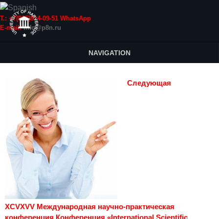
Т.: +7(915)814-09-51 WhatsApp
E-mail:
info@p8n.ru
NAVIGATION
Следующая
XCVXVV Международная научно-практическая
конференция Конференция «International Scientific