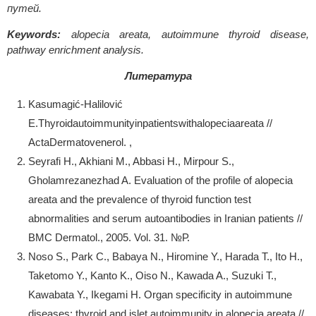
путей.
Keywords:
аlopecia areata, аutoimmune thyroid disease,
pathway enrichment analysis.
Литература
Kasumagić-Halilović
E.Thyroidautoimmunityinpatientswithalopeciaareata //
ActaDermatovenerol. ,
Seyrafi H., Akhiani M., Abbasi H., Mirpour S.,
Gholamrezanezhad A. Evaluation of the profile of alopecia
areata and the prevalence of thyroid function test
abnormalities and serum autoantibodies in Iranian patients //
BMC Dermatol., 2005. Vol. 31. №Р.
Noso S., Park C., Babaya N., Hiromine Y., Harada T., Ito H.,
Taketomo Y., Kanto K., Oiso N., Kawada A., Suzuki T.,
Kawabata Y., Ikegami H. Organ specificity in autoimmune
diseases: thyroid and islet autoimmunity in alopecia areata //