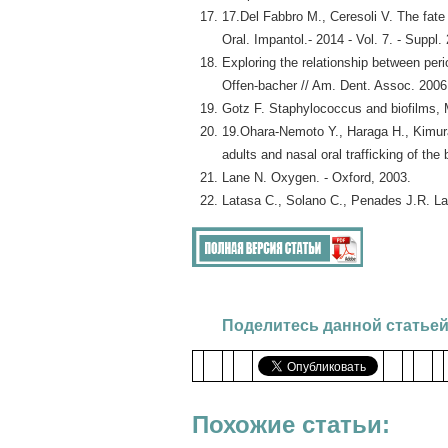
17.Del Fabbro M., Ceresoli V. The fate 
Oral. Impantol.- 2014 - Vol. 7. - Suppl. 
Exploring the relationship between per
Offen-bacher // Am. Dent. Assoc. 2006.
Gotz F. Staphylococcus and biofilms, M
19.Ohara-Nemoto Y., Haraga H., Kimura
adults and nasal oral trafficking of the
Lane N. Oxygen. - Oxford, 2003.
Latasa C., Solano C., Penades J.R. Las
Поделитесь данной статьей
Похожие статьи: