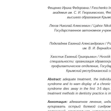
Фещенко Ирина Федоровна / Feschenko I
академия им. С. И. Георгиевского, 
высшего образования Крымс
Ляхов Николай Алексеевич / Ljahov Nik
Государственное автономное учреж
Подкладнев Евгений Александрович / P
им. В. И. Вернадс
Хвостик Евгений Григорьевич / Hvosti
специальности: организация здравоохр
профилактическое отделение, Госуда
Крымский республиканский 
Abstract:
adequate treatment, the individua
syndrome and to warn display of a chronic
syndrome dies away in the first 3-5 days. I
treatment methods in dentistry practice is i
Аннотация:
адекватное лечение, инди
купировать острый болевой синдром 