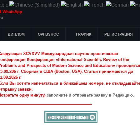
-51 WhatsApp
ru
ДИПЛОМ
ОРГВЗНОС
ГРАФИК
РЕГИСТРАЦИЯ
Следующая XCVXVV Международная научно-практическая
конференция Конференция «International Scientific Review of the
Problems and Prospects of Modern Science and Education» проводитс
15.09.206 г. Сборник в США (Boston. USA). Статьи принимаются до
1.09.2026 г.
Если Вы хотите напечататься в ближайшем номере, не откладывайт
отправку заявки.
Потратьте одну минуту,
заполните и отправьте заявку в Редакцию.