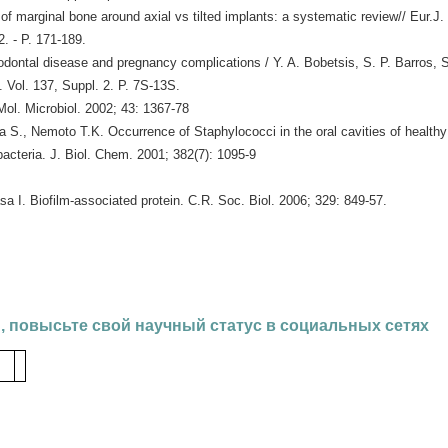
of marginal bone around axial vs tilted implants: a systematic review// Eur.J.
2. - P. 171-189.
iodontal disease and pregnancy complications / Y. A. Bobetsis, S. P. Barros, 
 Vol. 137, Suppl. 2. P. 7S-13S.
ol. Microbiol. 2002; 43: 1367-78
 S., Nemoto T.K. Occurrence of Staphylococci in the oral cavities of healthy
 bacteria. J. Biol. Chem. 2001; 382(7): 1095-9
a I. Biofilm-associated protein. C.R. Soc. Biol. 2006; 329: 849-57.
, повысьте свой научный статус в социальных сетях