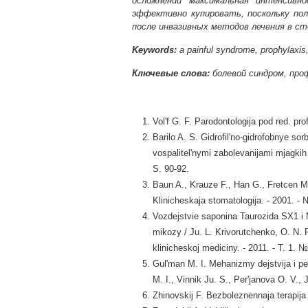
осложнений максимальная интенсивн
эффективно купировать, поскольку пол
после инвазивных методов лечения в с
Keywords:
a painful syndrome, prophylaxis,
Ключевые слова:
болевой синдром, про
Vol'f G. F. Parodontologija pod red. pr
Barilo A. S. Gidrofil'no-gidrofobnye so
vospalitel'nymi zabolevanijami mjagkih 
S. 90-92.
Baun A., Krauze F., Han G., Fretcen M.
Klinicheskaja stomatologija. - 2001. - 
Vozdejstvie saponina Taurozida SX1 i 
mikozy / Ju. L. Krivorutchenko, O. N. P
klinicheskoj mediciny. - 2011. - T. 1. №
Gul'man M. I. Mehanizmy dejstvija i pe
M. I., Vinnik Ju. S., Per'janova O. V., 
Zhinovskij F. Bezboleznennaja terapija 