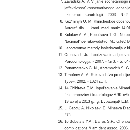
Zavadskij A. V. Vlijanie sochetannogo 
jeffektivnost' konservativnogo lechenij
fizioterapii i kurortologii. - 2003. - № 2.
Kuz'minyh O. M. Klinicheskoe obosnova
Avtoref. dis. ... kand. med. nauk: 14.0
Kulakov A. A., Robutsova T. G., Nerobee
Nacional'noe rukovodstvo. M.: GJeOTA
Laboratornye metody issledovanija v kl
Orehova L. Ju. Ispol'zovanie adgezivno
Parodontologija. - 2007. - № 3. - S. 64
Ponamorenko G. N., Abramovich S. G. 
Timofeev A. A. Rukovodstvo po cheljust
Type», 2002. - 1024 s.: il.
14.Chibireva E.M. Ispol'zovanie Miramist
fizioterapevtov i kurortologov ARK «Aktu
19 aprelja 2013 g., g. Evpatorija)/ E.M. 
L. Cepov, A. Nikolaev, E. Miheeva Diag
272s.
16.Bobetsis Y.A., Barros S.P., Offenba
complications // am dent assoc. 2006. 