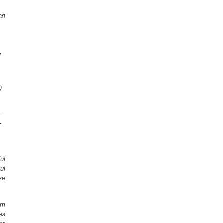
ая
,
)
о
-
ul
ul
ve
ят
ез