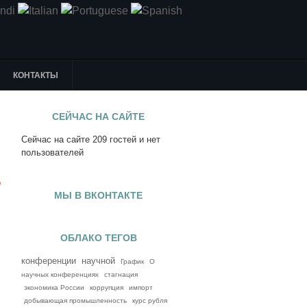
КОНТАКТЫ
СЕЙЧАС НА САЙТЕ
Сейчас на сайте 209 гостей и нет
я
пользователей
е
МЫ В ВКОНТАКТЕ
ОБЛАКО ТЕГОВ
конференции
научной
График
О
научных конференциях
стагнация
экономика России
коррупция
импорт
добывающая промышленность
курс рубля