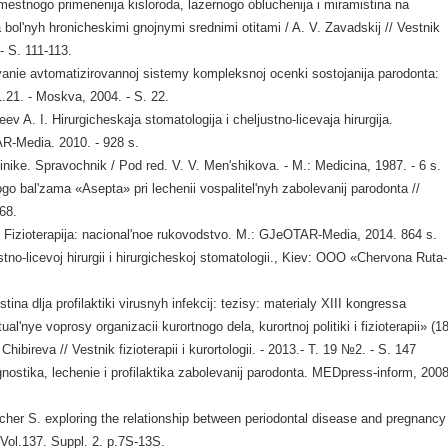
mestnogo primenenija kisloroda, lazernogo obluchenija i miramistina na
a bol'nyh hronicheskimi gnojnymi srednimi otitami / A. V. Zavadskij // Vestnik
 - S. 111-113.
nie avtomatizirovannoj sistemy kompleksnoj ocenki sostojanija parodonta:
1.21. - Moskva, 2004. - S. 22.
v A. I. Hirurgicheskaja stomatologija i cheljustno-licevaja hirurgija.
R-Media. 2010. - 928 s.
inike. Spravochnik / Pod red. V. V. Men'shikova. - M.: Medicina, 1987. - 6 s.
go bal'zama «Asepta» pri lechenii vospalitel'nyh zabolevanij parodonta //
-68.
Fizioterapija: nacional'noe rukovodstvo. M.: GJeOTAR-Media, 2014. 864 s.
no-licevoj hirurgii i hirurgicheskoj stomatologii., Kiev: OOO «Chervona Ruta-
ina dlja profilaktiki virusnyh infekcij: tezisy: materialy XIII kongressa
al'nye voprosy organizacii kurortnogo dela, kurortnoj politiki i fizioterapii» (18
Chibireva // Vestnik fizioterapii i kurortologii. - 2013.- T. 19 №2. - S. 147
nostika, lechenie i profilaktika zabolevanij parodonta. MEDpress-inform, 2008
cher S. exploring the relationship between periodontal disease and pregnancy
Vol.137. Suppl. 2. p.7S-13S.