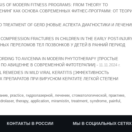
ASIS OF MODERN FITNESS PROGRAMS: FROM THEORY TO
ЕНИНГ КАК ОСНОВА СОВРЕМЕННЫХ ФИТНЕС-ПРОГРАММ: ОТ ТЕОР
ND TREATMENT OF GERD [НОВЫЕ АСПЕКТА ДИАГНОСТИКИ И ЛЕЧЕНИ
COMPRESSION FRACTURES IN CHILDREN IN THE EARLY POST-INJUR
НЫХ ПЕРЕЛОМОВ ТЕЛ ПОЗВОНКОВ У ДЕТЕЙ В РАННИЙ ПЕРИОД
CORDING TO AVICENNA IN MODERN PHYTOTHERAPY [ПРОСТЫЕ
 ПО АВИЦЕННЕ В СОВРЕМЕННОЙ ФИТОТЕРАПИИ] -
11.11.2024 г.
L REMEDIES IN MILD VIRAL KERATITIS [ЭФФЕКТИВНОСТЬ
 ПРЕПАРАТОВ ПРИ ВИРУСНОМ КЕРАТИТЕ ЛЕГКОЙ СТЕПЕНИ
ание
,
practice
,
гидролазерной
,
лечении
,
стоматологической
,
практике
,
drolaser
,
therapy
,
application
,
miramistin
,
treatment
,
syndrome
,
painful
,
КОНТАКТЫ В РОССИИ
МЫ В СОЦИАЛЬНЫХ СЕТЯХ