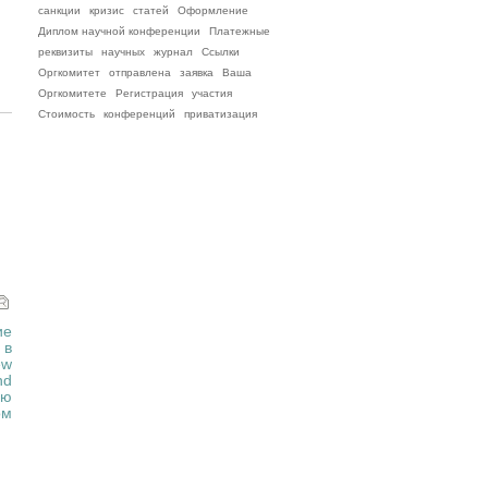
санкции
кризис
статей
Оформление
Диплом научной конференции
Платежные
реквизиты
научных
журнал
Ссылки
Оргкомитет
отправлена
заявка
Ваша
Оргкомитете
Регистрация
участия
Стоимость
конференций
приватизация
ие
 в
ew
nd
ую
ом