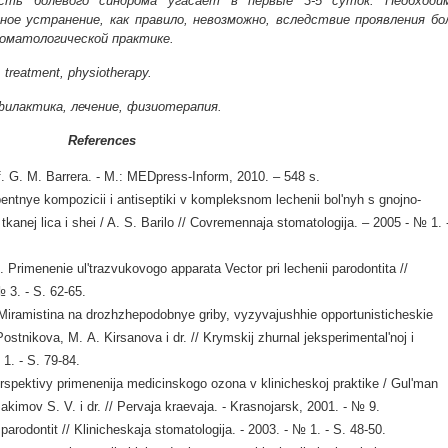
ость болевого синдрома угасает в первые 3-5 суток. Необходи
ное устранение, как правило, невозможно, вследствие проявления бо
томатологической практике.
 treatment, physiotherapy.
филактика, лечение, физиотерапия.
References
of. G. M. Barrera. - M.: MEDpress-Inform, 2010. – 548 s.
rbentnye kompozicii i antiseptiki v kompleksnom lechenii bol'nyh s gnojno-
tkanej lica i shei / A. S. Barilo // Covremennaja stomatologija. – 2005 - № 1. 
 Primenenie ul'trazvukovogo apparata Vector pri lechenii parodontita //
№ 3. - S. 62-65.
Miramistina na drozhzhepodobnye griby, vyzyvajushhie opportunisticheskie
ostnikova, M. A. Kirsanova i dr. // Krymskij zhurnal jeksperimental'noj i
 1. - S. 79-84.
rspektivy primenenija medicinskogo ozona v klinicheskoj praktike / Gul'man
Jakimov S. V. i dr. // Pervaja kraevaja. - Krasnojarsk, 2001. - № 9.
parodontit // Klinicheskaja stomatologija. - 2003. - № 1. - S. 48-50.