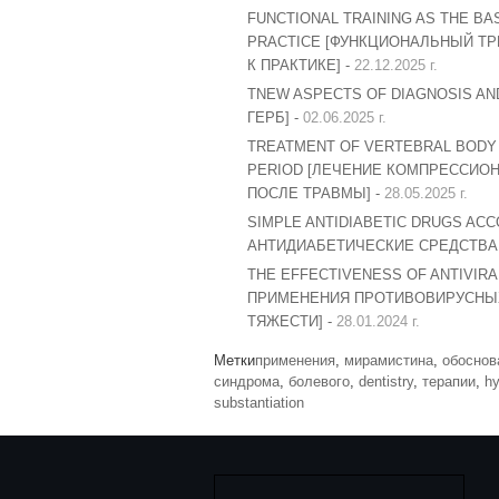
FUNCTIONAL TRAINING AS THE B
PRACTICE [ФУНКЦИОНАЛЬНЫЙ ТР
К ПРАКТИКЕ] -
22.12.2025 г.
TNEW ASPECTS OF DIAGNOSIS A
ГЕРБ] -
02.06.2025 г.
TREATMENT OF VERTEBRAL BODY 
PERIOD [ЛЕЧЕНИЕ КОМПРЕССИОН
ПОСЛЕ ТРАВМЫ] -
28.05.2025 г.
SIMPLE ANTIDIABETIC DRUGS AC
АНТИДИАБЕТИЧЕСКИЕ СРЕДСТВА
THE EFFECTIVENESS OF ANTIVIRA
ПРИМЕНЕНИЯ ПРОТИВОВИРУСНЫХ
ТЯЖЕСТИ] -
28.01.2024 г.
Метки
применения
,
мирамистина
,
обоснов
синдрома
,
болевого
,
dentistry
,
терапии
,
hy
substantiation