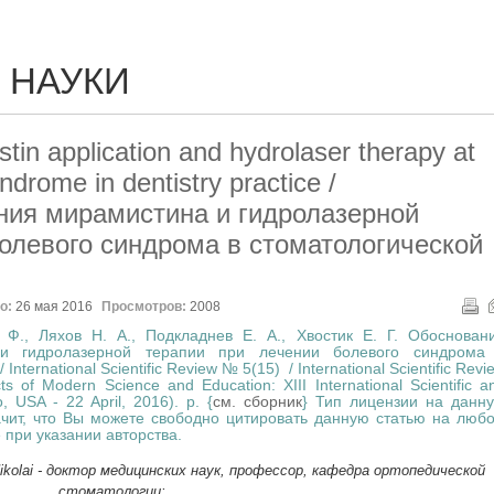
 НАУКИ
stin application and hydrolaser therapy at
ndrome in dentistry practice /
ия мирамистина и гидролазерной
олевого синдрома в стоматологической
о:
26 мая 2016
Просмотров:
2008
Ф., Ляхов Н. А., Подкладнев Е. А., Хвостик Е. Г. Обоснован
и гидролазерной терапии при лечении болевого синдрома
International Scientific Review № 5(15) / International Scientific Revi
s of Modern Science and Education: XIII International Scientific a
, USA - 22 April, 2016). p. {
см. сборник
}
Тип лицензии на данн
ачит, что Вы можете свободно цитировать данную статью на люб
при указании авторства.
kolai - доктор медицинских наук, профессор, кафедра ортопедической
стоматологии;