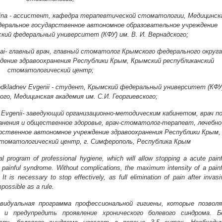
rina - ассистент, кафедра терапевтической стоматологии, Медицинск
Федеральное государственное автономное образовательное учреждение
кий федеральный университет (КФУ) им. В. И. Вернадского;
olai- главный врач, главный стоматолог Крымского федерального округа
дение здравоохранения Республики Крым, Крымский республиканский
стоматологический центр;
odkladnev Evgenii - студент, Крымский федеральный университет (КФУ
кого, Медицинская академия им. С.И. Георгиевского;
k Evgenii- заведующий организационно-методическим кабинетом, врач п
анения и общественное здоровье, врач-стоматолог-терапевт, лечебно
рственное автономное учреждение здравоохранения Республики Крым,
стоматологический центр, г. Симферополь, Республика Крым
l program of professional hygiene, which will allow stopping a acute painf
 painful syndrome. Without complications, the maximum intensity of a painf
t is necessary to stop effectively, as full elimination of pain after invasi
mpossible as a rule.
видуальная программа профессиональной гигиены, которые позвол
и предупредить проявление хронического болевого синдрома. Б