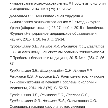
химиотерапия эхинококкоза легких // Проблемы биологии
и медицины, 2014. № 3 (79). C. 51-52.
Давлатов С.С.
Миниинвазивная хирургия и
химиотерапия эхинококкоза легких // 1 съезд хирургов
Урала (сборник тезисов) 26-27 ноября 2015 г. Челябинск.
Журнал «Непрерывное медицинское образование и
наука», 2015. Т. 10. № 3. C. 13-14.
Курбаниязов З.Б., Азимов Р.Р., Рахманов К.Э., Давлатов
С.С
. Анализ иммунной системы больных эхинококкозом
// Проблемы биологии и медицины, 2015. № 4. (85). C. 86-
87.
Курбаниязов З.Б., Мамаражабов С.Э., Азимов Р.Р.,
Рахманов К.Э., Мардонов Б.А.
Роль химиотерапии после
эхинококкэктомии из печени// Проблемы биологии и
медицины, 2014. № 3 (79). C. 52-53.
Курбаниязов З.Б., Рахманов К.Э., Давлаов С.С.,
Курбаниязова Ф.З., Аззамов Ж.А.,
Олимжонова Ф.О.
Совершенствование хирургического лечения