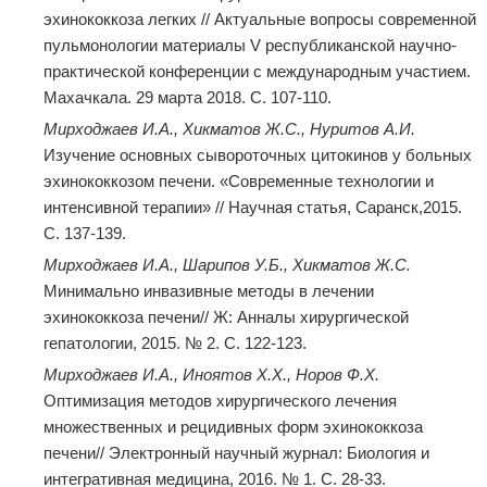
эхинококкоза легких // Актуальные вопросы современной
пульмонологии материалы V республиканской научно-
практической конференции с международным участием.
Махачкала. 29 марта 2018. C. 107-110.
Мирходжаев И.А., Хикматов Ж.С., Нуритов А.И.
Изучение основных сывороточных цитокинов у больных
эхинококкозом печени. «Современные технологии и
интенсивной терапии» // Научная статья, Саранск,2015.
С. 137-139.
Мирходжаев И.А., Шарипов У.Б., Хикматов Ж.С.
Минимально инвазивные методы в лечении
эхинококкоза печени// Ж: Анналы хирургической
гепатологии, 2015. № 2. С. 122-123.
Мирходжаев И.А., Иноятов Х.Х., Норов Ф.Х.
Оптимизация методов хирургического лечения
множественных и рецидивных форм эхинококкоза
печени// Электронный научный журнал: Биология и
интегративная медицина, 2016. № 1. С. 28-33.