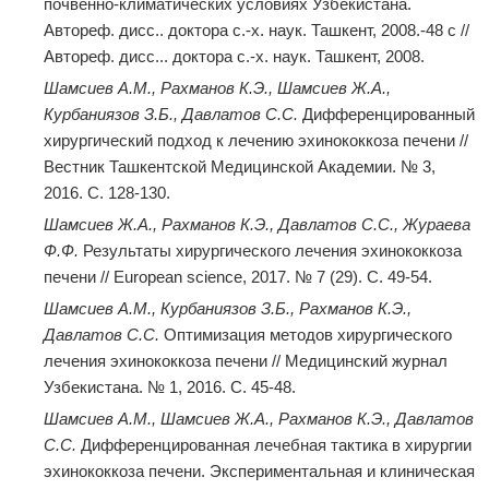
почвенно-климатических условиях Узбекистана.
Автореф. дисс.. доктора с.-х. наук. Ташкент, 2008.-48 с //
Автореф. дисс... доктора с.-х. наук. Ташкент, 2008.
Шамсиев А.М., Рахманов К.Э., Шамсиев Ж.А.,
Курбаниязов З.Б., Давлатов С.С.
Дифференцированный
хирургический подход к лечению эхинококкоза печени //
Вестник Ташкентской Медицинской Академии. № 3,
2016. C. 128-130.
Шамсиев Ж.А., Рахманов К.Э., Давлатов С.С., Жураева
Ф.Ф.
Результаты хирургического лечения эхинококкоза
печени // European sciencе, 2017. № 7 (29). C. 49-54.
Шамсиев А.М., Курбаниязов З.Б., Рахманов К.Э.,
Давлатов С.С.
Оптимизация методов хирургического
лечения эхинококкоза печени // Медицинский журнал
Узбекистана. № 1, 2016. C. 45-48.
Шамсиев А.М., Шамсиев Ж.А., Рахманов К.Э., Давлатов
С.С.
Дифференцированная лечебная тактика в хирургии
эхинококкоза печени. Экспериментальная и клиническая