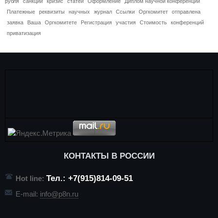
рубля
санкции
кризис
статей
Оформление
Диплом научной конференции
Платежные
реквизиты
научных
журнал
Ссылки
Оргкомитет
отправлена
заявка
Ваша
Оргкомитете
Регистрация
участия
Стоимость
конференций
приватизация
КОНТАКТЫ В РОССИИ
Тел.: +7(915)814-09-51
Hot line:
E-mail:
info@p8n.ru