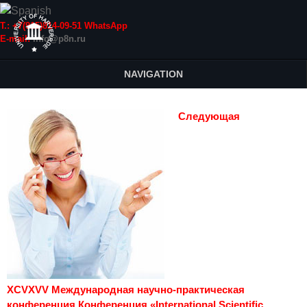
Т.: +7(915)814-09-51 WhatsApp
E-mail:
info@p8n.ru
NAVIGATION
Следующая
XCVXVV Международная научно-практическая
конференция Конференция «International Scientific