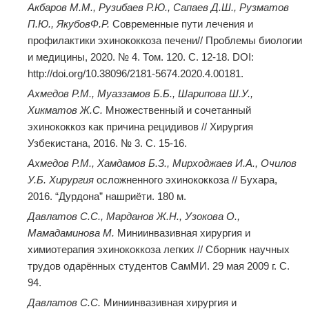
Акбаров М.М., Рузибаев Р.Ю., Сапаев Д.Ш., Рузматов
П.Ю., Якубов
Ф.Р.
Современные пути лечения и
профилактики эхинококкоза печени// Проблемы биологии
и медицины, 2020. № 4. Том. 120. С. 12-18. DOI:
http://doi.org/10.38096/2181-5674.2020.4.00181.
Ахмедов Р.М., Муаззамов Б.Б., Шарипова Ш.У.,
Хикматов Ж.С.
Множественный и сочетанный
эхинококкоз как причина рецидивов // Хирургия
Узбекистана, 2016. № 3. С. 15-16.
Ахмедов Р.М., Хамдамов Б.З., Мирходжаев И.А., Очилов
У.Б. Хирургия
осложненного эхинококкоза // Бухара,
2016. “Дурдона” нашриёти. 180 м.
Давлатов С.С., Марданов Ж.Н., Узокова О.,
Мамадаминова М.
Миниинвазивная хирургия и
химиотерапия эхинококкоза легких // Сборник научных
трудов одарённых студентов СамМИ. 29 мая 2009 г. С.
94.
Давлатов С.С.
Миниинвазивная хирургия и