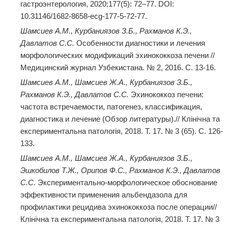
гастроэнтерология, 2020;177(5): 72–77. DOI:
10.31146/1682-8658-ecg-177-5-72-77.
Шамсиев А.М., Курбаниязов З.Б., Рахманов К.Э.,
Давлатов С.С.
Особенности диагностики и лечения
морфологических модификаций эхинококкоза печени //
Медицинский журнал Узбекистана. № 2, 2016. C. 13-16.
Шамсиев А.М., Шамсиев Ж.А., Курбаниязов З.Б.,
Рахманов К.Э., Давлатов С.С.
Эхинококкоз печени:
частота встречаемости, патогенез, классификация,
диагностика и лечение (Обзор литературы).// Клінічна та
експериментальна патологія, 2018. Т. 17. № 3 (65). С. 126-
133.
Шамсиев А.М., Шамсиев Ж.А., Курбаниязов З.Б.,
Эшкобилов Т.Ж., Орипов Ф.С., Рахманов К.Э., Давлатов
С.С.
Экспериментально-морфологическое обоснование
эффективности применения альбендазола для
профилактики рецидива эхинококкоза после операции//
Клінічна та експериментальна патологія, 2018. Т. 17. № 3