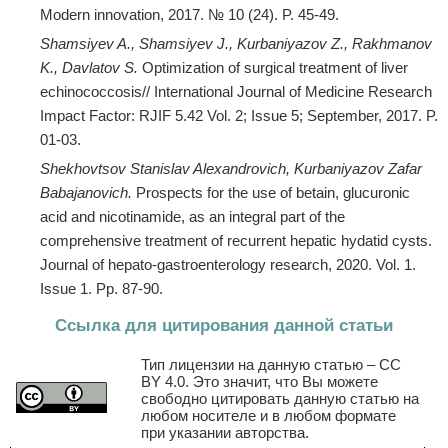
Modern innovation, 2017. № 10 (24). P. 45-49.
Shamsiyev A., Shamsiyev J., Kurbaniyazov Z., Rakhmanov
K., Davlatov S.
Optimization of surgical treatment of liver
echinococcosis// International Journal of Medicine Research
Impact Factor: RJIF 5.42 Vol. 2; Issue 5; September, 2017. P.
01-03.
Shekhovtsov Stanislav Alexandrovich, Kurbaniyazov Zafar
Babajanovich.
Рrospects for the use of betain, glucuronic
acid and nicotinamide, as an integral part of the
comprehensive treatment of recurrent hepatic hydatid cysts.
Journal of hepato-gastroenterology research, 2020. Vol. 1.
Issue 1. Pp. 87-90.
Ссылка для цитирования данной статьи
Тип лицензии на данную статью – CC
BY 4.0. Это значит, что Вы можете
свободно цитировать данную статью на
любом носителе и в любом формате
при указании авторства.