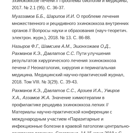
эхинококкозе печени // Проблемы биологии и медицины,
2017. № 2.1 (95). С. 36-37.
Муаззамов Б.Б., Шарипов И.И.
О проблеме лечения
множественного и рецидивного эхинококкоза внутренних
органов // Вопросы науки и образования (науч-теоретич.
электрон. журн.), 2018. № 13. С. 86-88.
Назыров Ф.Г., Шамсиев А.М., Эшонхожаев О.Д.,
Рахманов К.Э., Давлатов С.С.
Пути улучшения
результатов хирургического лечения эхинококкоза
печени // Неонатология, хирургия и перинатальная
медицина. Медицинский научно-практический журнал,
2018. Том VIІІ. № 3(29). С. 39-43.
Рахманов К.Э., Давлатов С.С., Арзиев И.А., Умиров
Х.А., Аззамов Ж.А.
Значение химиотерапии в
профилактике рецидива эхинококкоза легких //
Материалы научно-практической конференции с
международным участием «Паразитарные и
инфекционные болезни в краевой патологии центрально-