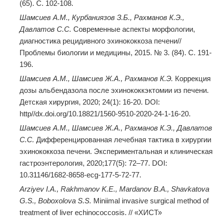
(65). С. 102-108.
Шамсиев А.М., Курбаниязов З.Б., Рахманов К.Э.,
Давлатов С.С.
Современные аспекты морфологии,
диагностика рецидивного эхинококкоза печени//
Проблемы биологии и медицины, 2015. № 3. (84). C. 191-
196.
Шамсиев А.М., Шамсиев Ж.А., Рахманов К.Э.
Коррекция
дозы альбендазола после эхинококкэктомии из печени.
Детская хирургия, 2020; 24(1): 16-20. DOI:
http//dx.doi.org/10.18821/1560-9510-2020-24-1-16-20.
Шамсиев А.М., Шамсиев Ж.А., Рахманов К.Э., Давлатов
С.С.
Дифференцированная лечебная тактика в хирургии
эхинококкоза печени. Экспериментальная и клиническая
гастроэнтерология, 2020;177(5): 72–77. DOI:
10.31146/1682-8658-ecg-177-5-72-77.
Arziyev I.A., Rakhmanov K.E., Mardanov B.A., Shavkatova
G.S., Boboxolova S.S.
Miniimal invasive surgical method of
treatment of liver echinococcosis. // «ХИСТ»