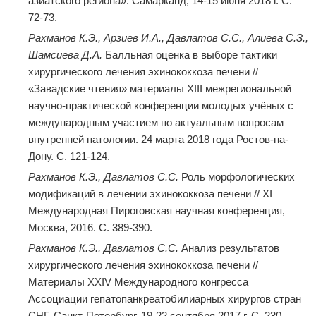
азиатского региона». Самарканд, 14-15 июня 2018 г. C.
72-73.
Рахманов К.Э., Арзиев И.А., Давлатов С.С., Алиева С.З.,
Шамсиева Д.А.
Балльная оценка в выборе тактики
хирургического лечения эхинококкоза печени //
«Завадские чтения» материалы ХIII межрегиональной
научно-практической конференции молодых учёных с
международным участием по актуальным вопросам
внутренней патологии. 24 марта 2018 года Ростов-на-
Дону. C. 121-124.
Рахманов К.Э., Давлатов С.С.
Роль морфологических
модификаций в лечении эхинококкоза печени // XI
Международная Пироговская научная конференция,
Москва, 2016. C. 389-390.
Рахманов К.Э., Давлатов С.С.
Анализ результатов
хирургического лечения эхинококкоза печени //
Материалы ХХIV Международного конгресса
Ассоциации гепатопанкреатобилиарных хирургов стран
СНГ. Санкт-Петербург, 19-22 сентября 2017 г. C. 230.