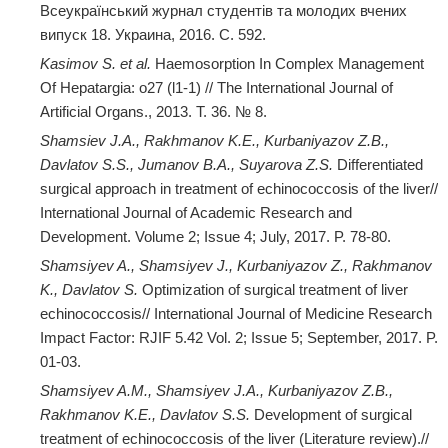
Всеукраїнський журнал студентів та молодих вчених
випуск 18. Украина, 2016. С. 592.
Kasimov S. et al.
Нaemosorption In Complex Management
Of Hepatargia: o27 (l1-1) // The International Journal of
Artificial Organs., 2013. Т. 36. № 8.
Shamsiev J.A., Rakhmanov K.E., Kurbaniyazov Z.B.,
Davlatov S.S., Jumanov B.A., Suyarova Z.S.
Differentiated
surgical approach in treatment of echinococcosis of the liver//
International Journal of Academic Research and
Development. Volume 2; Issue 4; July, 2017. P. 78-80.
Shamsiyev A., Shamsiyev J., Kurbaniyazov Z., Rakhmanov
K., Davlatov S.
Optimization of surgical treatment of liver
echinococcosis// International Journal of Medicine Research
Impact Factor: RJIF 5.42 Vol. 2; Issue 5; September, 2017. P.
01-03.
Shamsiyev A.М., Shamsiyev J.А., Kurbaniyazov Z.В.,
Rakhmanov K.Е., Davlatov S.S.
Development of surgical
treatment of echinococcosis of the liver (Literature review).//