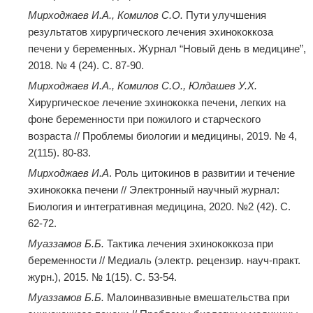
Мирходжаев И.А., Комилов С.О.
Пути улучшения
результатов хирургического лечения эхинококкоза
печени у беременных. Журнал “Новый день в медицине”,
2018. № 4 (24). С. 87-90.
Мирходжаев И.А., Комилов С.О., Юлдашев У.Х.
Хирургическое лечение эхинококка печени, легких на
фоне беременности при пожилого и старческого
возраста // Проблемы биологии и медицины, 2019. № 4,
2(115). 80-83.
Мирходжаев И.А
. Роль цитокинов в развитии и течение
эхинококка печени // Электронный научный журнал:
Биология и интегративная медицина, 2020. №2 (42). С.
62-72.
Муаззамов Б.Б.
Тактика лечения эхинококкоза при
беременности // Медиаль (электр. рецензир. науч-практ.
журн.), 2015. № 1(15). С. 53-54.
Муаззамов Б.Б.
Малоинвазивные вмешательства при