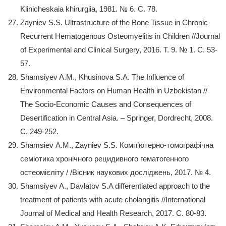
Klinicheskaia khirurgiia, 1981. № 6. С. 78.
Zayniev S.S. Ultrastructure of the Bone Tissue in Chronic
Recurrent Hematogenous Osteomyelitis in Children //Journal
of Experimental and Clinical Surgery, 2016. Т. 9. № 1. С. 53-
57.
Shamsiyev A.M., Khusinova S.A. The Influence of
Environmental Factors on Human Health in Uzbekistan //
The Socio-Economic Causes and Consequences of
Desertification in Central Asia. – Springer, Dordrecht, 2008.
С. 249-252.
Shamsiev А.М., Zayniev S.S. Комп’ютерно-томографічна
семіотика хронічного рецидивного гематогенного
остеомієліту / /Вісник наукових досліджень, 2017. № 4.
Shamsiyev A., Davlatov S.A differentiated approach to the
treatment of patients with acute cholangitis //International
Journal of Medical and Health Research, 2017. С. 80-83.