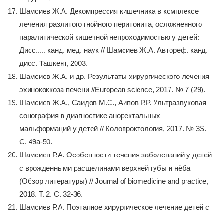
Шамсиев Ж.А. Декомпрессия кишечника в комплексе
лечения разлитого гнойного перитонита, осложненного
паралитической кишечной непроходимостью у детей:
Дисс..... канд. мед. наук // Шамсиев Ж.А. Автореф. канд.
дисс. Ташкент, 2003.
Шамсиев Ж.А. и др. Результаты хирургического лечения
эхинококкоза печени //European science, 2017. № 7 (29).
Шамсиев Ж.А., Саидов М.С., Аипов Р.Р. Ультразвуковая
сонография в диагностике аноректальных
мальформаций у детей // Колопроктология, 2017. № 3S.
С. 49a-50.
Шамсиев Р.А. Особенности течения заболеваний у детей
с врожденными расщелинами верхней губы и нѐба
(Обзор литературы) // Journal of biomedicine and practice,
2018. Т. 2. С. 32-36.
Шамсиев Р.А. Поэтапное хирургическое лечение детей с