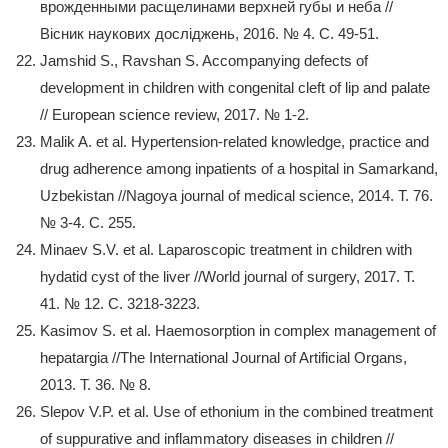
врожденными расщелинами верхней губы и неба //
Вісник наукових досліджень, 2016. № 4. С. 49-51.
Jamshid S., Ravshan S. Accompanying defects of
development in children with congenital cleft of lip and palate
// European science review, 2017. № 1-2.
Malik A. et al. Hypertension-related knowledge, practice and
drug adherence among inpatients of a hospital in Samarkand,
Uzbekistan //Nagoya journal of medical science, 2014. Т. 76.
№ 3-4. С. 255.
Minaev S.V. et al. Laparoscopic treatment in children with
hydatid cyst of the liver //World journal of surgery, 2017. Т.
41. № 12. С. 3218-3223.
Kasimov S. et al. Haemosorption in complex management of
hepatargia //The International Journal of Artificial Organs,
2013. Т. 36. № 8.
Slepov V.P. et al. Use of ethonium in the combined treatment
of suppurative and inflammatory diseases in children //