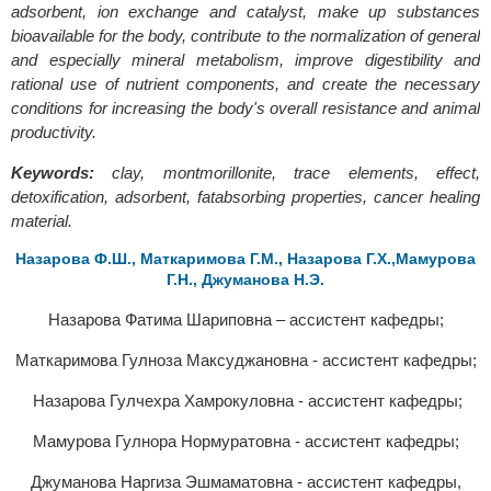
adsorbent, ion exchange and catalyst, make up substances
bioavailable for the body, contribute to the normalization of general
and especially mineral metabolism, improve digestibility and
rational use of nutrient components, and create the necessary
conditions for increasing the body's overall resistance and animal
productivity.
Keywords:
clay, montmorillonite, trace elements, effect,
detoxification, adsorbent, fatabsorbing properties, cancer healing
material.
Назарова Ф.Ш., Маткаримова Г.М., Назарова Г.Х.,Мамурова
Г.Н., Джуманова Н.Э.
Назарова Фaтима Шариповна – ассистент кафедры;
Маткаримова Гулноза Максуджановна - ассистент кафедры;
Назарова Гулчехра Хамрокуловна - ассистент кафедры;
Мамурова Гулнора Нормуратовна - ассистент кафедры;
Джуманова Наргиза Эшмаматовна - ассистент кафедры,