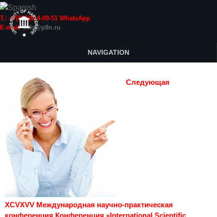
Т.: +7(915)814-09-51 WhatsApp
E-mail:
info@p8n.ru
NAVIGATION
Следующая
XCVXVV Международная научно-практическая
конференция Конференция «International Scientific