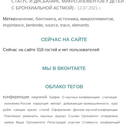
СТАТУС И ДИСБАЛАНС МИКРОЭЛЕМЕНТОВ У ДЕТЕЙ
С БРОНХИАЛЬНОЙ АСТМОЙ] -
12.07.2021 г.
Метки
значение
,
бентонита
,
источника
,
микроэлементов
,
importance
,
bentonite
,
source
,
trace
,
elements
СЕЙЧАС НА САЙТЕ
Сейчас на сайте 318 гостей и нет пользователей
МЫ В ВКОНТАКТЕ
ОБЛАКО ТЕГОВ
конференции
научной
График
О научных конференциях
стагнация
экономика России
коррупция
импорт
добывающая промышленность
курс
рубля
санкции
кризис
статей
Оформление
Диплом научной конференции
Платежные
реквизиты
научных
журнал
Ссылки
Оргкомитет
отправлена
заявка
Ваша
Оргкомитете
Регистрация
участия
Стоимость
конференций