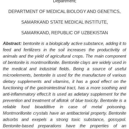
Department;
DEPARTMENT OF MEDICAL BIOLOGY AND GENETICS,
SAMARKAND STATE MEDICAL INSTITUTE,
SAMARKAND, REPUBLIC OF UZBEKISTAN
Abstract:
bentonite is a biologically active substance, adding it to
feed and fertilizers in the soil increases the productivitiy of
animals and the yield of agricultural crops. The main component
of bentonite is montmorillonite. Bentonite clays are widely used in
the medical and industrial fields. Being a source of useful
microelements, bentonite is used for the manufacture of various
dietary supplements and vitamins, it has a good effect on the
functioning of the gastrointestinal tract, has a more soothing and
anti-inflammatory effect.It is used as adietary supplement for the
prevention and treatment of aflotok of blue toxicity. Bentonite is a
reliable food bioadditive in case of metal poisoning.
Montmorillonite crystals have an antibacterial property. Bentonite
adsorbs and exepels a strong toxic substance, gossypol.
Bentonite-based preparations have the properties of an