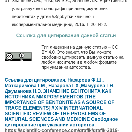
Shamsiev A.M., Yusupov S.A., Shahriev A.K. Ефективність
ультразвукової сонографії при апендикулярних
перитонітах у дітей //Здобутки клінічної і
експериментальної медицини, 2016. Т. 26. № 2.
Ссылка для цитирования данной статьи
Тип лицензии на данную статью – CC
BY 4.0. Это значит, что Вы можете
свободно цитировать данную статью на
любом носителе и в любом формате
при указании авторства.
Ссылка для цитирования. Назарова Ф.Ш.,
Маткаримова Г.М., Назарова Г.Х.,Мамурова Г.Н.,
Джуманова Н.Э. ЗНАЧЕНИЕ БЕНТОНИТА КАК
ИСТОЧНИКА МИКРОЭЛЕМЕНТОВ [THE
IMPORTANCE OF BENTONITE AS A SOURCE OF
TRACE ELEMENTS] // XIV INTERNATIONAL
SCIENTIFIC REVIEW OF THE PROBLEMS OF
NATURAL SCIENCES AND MEDICINE
Свободное
цитирование при указании авторства:
https://scientific-conference.com/grafik/grafik-2019-