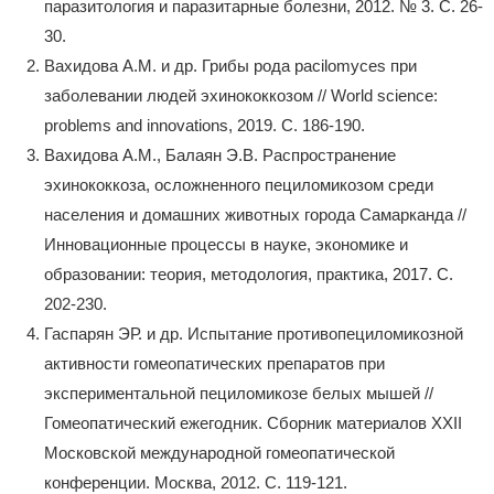
паразитология и паразитарные болезни, 2012. № 3. С. 26-
30.
Вахидова А.М. и др. Грибы рода pacilomyces при
заболевании людей эхинококкозом // World science:
problems and innovations, 2019. С. 186-190.
Вахидова А.М., Балаян Э.В. Распространение
эхинококкоза, осложненного пециломикозом среди
населения и домашних животных города Самарканда //
Инновационные процессы в науке, экономике и
образовании: теория, методология, практика, 2017. С.
202-230.
Гаспарян ЭР. и др. Испытание противопециломикозной
активности гомеопатических препаратов при
экспериментальной пециломикозе белых мышей //
Гомеопатический ежегодник. Сборник материалов ХХII
Московской международной гомеопатической
конференции. Москва, 2012. С. 119-121.