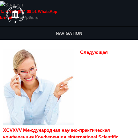
Т.: +7(915)814-09-51 WhatsApp
E-mail:
info@p8n.ru
NAVIGATION
Следующая
XCVXVV Международная научно-практическая
конференция Конференция «International Scientific