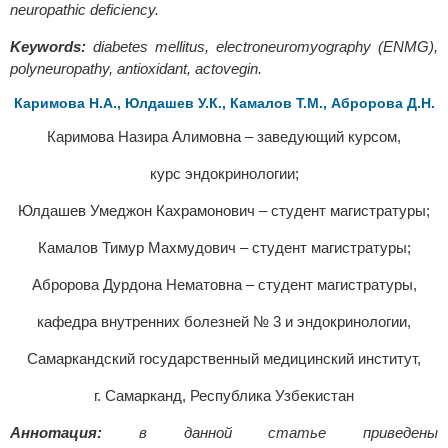
neuropathic deficiency.
Keywords:
diabetes mellitus, electroneuromyography (ENMG),
polyneuropathy, antioxidant, actovegin.
Каримова Н.А., Юлдашев У.К., Камалов Т.М., Абророва Д.Н.
Каримова Назира Алимовна – заведующий курсом,
курс эндокринологии;
Юлдашев Умеджон Кахрамонович – студент магистратуры;
Камалов Тимур Махмудович – студент магистратуры;
Абророва Дурдона Нематовна – студент магистратуры,
кафедра внутренних болезней № 3 и эндокринологии,
Самаркандский государственный медицинский институт,
г. Самарканд, Республика Узбекистан
Аннотация:
в данной статье приведены