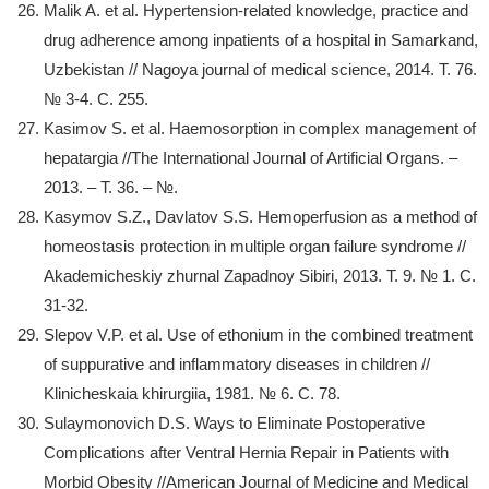
Malik A. et al. Hypertension-related knowledge, practice and
drug adherence among inpatients of a hospital in Samarkand,
Uzbekistan // Nagoya journal of medical science, 2014. Т. 76.
№ 3-4. С. 255.
Kasimov S. et al. Haemosorption in complex management of
hepatargia //The International Journal of Artificial Organs. –
2013. – Т. 36. – №.
Kasymov S.Z., Davlatov S.S. Hemoperfusion as a method of
homeostasis protection in multiple organ failure syndrome //
Akademicheskiy zhurnal Zapadnoy Sibiri, 2013. Т. 9. № 1. С.
31-32.
Slepov V.P. et al. Use of ethonium in the combined treatment
of suppurative and inflammatory diseases in children //
Klinicheskaia khirurgiia, 1981. № 6. С. 78.
Sulaymonovich D.S. Ways to Eliminate Postoperative
Complications after Ventral Hernia Repair in Patients with
Morbid Obesity //American Journal of Medicine and Medical