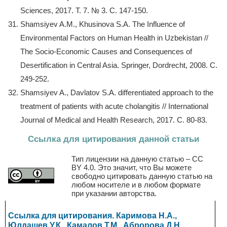
Sciences, 2017. Т. 7. № 3. С. 147-150.
Shamsiyev A.M., Khusinova S.A. The Influence of
Environmental Factors on Human Health in Uzbekistan //
The Socio-Economic Causes and Consequences of
Desertification in Central Asia. Springer, Dordrecht, 2008. С.
249-252.
Shamsiyev A., Davlatov S.A. differentiated approach to the
treatment of patients with acute cholangitis // International
Journal of Medical and Health Research, 2017. С. 80-83.
Ссылка для цитирования данной статьи
Тип лицензии на данную статью – CC
BY 4.0. Это значит, что Вы можете
свободно цитировать данную статью на
любом носителе и в любом формате
при указании авторства.
Ссылка для цитирования. Каримова Н.А.,
Юлдашев У.К., Камалов Т.М., Абророва Д.Н.