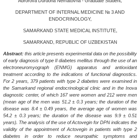
Abrorova Durdona Nematovna - Graduate Student,
DEPARTMENT OF INTERNAL MEDICINE № 3 AND
ENDOCRINOLOGY,
SAMARKAND STATE MEDICAL INSTITUTE,
SAMARKAND, REPUBLIC OF UZBEKISTAN
Abstract:
this article presents experimental data on the possibility
of early diagnosis of type II diabetes mellitus through the use of an
electroneuromyograph (ENMG) apparatus and antioxidant
treatment according to the indications of functional diagnostics.
For 2 years, 379 patients with type 2 diabetes were examined in
the Samarkand regional endocrinological clinic and in the Inova
diagnostic center, of which 167 were women and 212 were men
(mean age of the men was 51.2 ± 0.3 years; the duration of the
disease was 8.4 ± 0.49 years, the average age of women was
54.2 ± 0.3 years; the duration of the disease was 9.9 ± 0.51
years). The analysis of the use of Actovegin for DPN indicates the
validity of the appointment of Actovegin in patients with type 2
diabetes in order to reduce neuropathic symptoms and