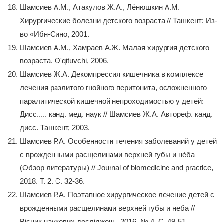
Шамсиев А.М., Атакулов Ж.А., Лёнюшкин А.М.
Хирургические болезни детского возраста // Ташкент: Из-
во «Ибн-Сино, 2001.
Шамсиев А.М., Хамраев А.Ж. Малая хирургия детского
возраста. O'qituvchi, 2006.
Шамсиев Ж.А. Декомпрессия кишечника в комплексе
лечения разлитого гнойного перитонита, осложненного
паралитической кишечной непроходимостью у детей:
Дисс..... канд. мед. наук // Шамсиев Ж.А. Автореф. канд.
дисс. Ташкент, 2003.
Шамсиев Р.А. Особенности течения заболеваний у детей
с врожденными расщелинами верхней губы и нѐба
(Обзор литературы) // Journal of biomedicine and practice,
2018. Т. 2. С. 32-36.
Шамсиев Р.А. Поэтапное хирургическое лечение детей с
врожденными расщелинами верхней губы и неба //
Вісник наукових досліджень, 2016. № 4. С. 49-51.