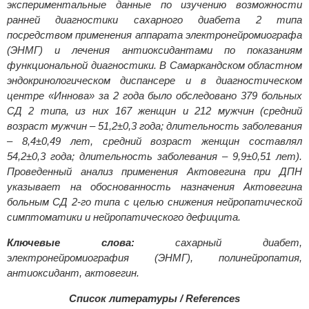
экспериментальные данные по изучению возможности
ранней диагностики сахарного диабета 2 типа
посредством применения аппарата электронейромиографа
(ЭНМГ) и лечения антиоксидантами по показаниям
функциональной диагностики. В Самаркандском областном
эндокринологическом диспансере и в диагностическом
центре «Иннова» за 2 года было обследовано 379 больных
СД 2 типа, из них 167 женщин и 212 мужчин (средний
возраст мужчин – 51,2±0,3 года; длительность заболевания
– 8,4±0,49 лет, средний возраст женщин составлял
54,2±0,3 года; длительность заболевания – 9,9±0,51 лет).
Проведенный анализ применения Актовегина при ДПН
указывает на обоснованность назначения Актовегина
больным СД 2-го типа с целью снижения нейропатической
симптоматики и нейропатического дефицита.
Ключевые слова:
сахарный диабет,
электронейромиография (ЭНМГ), полинейропатия,
антиоксидант, актовегин.
Список литературы / References