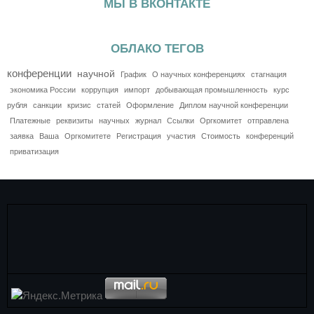
МЫ В ВКОНТАКТЕ
ОБЛАКО ТЕГОВ
конференции
научной
График
О научных конференциях
стагнация
экономика России
коррупция
импорт
добывающая промышленность
курс
рубля
санкции
кризис
статей
Оформление
Диплом научной конференции
Платежные
реквизиты
научных
журнал
Ссылки
Оргкомитет
отправлена
заявка
Ваша
Оргкомитете
Регистрация
участия
Стоимость
конференций
приватизация