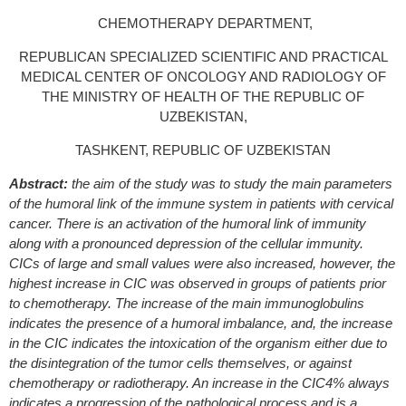
CHEMOTHERAPY DEPARTMENT,
REPUBLICAN SPECIALIZED SCIENTIFIC AND PRACTICAL
MEDICAL CENTER OF ONCOLOGY AND RADIOLOGY OF
THE MINISTRY OF HEALTH OF THE REPUBLIC OF
UZBEKISTAN,
TASHKENT, REPUBLIC OF UZBEKISTAN
Abstract:
the aim of the study was to study the main parameters
of the humoral link of the immune system in patients with cervical
cancer. There is an activation of the humoral link of immunity
along with a pronounced depression of the cellular immunity.
CICs of large and small values were also increased, however, the
highest increase in CIC was observed in groups of patients prior
to chemotherapy. The increase of the main immunoglobulins
indicates the presence of a humoral imbalance, and, the increase
in the CIC indicates the intoxication of the organism either due to
the disintegration of the tumor cells themselves, or against
chemotherapy or radiotherapy. An increase in the CIC4% always
indicates a progression of the pathological process and is a