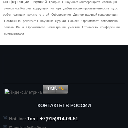
конференции
научной
График
О научных конференциях
стагнация
экономика России
коррупция
импорт
добывающая промышленность
курс
рубля
санкции
кризис
статей
Оформление
Диплом научной конференции
Платежные
реквизиты
научных
журнал
Ссылки
Оргкомитет
отправлена
заявка
Ваша
Оргкомитете
Регистрация
участия
Стоимость
конференций
приватизация
КОНТАКТЫ В РОССИИ
Тел.: +7(915)814-09-51
Hot line:
E-mail:
info@p8n.ru