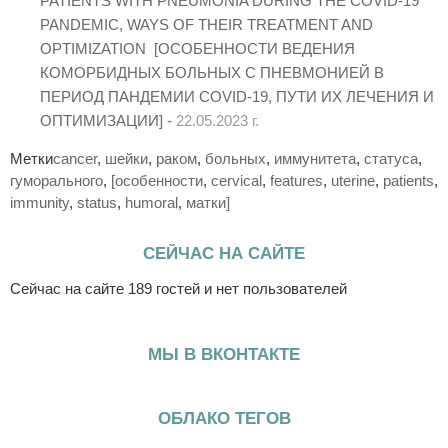
PATIENTS WITH PNEUMONIA DURING THE COVID-19
PANDEMIC, WAYS OF THEIR TREATMENT AND
OPTIMIZATION [ОСОБЕННОСТИ ВЕДЕНИЯ
КОМОРБИДНЫХ БОЛЬНЫХ С ПНЕВМОНИЕЙ В
ПЕРИОД ПАНДЕМИИ COVID-19, ПУТИ ИХ ЛЕЧЕНИЯ И
ОПТИМИЗАЦИИ] -
22.05.2023 г.
Метки
cancer
,
шейки
,
раком
,
больных
,
иммунитета
,
статуса
,
гуморального
,
[особенности
,
cervical
,
features
,
uterine
,
patients
,
immunity
,
status
,
humoral
,
матки]
СЕЙЧАС НА САЙТЕ
Сейчас на сайте 189 гостей и нет пользователей
МЫ В ВКОНТАКТЕ
ОБЛАКО ТЕГОВ