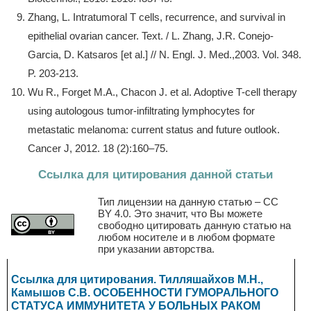
Zhang, L. Intratumoral T cells, recurrence, and survival in
epithelial ovarian cancer. Text. / L. Zhang, J.R. Conejo-
Garcia, D. Katsaros [et al.] // N. Engl. J. Med.,2003. Vol. 348.
P. 203-213.
Wu R., Forget M.A., Chacon J. et al. Adoptive T-cell therapy
using autologous tumor-infiltrating lymphocytes for
metastatic melanoma: current status and future outlook.
Cancer J, 2012. 18 (2):160–75.
Ссылка для цитирования данной статьи
Тип лицензии на данную статью – CC
BY 4.0. Это значит, что Вы можете
свободно цитировать данную статью на
любом носителе и в любом формате
при указании авторства.
Ссылка для цитирования. Тилляшайхов М.Н.,
Камышов С.В. ОСОБЕННОСТИ ГУМОРАЛЬНОГО
СТАТУСА ИММУНИТЕТА У БОЛЬНЫХ РАКОМ