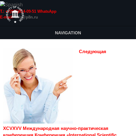
Т.: +7(915)814-09-51 WhatsApp
E-mail:
info@p8n.ru
NAVIGATION
Следующая
XCVXVV Международная научно-практическая
конференция Конференция «International Scientific