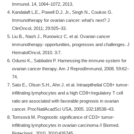
Immunol. 14, 1064–1072, 2013.
Kandalaft L.E., Powell D.J. Jr., Singh N., Coukos G.
Immunotherapy for ovarian cancer: what’s next? J
ClinOncol, 2011; 29:925–33.
Liu B., Nash J., Runowicz C. et al. Ovarian cancer
immunotherapy: opportunities, progresses and challenges. J
HematolOncol, 2010. 3:7.
Odunsi K., Sabbatini P. Harnessing the immune system for
ovarian cancer therapy. Am J ReprodImmunol, 2008. 59:62–
74.
Sato E., Olson S.H., Ahn J. et al. Intraepithelial CD8+ tumor-
infiltrating lymphocytes and a high CD8+/regulatory T cell
ratio are associated with favorable prognosis in ovarian
cancer. ProcNatlAcadSci USA, 2005. 102:18538–43.
Tomsovä M. Prognostic significance of CD3+ tumor-
infiltrating lymphocytes in ovarian carcinoma // Biomed.
Biotechnol., 2010. 2010:435745.