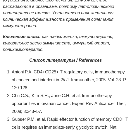
распадаются в организме, поэтому патологического
потенциала не имеют. Установлена положительная
клиническая эффективность применения сочетания
иммунотерапии.
Ключевые слова:
рак шейки матки, иммунотерапия,
гуморальное звено иммунитета, иммунный ответ,
полихимиотерапия.
Список литературы / References
Antoni P.A. CD4+CD25+ T regulatory cells, immunotherapy
of cancer, and interleukin-2// J. Immunother, 2005. Vol. 28. P.
120-128.
Chu C.S., Kim S.H., June C.H. et al. Immunotherapy
opportunities in ovarian cancer. Expert Rev Anticancer Ther,
2008; 8:243–57.
Gubser P.M. et al. Rapid effector function of memory CD8+ T
cells requires an immediate-early glycolytic switch. Nat.