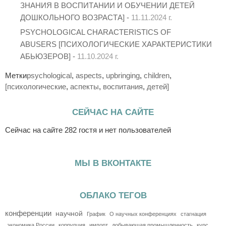
ЗНАНИЯ В ВОСПИТАНИИ И ОБУЧЕНИИ ДЕТЕЙ
ДОШКОЛЬНОГО ВОЗРАСТА] -
11.11.2024 г.
PSYCHOLOGICAL CHARACTERISTICS OF
ABUSERS [ПСИХОЛОГИЧЕСКИЕ ХАРАКТЕРИСТИКИ
АБЬЮЗЕРОВ] -
11.10.2024 г.
Метки
psychological
,
aspects
,
upbringing
,
children
,
[психологические
,
аспекты
,
воспитания
,
детей]
СЕЙЧАС НА САЙТЕ
Сейчас на сайте 282 гостя и нет пользователей
МЫ В ВКОНТАКТЕ
ОБЛАКО ТЕГОВ
конференции
научной
График
О научных конференциях
стагнация
экономика России
коррупция
импорт
добывающая промышленность
курс