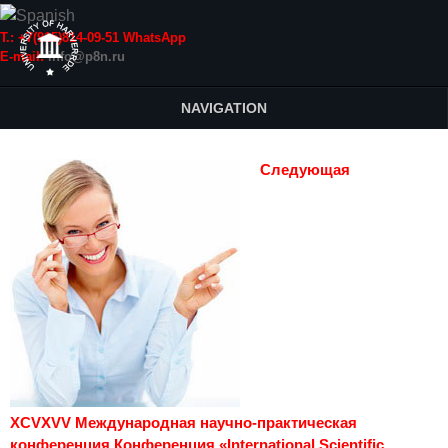
Т.: +7(915)814-09-51 WhatsApp
E-mail:
info@p8n.ru
NAVIGATION
Следующая
XCVXVV Международная научно-практическая
конференция Конференция «International Scientific