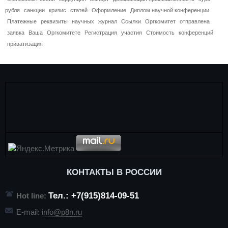
рубля
санкции
кризис
статей
Оформление
Диплом научной конференции
Платежные
реквизиты
научных
журнал
Ссылки
Оргкомитет
отправлена
заявка
Ваша
Оргкомитете
Регистрация
участия
Стоимость
конференций
приватизация
КОНТАКТЫ В РОССИИ
Тел.: +7(915)814-09-51
Hot line:
E-mail:
info@p8n.ru