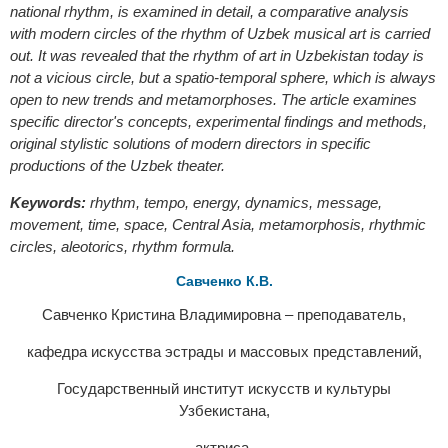
national rhythm, is examined in detail, a comparative analysis
with modern circles of the rhythm of Uzbek musical art is carried
out. It was revealed that the rhythm of art in Uzbekistan today is
not a vicious circle, but a spatio-temporal sphere, which is always
open to new trends and metamorphoses. The article examines
specific director's concepts, experimental findings and methods,
original stylistic solutions of modern directors in specific
productions of the Uzbek theater.
Keywords:
rhythm, tempo, energy, dynamics, message,
movement, time, space, Central Asia, metamorphosis, rhythmic
circles, aleotorics, rhythm formula.
Савченко К.В.
Савченко Кристина Владимировна – преподаватель,
кафедра искусства эстрады и массовых представлений,
Государственный институт искусств и культуры
Узбекистана,
актриса,