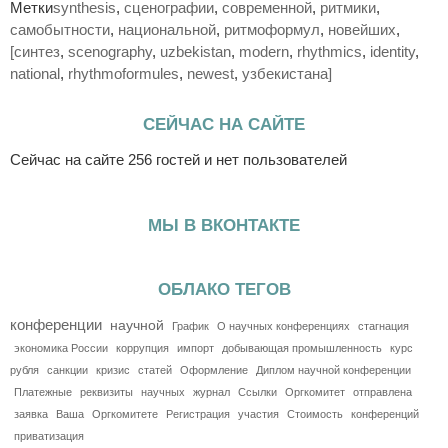
Метки
synthesis
,
сценографии
,
современной
,
ритмики
,
самобытности
,
национальной
,
ритмоформул
,
новейших
,
[синтез
,
scenography
,
uzbekistan
,
modern
,
rhythmics
,
identity
,
national
,
rhythmoformules
,
newest
,
узбекистана]
СЕЙЧАС НА САЙТЕ
Сейчас на сайте 256 гостей и нет пользователей
МЫ В ВКОНТАКТЕ
ОБЛАКО ТЕГОВ
конференции
научной
График
О научных конференциях
стагнация
экономика России
коррупция
импорт
добывающая промышленность
курс
рубля
санкции
кризис
статей
Оформление
Диплом научной конференции
Платежные
реквизиты
научных
журнал
Ссылки
Оргкомитет
отправлена
заявка
Ваша
Оргкомитете
Регистрация
участия
Стоимость
конференций
приватизация