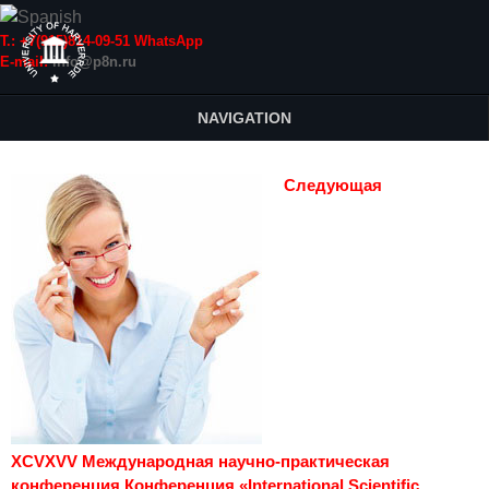
Т.: +7(915)814-09-51 WhatsApp
E-mail:
info@p8n.ru
NAVIGATION
Следующая
XCVXVV Международная научно-практическая
конференция Конференция «International Scientific