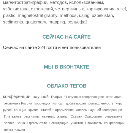
магнитостратиграфии
,
методов
,
использованием
,
узбекистана
,
отложений
,
четвертичных
,
картирования
,
relief
,
plastic
,
magnetostratigraphy
,
methods
,
using
,
uzbekistan
,
sediments
,
quaternary
,
mapping
,
рельефа]
СЕЙЧАС НА САЙТЕ
Сейчас на сайте 224 гостя и нет пользователей
МЫ В ВКОНТАКТЕ
ОБЛАКО ТЕГОВ
конференции
научной
График
О научных конференциях
стагнация
экономика России
коррупция
импорт
добывающая промышленность
курс
рубля
санкции
кризис
статей
Оформление
Диплом научной конференции
Платежные
реквизиты
научных
журнал
Ссылки
Оргкомитет
отправлена
заявка
Ваша
Оргкомитете
Регистрация
участия
Стоимость
конференций
приватизация