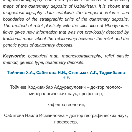
maps of the quaternary deposits of Uzbekistan. It is shown that
magnetostratigraphy data establish the temporal volume and
boundaries of the stratigraphic units of the quaternary deposits.
The method of relief plasticity with the allocation of lithodynamic
flows gives new information that was not previously detected by
traditional maps about the relationship between the relief and the
genetic types of quaternary deposits.
Keywords:
geological map, magnetostratigraphy, relief plastic
method, genetic type, quaternary deposits.
Тойчиев Х.А., Сабитова Н.И., Стельмах А.Г., Таджибаева
Н.Р.
Тойчиев Ходжиакбар Абдурасулович – доктор геолого-
минералогических наук, профессор,
кафедра геологии;
Сабитова Наиля Исмаиловна – доктор географических наук,
профессор,