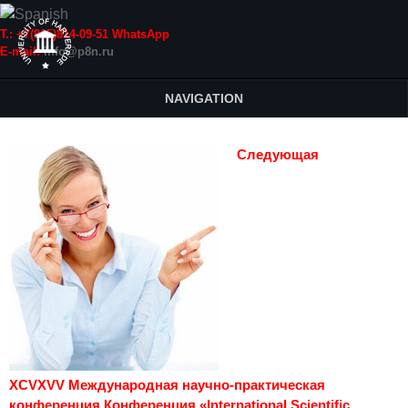
Т.: +7(915)814-09-51 WhatsApp
E-mail:
info@p8n.ru
NAVIGATION
Следующая
XCVXVV Международная научно-практическая
конференция Конференция «International Scientific