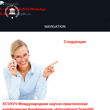
Т.: +7(915)814-09-51 WhatsApp
E-mail:
info@p8n.ru
NAVIGATION
Следующая
XCVXVV Международная научно-практическая
конференция Конференция «International Scientific