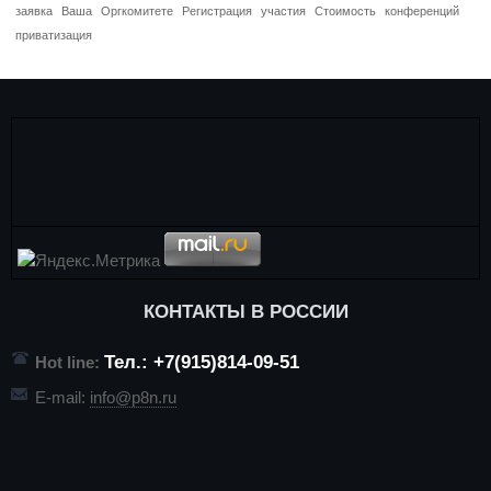
заявка
Ваша
Оргкомитете
Регистрация
участия
Стоимость
конференций
приватизация
КОНТАКТЫ В РОССИИ
Тел.: +7(915)814-09-51
Hot line:
E-mail:
info@p8n.ru