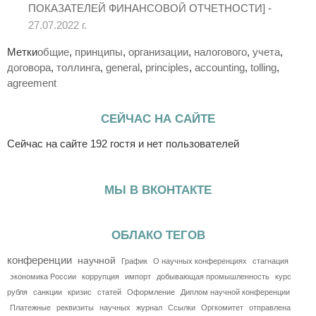
ПОКАЗАТЕЛЕЙ ФИНАНСОВОЙ ОТЧЕТНОСТИ] -
27.07.2022 г.
Метки
общие
,
принципы
,
организации
,
налогового
,
учета
,
договора
,
толлинга
,
general
,
principles
,
accounting
,
tolling
,
agreement
СЕЙЧАС НА САЙТЕ
Сейчас на сайте 192 гостя и нет пользователей
МЫ В ВКОНТАКТЕ
ОБЛАКО ТЕГОВ
конференции
научной
График
О научных конференциях
стагнация
экономика России
коррупция
импорт
добывающая промышленность
курс
рубля
санкции
кризис
статей
Оформление
Диплом научной конференции
Платежные
реквизиты
научных
журнал
Ссылки
Оргкомитет
отправлена