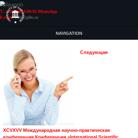
Т.: +7(915)814-09-51 WhatsApp
E-mail:
info@p8n.ru
NAVIGATION
Следующая
XCVXVV Международная научно-практическая
конференция Конференция «International Scientific