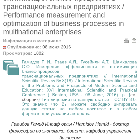
транснациональных предприятиях /
Performance measurement and
optimization of business-processes in
multinational enterprises
Информация о материале
Опубликовано:
08 июня 2016
Просмотров:
1882
Гамидов Г. И., Рзаев А.Я., Гусейнли А.Т., Шамхалова
С.О. Измерение эффективности и оптимизация
бизнес-процессов в
транснациональных предприятиях // International
Scientific Review № 8(18) / International Scientific Review
of the Problems and Prospects of Modern Science and
Education: XVI International Scientific and Practical
Conference ( Boston, USA - 08 June, 2016). p. {
см.
сборник
} Тип лицензии на данную статью – CC BY 3.0.
Это значит, что Вы можете свободно цитировать
данную статью на любом носителе и в любом
формате при указании авторства.
Гамидов Гамид Инсаф оглы / Hamidov Hamid - доктор
философии по экономике, доцент,
кафедра управления
бизнесом;