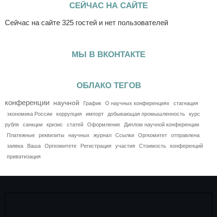
СЕЙЧАС НА САЙТЕ
Сейчас на сайте 325 гостей и нет пользователей
МЫ В ВКОНТАКТЕ
ОБЛАКО ТЕГОВ
конференции
научной
График
О научных конференциях
стагнация
экономика России
коррупция
импорт
добывающая промышленность
курс
рубля
санкции
кризис
статей
Оформление
Диплом научной конференции
Платежные
реквизиты
научных
журнал
Ссылки
Оргкомитет
отправлена
заявка
Ваша
Оргкомитете
Регистрация
участия
Стоимость
конференций
приватизация