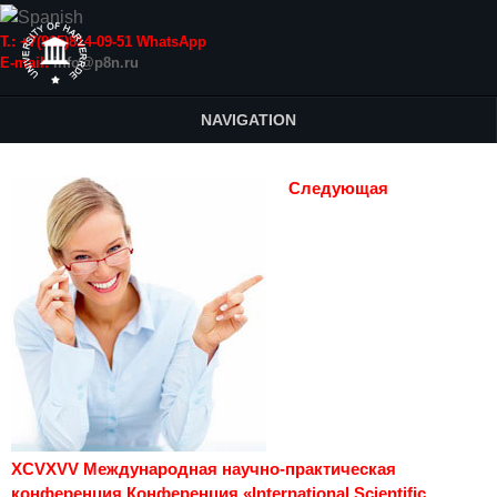
Т.: +7(915)814-09-51 WhatsApp
E-mail:
info@p8n.ru
NAVIGATION
Следующая
XCVXVV Международная научно-практическая
конференция Конференция «International Scientific