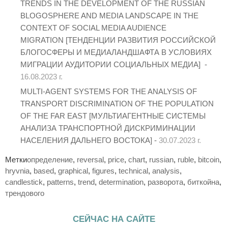
TRENDS IN THE DEVELOPMENT OF THE RUSSIAN
BLOGOSPHERE AND MEDIA LANDSCAPE IN THE
CONTEXT OF SOCIAL MEDIA AUDIENCE
MIGRATION [ТЕНДЕНЦИИ РАЗВИТИЯ РОССИЙСКОЙ
БЛОГОСФЕРЫ И МЕДИАЛАНДШАФТА В УСЛОВИЯХ
МИГРАЦИИ АУДИТОРИИ СОЦИАЛЬНЫХ МЕДИА] -
16.08.2023 г.
MULTI-AGENT SYSTEMS FOR THE ANALYSIS OF
TRANSPORT DISCRIMINATION OF THE POPULATION
OF THE FAR EAST [МУЛЬТИАГЕНТНЫЕ СИСТЕМЫ
АНАЛИЗА ТРАНСПОРТНОЙ ДИСКРИМИНАЦИИ
НАСЕЛЕНИЯ ДАЛЬНЕГО ВОСТОКА] -
30.07.2023 г.
Метки
определение
,
reversal
,
price
,
chart
,
russian
,
ruble
,
bitcoin
,
hryvnia
,
based
,
graphical
,
figures
,
technical
,
analysis
,
candlestick
,
patterns
,
trend
,
determination
,
разворота
,
биткойна
,
трендового
СЕЙЧАС НА САЙТЕ