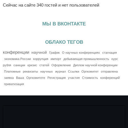
Сейчас на сайте 340 гостей и нет пользователей
МЫ В ВКОНТАКТЕ
ОБЛАКО ТЕГОВ
конференции
научной
График
О научных конференциях
стагнация
экономика России
коррупция
импорт
добывающая промышленность
курс
рубля
санкции
кризис
статей
Оформление
Диплом научной конференции
Платежные
реквизиты
научных
журнал
Ссылки
Оргкомитет
отправлена
заявка
Ваша
Оргкомитете
Регистрация
участия
Стоимость
конференций
приватизация