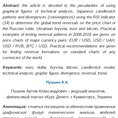
Abstract:
the article is devoted to the peculiarities of using
graphical figures of technical analysis, Japanese candlestick
patterns and divergences (convergences) using the RSI indicator
(14) to determine the global trend reversals on the price chart of
the Russian ruble, Ukrainian hryvnia, euro and bitcoin. Practical
examples of testing reversal patterns in 2008-2018 are given. on
price charts of major currency pairs: EUR / USD, USD / UAH,
USD / RUB, BTC / USD. Practical recommendations are given
for finding reversal formations on standard charts of any
currencies of the world.
Keywords:
euro, dollar, hryvnia, bitcoin, candlestick model,
technical analysis, graphic figure, divergence, reversal, trend.
Пушкин А.А.
Пушкин Артем Александрович – ведущий аналитик,
финансовый портал «Курс Денег», г. Краматорск, Украина
Аннотация:
статья посвящена особенностям применения
графических фигур технического анализа, моделей