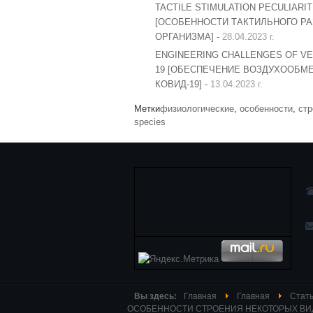
TACTILE STIMULATION PECULIARI
[ОСОБЕННОСТИ ТАКТИЛЬНОГО Р
ОРГАНИЗМА] -
28.04.2023 г.
ENGINEERING CHALLENGES OF VEN
19 [ОБЕСПЕЧЕНИЕ ВОЗДУХООБМ
КОВИД-19] -
13.04.2023 г.
Метки
физиологические
,
особенности
,
стр
species
Вы здесь:
Главная
Главная
Стать
ОСОБЕННОСТИ СТРОЕНИЯ НЕКОТОРЫХ ВИДО