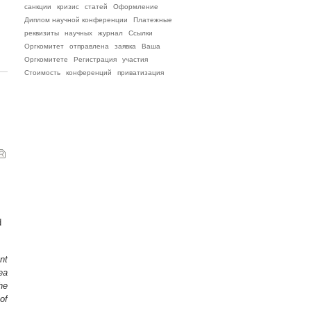
санкции
кризис
статей
Оформление
Диплом научной конференции
Платежные
реквизиты
научных
журнал
Ссылки
Оргкомитет
отправлена
заявка
Ваша
Оргкомитете
Регистрация
участия
Стоимость
конференций
приватизация
d
nt
ea
he
of