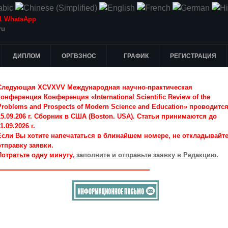
-51 WhatsApp
ru
ДИПЛОМ
ОРГВЗНОС
ГРАФИК
РЕГИСТРАЦИЯ
Следующая XCVXVV Международная научно-практическая
конференция Конференция «International Scientific Review of the
Problems and Prospects of Modern Science and Education» проводитс
15.09.206 г. Сборник в США (Boston. USA). Статьи принимаются до
1.09.2026 г.
Если Вы хотите напечататься в ближайшем номере, не откладывайт
отправку заявки.
Потратьте одну минуту,
заполните и отправьте заявку в Редакцию.