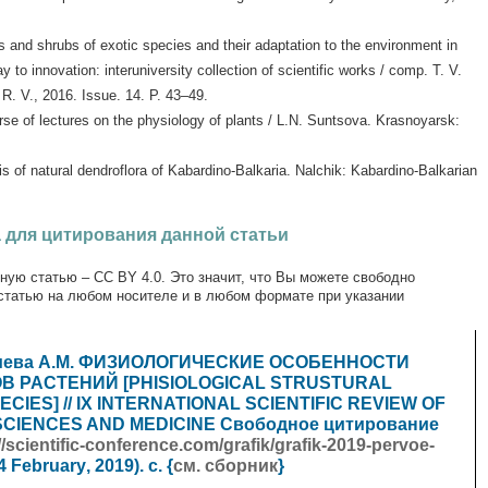
and shrubs of exotic species and their adaptation to the environment in
 to innovation: interuniversity collection of scientific works / comp. T. V.
R. V., 2016. Issue. 14. Р. 43–49.
se of lectures on the physiology of plants / L.N. Suntsova. Krasnoyarsk:
 of natural dendroflora of Kabardino-Balkaria. Nalchik: Kabardino-Balkarian
 для цитирования данной статьи
ную статью – CC BY 4.0. Это значит, что Вы можете свободно
статью на любом носителе и в любом формате при указании
озиева А.М. ФИЗИОЛОГИЧЕСКИЕ ОСОБЕННОСТИ
 РАСТЕНИЙ [PHISIOLOGICAL STRUSTURAL
IES] // IX INTERNATIONAL SCIENTIFIC REVIEW OF
SCIENCES AND MEDICINE
Свободное цитирование
//scientific-conference.com/grafik/grafik-2019-pervoe-
04
February
, 2019). с. {
см. сборник
}