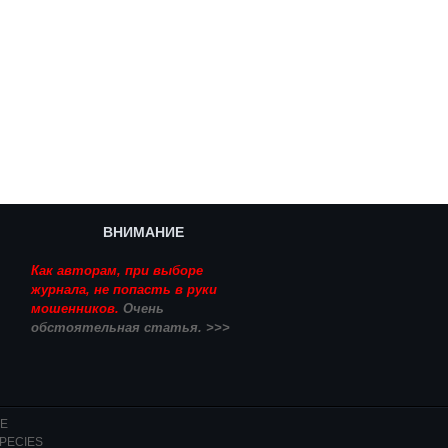
ВНИМАНИЕ
Как авторам, при выборе
журнала, не попасть в руки
мошенников.
Очень
обстоятельная статья. >>>
Е
PECIES