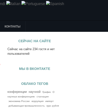
КОНТАКТЫ
СЕЙЧАС НА САЙТЕ
Сейчас на сайте 234 гостя и нет
я
пользователей
е
МЫ В ВКОНТАКТЕ
ОБЛАКО ТЕГОВ
конференции
научной
График
О
научных конференциях
стагнация
экономика России
коррупция
импорт
добывающая промышленность
курс рубля