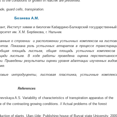
s to the conditions of growth in Nalchik are presented.
de, guard cells, transpiration.
Бозиева А.М.
ант, Институт химии и биологии Кабардино-Балкарский государственный
рситет им. Х.М. Бербекова, г. Нальчик
нные о строении и расположении устьичных комплексов на листов
нтов. Показана роль устьичных аппаратов в процессе транспираци
 общая площадь листьев, общая площадь устьичных комплексов
щади листьев. В ходе работы проведена оценка перспективнос
ти. Приведены результаты оценки уровня адаптации изученных видов
ке.
ковые интродуценты, листовая пластинка, устьичные комплекс
References
skaya A.S. Variability of characteristics of transpiration apparatus of the
e of the contrasting growing conditions. // Actual problems of the forest
ction of plants. Ulan–Ude: Publishing house of Buryat state University, 200