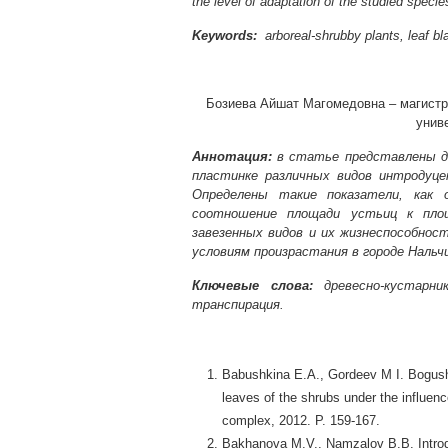
the level of adaptation of the studied specie
Keywords:
arboreal-shrubby plants, leaf bla
Бозиева Айшат Магомедовна – магистр
униве
Аннотация:
в статье представлены да
пластинке различных видов интродуце
Определены такие показатели, как
соотношение площади устьиц к пло
завезенных видов и их жизнеспособнос
условиям произрастания в городе Нальчи
Ключевые слова:
древесно-кустарни
транспирация.
Babushkina E.A., Gordeev M I. Bogushev
leaves of the shrubs under the influenc
complex, 2012. P. 159-167.
Bakhanova M.V., Namzalov B.B. Introdu