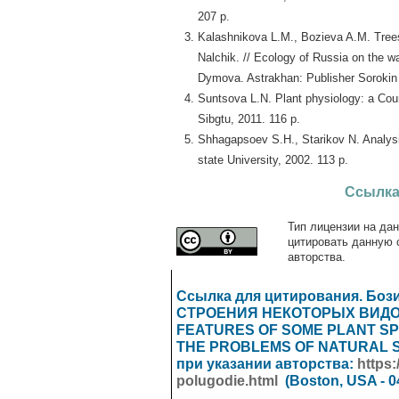
207 p.
Kalashnikova L.M., Bozieva A.M. Trees 
Nalchik. // Ecology of Russia on the way
Dymova. Astrakhan: Publisher Sorokin 
Suntsova L.N. Plant physiology: a Cour
Sibgtu, 2011. 116 p.
Shhagapsoev S.H., Starikov N. Analysis
state University, 2002. 113 p.
Ссылка
Тип лицензии на дан
цитировать данную 
авторства.
Ссылка для цитирования. Б
СТРОЕНИЯ НЕКОТОРЫХ ВИДОВ
FEATURES OF SOME PLANT SPEC
THE PROBLEMS OF NATURAL 
при указании авторства:
https:
polugodie.html
(Boston, USA - 