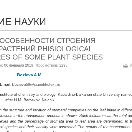
ИЕ НАУКИ
 ОСОБЕННОСТИ СТРОЕНИЯ
АСТЕНИЙ PHISIOLOGICAL
ES OF SOME PLANT SPECIES
о:
06 февраля 2019
Просмотров:
1295
Bozieva A.M.
Email:
Bozieva59@scientifictext.ru
titute of chemistry and biology, Kabardino-Balkarian state University name
after H.M. Berbekov, Nalchik
n the structure and location of stomatal complexes on the leaf blade in differe
devices in the transpiration process is shown. Such indicators as the total ar
lexes and the percentage of stomata area to leaf area are determined. In t
ed species and their viability were assessed. The results of the assessment 