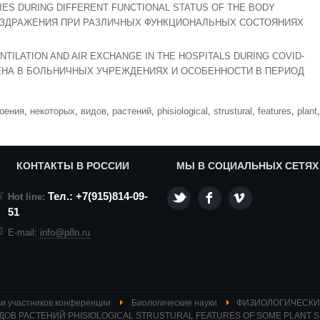
TIES DURING DIFFERENT FUNCTIONAL STATUS OF THE BODY
АЗДРАЖЕНИЯ ПРИ РАЗЛИЧНЫХ ФУНКЦИОНАЛЬНЫХ СОСТОЯНИЯХ
TILATION AND AIR EXCHANGE IN THE HOSPITALS DURING COVID-
ЕНА В БОЛЬНИЧНЫХ УЧРЕЖДЕНИЯХ И ОСОБЕННОСТИ В ПЕРИОД
оения
,
некоторых
,
видов
,
растений
,
phisiological
,
strustural
,
features
,
plant
,
КОНТАКТЫ В РОССИИ
МЫ В СОЦИАЛЬНЫХ СЕТЯХ
Тел.: +7(915)814-09-
Hot line:
51
E-mail:
info@p8n.ru
и участников конференции
Биологические науки
ФИЗИОЛОГИЧЕСКИ
В РАСТЕНИЙ PHISIOLOGICAL STRUSTURAL FEATURES OF SOME PLANT S