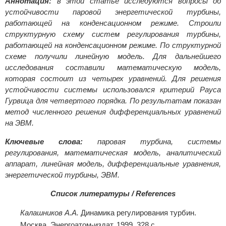
Аннотация:
в этой статье исследуются вопросы об
устойчивости паровой энергетической турбины,
работающей на конденсационном режиме. Строили
структурную схему систем регулирования турбины,
работающей на конденсационном режиме. По структурной
схеме получили линейную модель. Для дальнейшего
исследования составили математическую модель,
которая состоит из четырех уравнений. Для решения
устойчивости системы использовался критерий Рауса
Гурвица для четвертого порядка. По результатам показан
метод численного решения дифференциальных уравнений
на ЭВМ.
Ключевые слова
:
паровая турбина, системы
регулирования, математическая модель, аналитический
аппарат, линейная модель, дифференциальные уравнения,
энергетической турбины, ЭВМ.
Список литературы / References
Калашников А.А.
Динамика регулирования турбин.
Москва, Энергоатом-издат, 1999. 328 с.