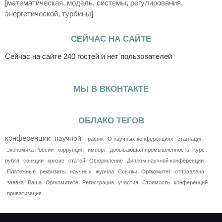
[математическая
,
модель
,
системы
,
регулирования
,
энергетической
,
турбины]
СЕЙЧАС НА САЙТЕ
Сейчас на сайте 240 гостей и нет пользователей
МЫ В ВКОНТАКТЕ
ОБЛАКО ТЕГОВ
конференции
научной
График
О научных конференциях
стагнация
экономика России
коррупция
импорт
добывающая промышленность
курс
рубля
санкции
кризис
статей
Оформление
Диплом научной конференции
Платежные
реквизиты
научных
журнал
Ссылки
Оргкомитет
отправлена
заявка
Ваша
Оргкомитете
Регистрация
участия
Стоимость
конференций
приватизация