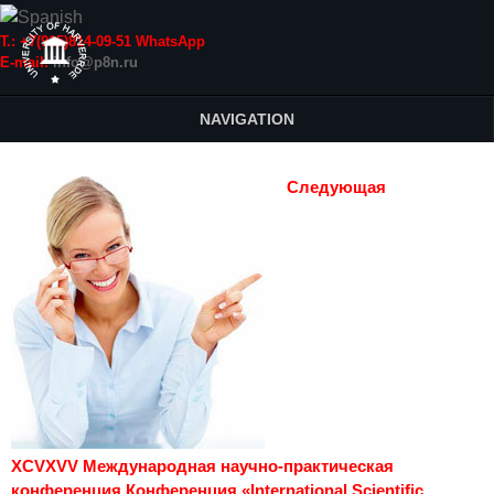
Т.: +7(915)814-09-51 WhatsApp
E-mail:
info@p8n.ru
NAVIGATION
Следующая
XCVXVV Международная научно-практическая
конференция Конференция «International Scientific