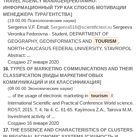
TRAVEL AGENCY MANAGER[РЕКЛАМНО-
ИНФОРМАЦИОННЫЙ ТУР КАК СПОСОБ МОТИВАЦИИ
МЕНЕДЖЕРА ТУРАГЕНТСТВА]
(19.00.00 Психологические науки)
Sergeeva V.F. Email:
Sergeeva516@scientifictext.ru
Sergeeva
Veronika Fedorovna - Student, DEPARTMENT OF
GEOGRAPHY, GEOINFORMATICS AND
TOURISM
,
NORTH-CAUCASUS FEDERAL UNIVERSITY, STAVROPOL
Abstract: ...
Создано 27 января 2020
16.
TYPES OF MARKETING COMMUNICATIONS AND THEIR
CLASSIFICATION [ВИДЫ МАРКЕТИНГОВЫХ
КОММУНИКАЦИЙ И ИХ КЛАССИФИКАЦИЯ]
(08.00.00 Экономические науки)
... of the usage of electronic marketing in
tourism
//
International Scientific and Practical Conference World science.
ROST, 2015. Т. 4. № 4. С. 61-65. Kayimova Z.A., Tairova M.M.
Investment activity of ...
Создано 16 января 2020
17.
THE ESSENCE AND CHARACTERISTICS OF CLUSTERS
IN REGIONAL ECONOMIC SYSTEMS [СУЩНОСТЬ И