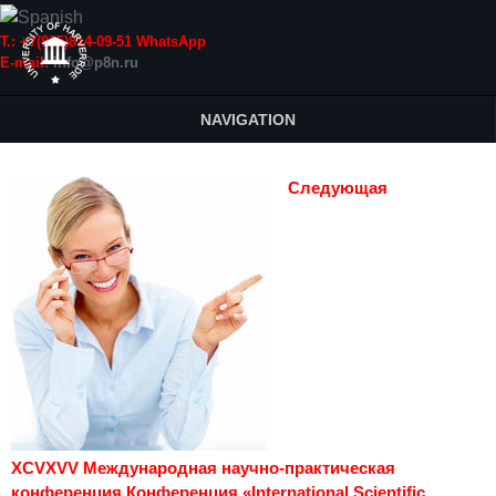
Т.: +7(915)814-09-51 WhatsApp
E-mail:
info@p8n.ru
NAVIGATION
Следующая
XCVXVV Международная научно-практическая
конференция Конференция «International Scientific