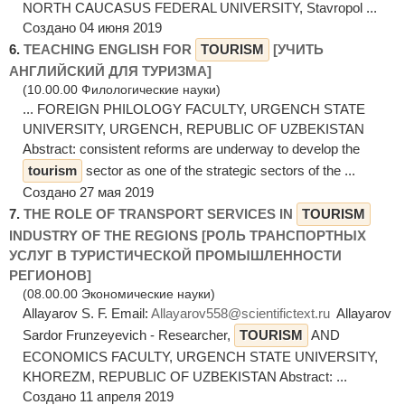
NORTH CAUCASUS FEDERAL UNIVERSITY, Stavropol ...
Создано 04 июня 2019
6.
TEACHING ENGLISH FOR
TOURISM
[УЧИТЬ
АНГЛИЙСКИЙ ДЛЯ ТУРИЗМА]
(10.00.00 Филологические науки)
... FOREIGN PHILOLOGY FACULTY, URGENCH STATE
UNIVERSITY, URGENCH, REPUBLIC OF UZBEKISTAN
Abstract: сonsistent reforms are underway to develop the
tourism
sector as one of the strategic sectors of the ...
Создано 27 мая 2019
7.
THE ROLE OF TRANSPORT SERVICES IN
TOURISM
INDUSTRY OF THE REGIONS [РОЛЬ ТРАНСПОРТНЫХ
УСЛУГ В ТУРИСТИЧЕСКОЙ ПРОМЫШЛЕННОСТИ
РЕГИОНОВ]
(08.00.00 Экономические науки)
Allayarov S. F. Email:
Allayarov558@scientifictext.ru
Allayarov
Sardor Frunzeyevich - Researcher,
TOURISM
AND
ECONOMICS FACULTY, URGENCH STATE UNIVERSITY,
KHOREZM, REPUBLIC OF UZBEKISTAN Abstract: ...
Создано 11 апреля 2019