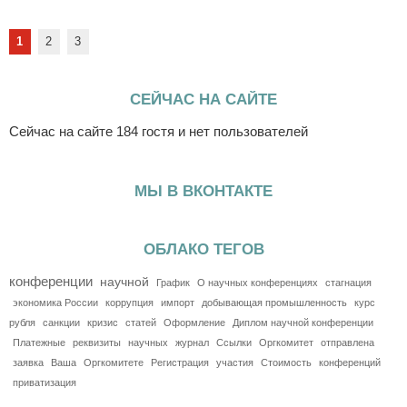
1
2
3
СЕЙЧАС НА САЙТЕ
Сейчас на сайте 184 гостя и нет пользователей
МЫ В ВКОНТАКТЕ
ОБЛАКО ТЕГОВ
конференции
научной
График
О научных конференциях
стагнация
экономика России
коррупция
импорт
добывающая промышленность
курс
рубля
санкции
кризис
статей
Оформление
Диплом научной конференции
Платежные
реквизиты
научных
журнал
Ссылки
Оргкомитет
отправлена
заявка
Ваша
Оргкомитете
Регистрация
участия
Стоимость
конференций
приватизация