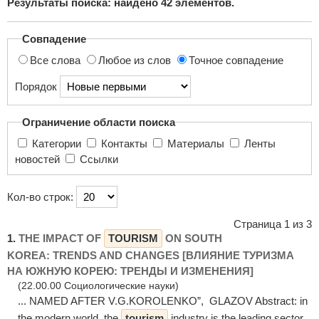
Результаты поиска: найдено
42
элементов.
поиска...
Совпадение
Все слова
Любое из слов
Точное совпадение
Порядок
Ограничение области поиска
Категории
Контакты
Материалы
Ленты
новостей
Ссылки
Кол-во строк:
Страница 1 из 3
1.
THE IMPACT OF
TOURISM
ON SOUTH
KOREA: TRENDS AND CHANGES [ВЛИЯНИЕ ТУРИЗМА
НА ЮЖНУЮ КОРЕЮ: ТРЕНДЫ И ИЗМЕНЕНИЯ]
(22.00.00 Социологические науки)
... NAMED AFTER V.G.KOROLENKO”, GLAZOV Abstract: in
the modern world, the
tourism
industry is the leading sector