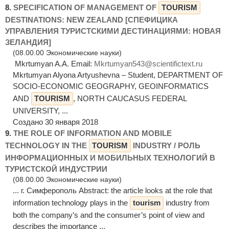
8.
SPECIFICATION OF MANAGEMENT OF
TOURISM
DESTINATIONS: NEW ZEALAND [СПЕФИЦИКА
УПРАВЛЕНИЯ ТУРИСТСКИМИ ДЕСТИНАЦИЯМИ: НОВАЯ
ЗЕЛАНДИЯ]
(08.00.00 Экономические науки)
Mkrtumyan A.A. Email:
Mkrtumyan543@scientifictext.ru
Mkrtumyan Alyona Artyushevna – Student, DEPARTMENT OF
SOCIO-ECONOMIC GEOGRAPHY, GEOINFORMATICS
AND
TOURISM
, NORTH CAUCASUS FEDERAL
UNIVERSITY, ...
Создано 30 января 2018
9.
THE ROLE OF INFORMATION AND MOBILE
TECHNOLOGY IN THE
TOURISM
INDUSTRY / РОЛЬ
ИНФОРМАЦИОННЫХ И МОБИЛЬНЫХ ТЕХНОЛОГИЙ В
ТУРИСТСКОЙ ИНДУСТРИИ
(08.00.00 Экономические науки)
... г. Симферополь Abstract: the article looks at the role that
information technology plays in the
tourism
industry from
both the company’s and the consumer’s point of view and
describes the importance ...