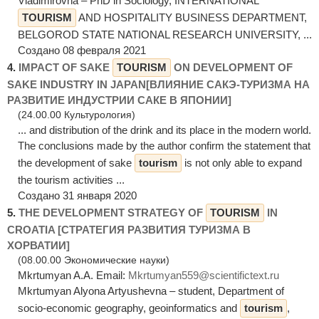
Vladimirovna – PhD in Sociology, INTERNATIONAL
TOURISM
AND HOSPITALITY BUSINESS DEPARTMENT,
BELGOROD STATE NATIONAL RESEARCH UNIVERSITY, ...
Создано 08 февраля 2021
4.
IMPACT OF SAKE
TOURISM
ON DEVELOPMENT OF
SAKE INDUSTRY IN JAPAN[ВЛИЯНИЕ САКЭ-ТУРИЗМА НА
РАЗВИТИЕ ИНДУСТРИИ САКЕ В ЯПОНИИ]
(24.00.00 Культурология)
... and distribution of the drink and its place in the modern world.
The conclusions made by the author confirm the statement that
the development of sake
tourism
is not only able to expand
the tourism activities ...
Создано 31 января 2020
5.
THE DEVELOPMENT STRATEGY OF
TOURISM
IN
CROATIA [СТРАТЕГИЯ РАЗВИТИЯ ТУРИЗМА В
ХОРВАТИИ]
(08.00.00 Экономические науки)
Mkrtumyan A.A. Email:
Mkrtumyan559@scientifictext.ru
Mkrtumyan Alyona Artyushevna – student, Department of
socio-economic geography, geoinformatics and
tourism
,