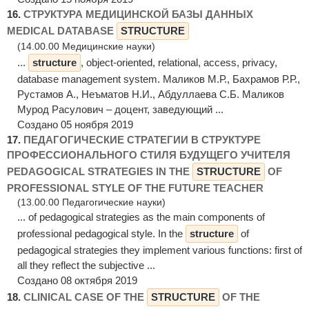
16.
СТРУКТУРА МЕДИЦИНСКОЙ БАЗЫ ДАННЫХ
MEDICAL DATABASE
STRUCTURE
(14.00.00 Медицинские науки)
...
structure
, object-oriented, relational, access, privacy,
database management system. Маликов М.Р., Бахрамов Р.Р.,
Рустамов А., Неъматов Н.И., Абдуллаева С.Б. Маликов
Мурод Расулович – доцент, заведующий ...
Создано 05 ноября 2019
17.
ПЕДАГОГИЧЕСКИЕ СТРАТЕГИИ В СТРУКТУРЕ
ПРОФЕССИОНАЛЬНОГО СТИЛЯ БУДУЩЕГО УЧИТЕЛЯ
PEDAGOGICAL STRATEGIES IN THE
STRUCTURE
OF
PROFESSIONAL STYLE OF THE FUTURE TEACHER
(13.00.00 Педагогические науки)
... of pedagogical strategies as the main components of
professional pedagogical style. In the
structure
of
pedagogical strategies they implement various functions: first of
all they reflect the subjective ...
Создано 08 октября 2019
18.
CLINICAL CASE OF THE
STRUCTURE
OF THE