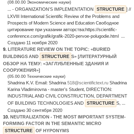
(08.00.00 Экономические науки)
... - ORGANIZATION'S IMPLEMENTATION
STRUCTURE
] //
LXVIII International Scientific Review of the Problems and
Prospects of Modern Science and Education Свободное
цитирование при указании авторства:https://scientific-
conference.com/grafik/grafik-2020-pervoe-polugodie.html ...
Создано 11 ноября 2020
9.
LITERATURE REVIEW ON THE TOPIC: «BURIED
BUILDINGS AND
STRUCTURE
S» [ЛИТЕРАТУРНЫЙ
ОБЗОР НА ТЕМУ: «ЗАГЛУБЛЕННЫЕ ЗДАНИЯ И
СООРУЖЕНИЯ»]
(05.00.00 Технические науки)
Shadrina K.V. Email: Shadrina
518@scientifictext.ru
Shadrina
Karina Vladimirovna - master's Student, DIRECTION:
INDUSTRIAL AND CIVIL CONSTRUCTION, DEPARTMENT
OF BUILDING TECHNOLOGIES AND
STRUCTURE
S, ...
Создано 30 сентября 2020
10.
NEUTRALIZATION - THE MOST IMPORTANT SYSTEM-
FORMING FACTOR IN THE SEMANTIC MICRO
STRUCTURE
OF HYPONYMS