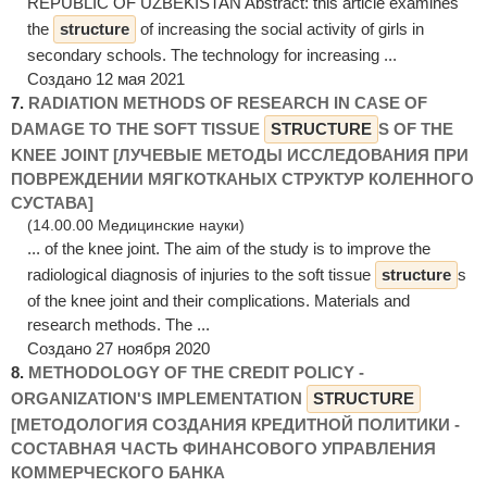
REPUBLIC OF UZBEKISTAN Abstract: this article examines
the
structure
of increasing the social activity of girls in
secondary schools. The technology for increasing ...
Создано 12 мая 2021
7.
RADIATION METHODS OF RESEARCH IN CASE OF
DAMAGE TO THE SOFT TISSUE
STRUCTURE
S OF THE
KNEE JOINT [ЛУЧЕВЫЕ МЕТОДЫ ИССЛЕДОВАНИЯ ПРИ
ПОВРЕЖДЕНИИ МЯГКОТКАНЫХ СТРУКТУР КОЛЕННОГО
СУСТАВА]
(14.00.00 Медицинские науки)
... of the knee joint. The aim of the study is to improve the
radiological diagnosis of injuries to the soft tissue
structure
s
of the knee joint and their complications. Materials and
research methods. The ...
Создано 27 ноября 2020
8.
METHODOLOGY OF THE CREDIT POLICY -
ORGANIZATION'S IMPLEMENTATION
STRUCTURE
[МЕТОДОЛОГИЯ СОЗДАНИЯ КРЕДИТНОЙ ПОЛИТИКИ -
СОСТАВНАЯ ЧАСТЬ ФИНАНСОВОГО УПРАВЛЕНИЯ
КОММЕРЧЕСКОГО БАНКА