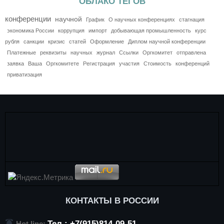
ОБЛАКО ТЕГОВ
конференции
научной
График
О научных конференциях
стагнация
экономика России
коррупция
импорт
добывающая промышленность
курс
рубля
санкции
кризис
статей
Оформление
Диплом научной конференции
Платежные
реквизиты
научных
журнал
Ссылки
Оргкомитет
отправлена
заявка
Ваша
Оргкомитете
Регистрация
участия
Стоимость
конференций
приватизация
КОНТАКТЫ В РОССИИ
Тел.: +7(915)814-09-51
Hot line: