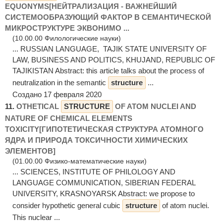
EQUONYMS[НЕЙТРАЛИЗАЦИЯ - ВАЖНЕЙШИЙ
СИСТЕМООБРАЗУЮЩИЙ ФАКТОР В СЕМАНТИЧЕСКОЙ
МИКРОСТРУКТУРЕ ЭКВОНИМО ...
(10.00.00 Филологические науки)
... RUSSIAN LANGUAGE, TAJIK STATE UNIVERSITY OF
LAW, BUSINESS AND POLITICS, KHUJAND, REPUBLIC OF
TAJIKISTAN Abstract: this article talks about the process of
neutralization in the semantic
structure
...
Создано 17 февраля 2020
11.
OTHETICAL
STRUCTURE
OF ATOM NUCLEI AND
NATURE OF CHEMICAL ELEMENTS
TOXICITY[ГИПОТЕТИЧЕСКАЯ СТРУКТУРА АТОМНОГО
ЯДРА И ПРИРОДА ТОКСИЧНОСТИ ХИМИЧЕСКИХ
ЭЛЕМЕНТОВ]
(01.00.00 Физико-математические науки)
... SCIENCES, INSTITUTE OF PHILOLOGY AND
LANGUAGE COMMUNICATION, SIBERIAN FEDERAL
UNIVERSITY, KRASNOYARSK Abstract: we propose to
consider hypothetic general cubic
structure
of atom nuclei.
This nuclear ...