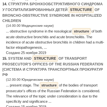
14.
СТРУКТУРА БРОНХООБСТРУКТИВНОГО СИНДРОМА
У ГОСПИТАЛИЗИРОВАННЫХ ДЕТЕЙ
STRUCTURE
OF
BRONCHO-OBSTRUCTIVE SYNDROME IN HOSPITALIZED
CHILDREN
(14.00.00 Медицинские науки)
... obstructive syndrome in the nosological
structure
of both
acute obstructive bronchitis and acute bronchiolitis. The
incidence of acute obstructive bronchitis in children had a multi-
factor etiopathogenesis, ...
Создано 25 ноября 2019
15.
SYSTEM AND
STRUCTURE
OF TRANSPORT
PROSECUTOR'S OFFICES OF THE RUSSIAN FEDERATION
[СИСТЕМА И СТРУКТУРА ТРАНСПОРТНЫХ ПРОКУРАТУР
РФ
(12.00.00 Юридические науки)
... present stage. The
structure
of the bodies of transport
prosecutor's offices of the Russian Federation is considered.
The relevance of the topic under consideration is due to the
specificity and significance ...
Создано 15 ноября 2019