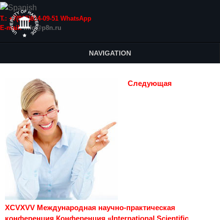
Т.: +7(915)814-09-51 WhatsApp
E-mail:
info@p8n.ru
NAVIGATION
Следующая
XCVXVV Международная научно-практическая
конференция Конференция «International Scientific