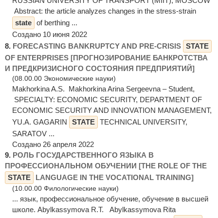
RUSSIAN UNIVERSITY OF TRANSPORT (MIIT), MOSCOW
Abstract: the article analyzes changes in the stress-strain
state
of berthing ...
Создано 10 июня 2022
8.
FORECASTING BANKRUPTCY AND PRE-CRISIS
STATE
OF ENTERPRISES [ПРОГНОЗИРОВАНИЕ БАНКРОТСТВА
И ПРЕДКРИЗИСНОГО СОСТОЯНИЯ ПРЕДПРИЯТИЙ]
(08.00.00 Экономические науки)
Makhorkina A.S. Makhorkina Arina Sergeevna – Student,
SPECIALTY: ECONOMIC SECURITY, DEPARTMENT OF
ECONOMIC SECURITY AND INNOVATION MANAGEMENT,
YU.A. GAGARIN
STATE
TECHNICAL UNIVERSITY,
SARATOV ...
Создано 26 апреля 2022
9.
РОЛЬ ГОСУДАРСТВЕННОГО ЯЗЫКА В
ПРОФЕССИОНАЛЬНОМ ОБУЧЕНИИ [THE ROLE OF THE
STATE
LANGUAGE IN THE VOCATIONAL TRAINING]
(10.00.00 Филологические науки)
... язык, профессиональное обучение, обучение в высшей
школе. Abylkassymova R.T. Аbylkassymova Rita