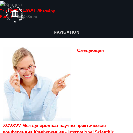
Т.: +7(915)814-09-51 WhatsApp
E-mail:
info@p8n.ru
NAVIGATION
Следующая
XCVXVV Международная научно-практическая
конференция Конференция «International Scientific