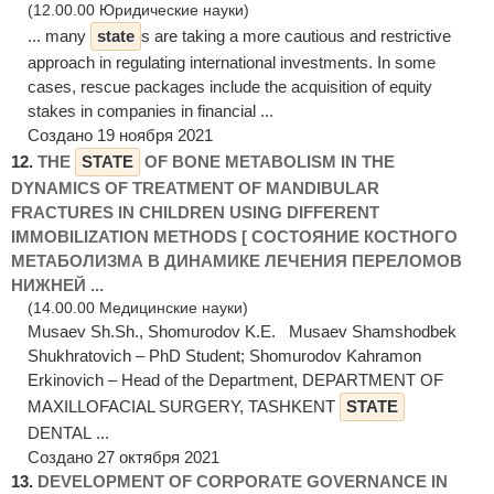
(12.00.00 Юридические науки)
... many
state
s are taking a more cautious and restrictive
approach in regulating international investments. In some
cases, rescue packages include the acquisition of equity
stakes in companies in financial ...
Создано 19 ноября 2021
12.
THE
STATE
OF BONE METABOLISM IN THE
DYNAMICS OF TREATMENT OF MANDIBULAR
FRACTURES IN CHILDREN USING DIFFERENT
IMMOBILIZATION METHODS [ СОСТОЯНИЕ КОСТНОГО
МЕТАБОЛИЗМА В ДИНАМИКЕ ЛЕЧЕНИЯ ПЕРЕЛОМОВ
НИЖНЕЙ ...
(14.00.00 Медицинские науки)
Musaev Sh.Sh., Shomurodov K.E. Musaev Shamshodbek
Shukhratovich – PhD Student; Shomurodov Kahramon
Erkinovich – Head of the Department, DEPARTMENT OF
MAXILLOFACIAL SURGERY, TASHKENT
STATE
DENTAL ...
Создано 27 октября 2021
13.
DEVELOPMENT OF CORPORATE GOVERNANCE IN