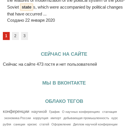
the features of modernization of the political system of the post-
Soviet
state
s, which were accompanied by political changes
that have occurred ...
Создано 22 января 2020
1
2
3
СЕЙЧАС НА САЙТЕ
Сейчас на сайте 473 гостя и нет пользователей
МЫ В ВКОНТАКТЕ
ОБЛАКО ТЕГОВ
конференции
научной
График
О научных конференциях
стагнация
экономика России
коррупция
импорт
добывающая промышленность
курс
рубля
санкции
кризис
статей
Оформление
Диплом научной конференции