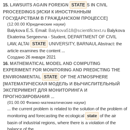
15.
LAWSUITS AGAIN FOREIGN
STATE
S IN CIVIL
PROCEEDINGS [ИСКИ К ИНОСТРАННЫМ
ГОСУДАРСТВАМ В ГРАЖДАНСКОМ ПРОЦЕССЕ]
(12.00.00 Юридические науки)
Balykova E.S. Email:
Balykova518@scientifictext.ru
Balykova
Ekaterina Sergeevna - Student, DEPARTMENT OF CIVIL
LAW, ALTAI
STATE
UNIVERSITY, BARNAUL Abstract: the
article examines the content ...
Создано 26 января 2021
16.
MATHEMATICAL MODEL AND COMPUTING
EXPERIMENT FOR MONITORING AND PREDICTING THE
ENVIRONMENTAL
STATE
OF THE ATMOSPHERE
[МАТЕМАТИЧЕСКАЯ МОДЕЛЬ И ВЫЧИСЛИТЕЛЬНЫЙ
ЭКСПЕРИМЕНТ ДЛЯ МОНИТОРИНГА И
ПРОГНОЗИРОВАНИЯ ...
(01.00.00 Физико-математические науки)
... the current problem is related to the solution of the problem of
monitoring and forecasting the ecological
state
of the air
basin of industrial regions, where there is a violation of the
balance of the ...