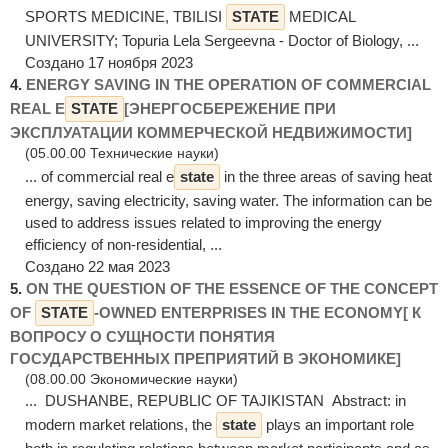
SPORTS MEDICINE, TBILISI
STATE
MEDICAL
UNIVERSITY; Topuria Lela Sergeevna - Doctor of Biology, ...
Создано 17 ноября 2023
4.
ENERGY SAVING IN THE OPERATION OF COMMERCIAL
REAL E
STATE
[ЭНЕРГОСБЕРЕЖЕНИЕ ПРИ
ЭКСПЛУАТАЦИИ КОММЕРЧЕСКОЙ НЕДВИЖИМОСТИ]
(05.00.00 Технические науки)
... of commercial real e
state
in the three areas of saving heat
energy, saving electricity, saving water. The information can be
used to address issues related to improving the energy
efficiency of non-residential, ...
Создано 22 мая 2023
5.
ON THE QUESTION OF THE ESSENCE OF THE CONCEPT
OF
STATE
-OWNED ENTERPRISES IN THE ECONOMY[ К
ВОПРОСУ О СУЩНОСТИ ПОНЯТИЯ
ГОСУДАРСТВЕННЫХ ПРЕПРИЯТИЙ В ЭКОНОМИКЕ]
(08.00.00 Экономические науки)
... DUSHANBE, REPUBLIC OF TAJIKISTAN Abstract: in
modern market relations, the
state
plays an important role