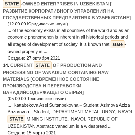
STATE
-OWNED ENTERPRISES IN UZBEKISTAN [
РАЗВИТИЕ КОРПОРАТИВНОГО УПРАВЛЕНИЯ НА
ГОСУДАРСТВЕННЫХ ПРЕДПРИЯТИЯХ В УЗБЕКИСТАНЕ]
(12.00.00 Юридические науки)
... of the economy exists in all countries of the world and as an
economic phenomenon is inherent in all historical periods and
all stages of development of society. It is known that
state
-
owned property is ...
Создано 27 октября 2021
14.
CURRENT
STATE
OF PRODUCTION AND
PROCESSING OF VANADIUM-CONTAINING RAW
MATERIALS [СОВРЕМЕННОЕ СОСТОЯНИЕ
ПРОИЗВОДСТВА И ПЕРЕРАБОТКИ
ВАНАДИЙСОДЕРЖАЩЕГО СЫРЬЯ]
(05.00.00 Технические науки)
... Kattabekova Asel Sultanbekovna – Student; Azimova Aziza
Bozorovna – Student, DEPARTMENT METALLURGY, NAVOI
STATE
MINING INSTITUTE, NAVOI, REPUBLIC OF
UZBEKISTAN Abstract: vanadium is a widespread ...
Создано 15 марта 2021