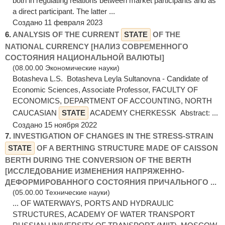
both in regulating relations between market participants and as
a direct participant. The latter ...
Создано 11 февраля 2023
6.
ANALYSIS OF THE CURRENT
STATE
OF THE
NATIONAL CURRENCY [НАЛИЗ СОВРЕМЕННОГО
СОСТОЯНИЯ НАЦИОНАЛЬНОЙ ВАЛЮТЫ]
(08.00.00 Экономические науки)
Botasheva L.S. Botasheva Leyla Sultanovna - Candidate of
Economic Sciences, Associate Professor, FACULTY OF
ECONOMICS, DEPARTMENT OF ACCOUNTING, NORTH
CAUCASIAN
STATE
ACADEMY CHERKESSK Abstract: ...
Создано 15 ноября 2022
7.
INVESTIGATION OF CHANGES IN THE STRESS-STRAIN
STATE
OF A BERTHING STRUCTURE MADE OF CAISSON
BERTH DURING THE CONVERSION OF THE BERTH
[ИССЛЕДОВАНИЕ ИЗМЕНЕНИЯ НАПРЯЖЕННО-
ДЕФОРМИРОВАННОГО СОСТОЯНИЯ ПРИЧАЛЬНОГО ...
(05.00.00 Технические науки)
... OF WATERWAYS, PORTS AND HYDRAULIC
STRUCTURES, ACADEMY OF WATER TRANSPORT