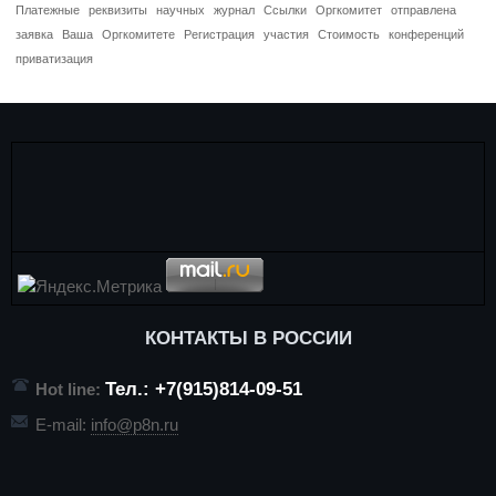
Платежные
реквизиты
научных
журнал
Ссылки
Оргкомитет
отправлена
заявка
Ваша
Оргкомитете
Регистрация
участия
Стоимость
конференций
приватизация
КОНТАКТЫ В РОССИИ
Тел.: +7(915)814-09-51
Hot line:
E-mail:
info@p8n.ru