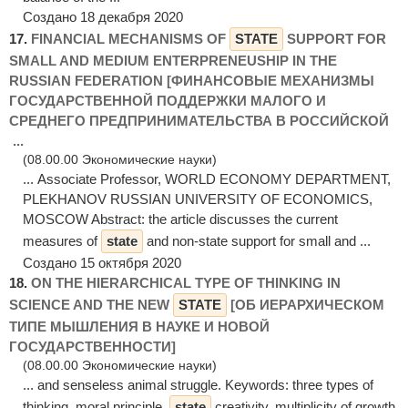
Создано 18 декабря 2020
17.
FINANCIAL MECHANISMS OF
STATE
SUPPORT FOR
SMALL AND MEDIUM ENTERPRENEUSHIP IN THE
RUSSIAN FEDERATION [ФИНАНСОВЫЕ МЕХАНИЗМЫ
ГОСУДАРСТВЕННОЙ ПОДДЕРЖКИ МАЛОГО И
СРЕДНЕГО ПРЕДПРИНИМАТЕЛЬСТВА В РОССИЙСКОЙ
...
(08.00.00 Экономические науки)
... Associate Professor, WORLD ECONOMY DEPARTMENT,
PLEKHANOV RUSSIAN UNIVERSITY OF ECONOMICS,
MOSCOW Abstract: the article discusses the current
measures of
state
and non-state support for small and ...
Создано 15 октября 2020
18.
ON THE HIERARCHICAL TYPE OF THINKING IN
SCIENCE AND THE NEW
STATE
[ОБ ИЕРАРХИЧЕСКОМ
ТИПЕ МЫШЛЕНИЯ В НАУКЕ И НОВОЙ
ГОСУДАРСТВЕННОСТИ]
(08.00.00 Экономические науки)
... and senseless animal struggle. Keywords: three types of
thinking, moral principle,
state
creativity, multiplicity of growth