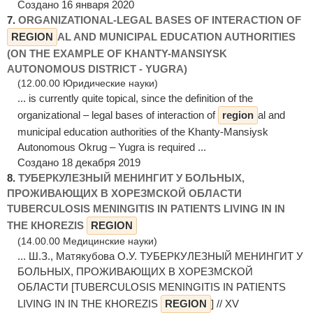
Создано 16 января 2020
7.
ORGANIZATIONAL-LEGAL BASES OF INTERACTION OF
REGION
AL AND MUNICIPAL EDUCATION AUTHORITIES
(ON THE EXAMPLE OF KHANTY-MANSIYSK
AUTONOMOUS DISTRICT - YUGRA)
(12.00.00 Юридические науки)
... is currently quite topical, since the definition of the
organizational – legal bases of interaction of
region
al and
municipal education authorities of the Khanty-Mansiysk
Autonomous Okrug – Yugra is required ...
Создано 18 декабря 2019
8.
ТУБЕРКУЛЕЗНЫЙ МЕНИНГИТ У БОЛЬНЫХ,
ПРОЖИВАЮЩИХ В ХОРЕЗМСКОЙ ОБЛАСТИ
TUВЕRСULOSIS MENINGITIS IN PATIENTS LIVING IN IN
THE КHOREZIS
REGION
(14.00.00 Медицинские науки)
... Ш.З., Матякубова О.У. ТУБЕРКУЛЕЗНЫЙ МЕНИНГИТ У
БОЛЬНЫХ, ПРОЖИВАЮЩИХ В ХОРЕЗМСКОЙ
ОБЛАСТИ [TUВЕRСULOSIS MENINGITIS IN PATIENTS
LIVING IN IN THE КHOREZIS
REGION
] // XV