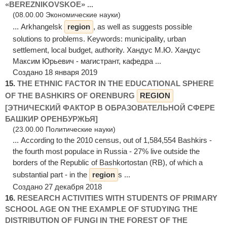
«BEREZNIKOVSKOE» ...
(08.00.00 Экономические науки)
... Arkhangelsk
region
, as well as suggests possible
solutions to problems. Keywords: municipality, urban
settlement, local budget, authority. Хандус М.Ю. Хандус
Максим Юрьевич - магистрант, кафедра ...
Создано 18 января 2019
15.
THE ETHNIC FACTOR IN THE EDUCATIONAL SPHERE
OF THE BASHKIRS OF ORENBURG
REGION
[ЭТНИЧЕСКИЙ ФАКТОР В ОБРАЗОВАТЕЛЬНОЙ СФЕРЕ
БАШКИР ОРЕНБУРЖЬЯ]
(23.00.00 Политические науки)
... According to the 2010 census, out of 1,584,554 Bashkirs -
the fourth most populace in Russia - 27% live outside the
borders of the Republic of Bashkortostan (RB), of which a
substantial part - in the
region
s ...
Создано 27 декабря 2018
16.
RESEARCH ACTIVITIES WITH STUDENTS OF PRIMARY
SCHOOL AGE ON THE EXAMPLE OF STUDYING THE
DISTRIBUTION OF FUNGI IN THE FOREST OF THE