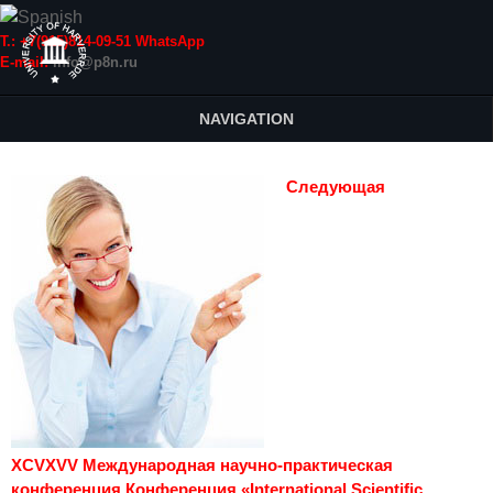
Т.: +7(915)814-09-51 WhatsApp
E-mail:
info@p8n.ru
NAVIGATION
Следующая
XCVXVV Международная научно-практическая
конференция Конференция «International Scientific