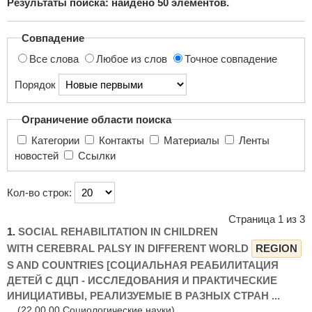
Результаты поиска: найдено
50
элементов.
поиска...
Совпадение
Все слова
Любое из слов
Точное совпадение
Порядок
Ограничение области поиска
Категории
Контакты
Материалы
Ленты
новостей
Ссылки
Кол-во строк:
Страница 1 из 3
1.
SOCIAL REHABILITATION IN CHILDREN
WITH CEREBRAL PALSY IN DIFFERENT WORLD
REGION
S AND COUNTRIES [СОЦИАЛЬНАЯ РЕАБИЛИТАЦИЯ
ДЕТЕЙ С ДЦП - ИССЛЕДОВАНИЯ И ПРАКТИЧЕСКИЕ
ИНИЦИАТИВЫ, РЕАЛИЗУЕМЫЕ В РАЗНЫХ СТРАН ...
(22.00.00 Социологические науки)