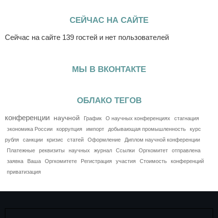
СЕЙЧАС НА САЙТЕ
Сейчас на сайте 139 гостей и нет пользователей
МЫ В ВКОНТАКТЕ
ОБЛАКО ТЕГОВ
конференции
научной
График
О научных конференциях
стагнация
экономика России
коррупция
импорт
добывающая промышленность
курс
рубля
санкции
кризис
статей
Оформление
Диплом научной конференции
Платежные
реквизиты
научных
журнал
Ссылки
Оргкомитет
отправлена
заявка
Ваша
Оргкомитете
Регистрация
участия
Стоимость
конференций
приватизация