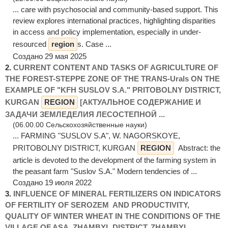
... care with psychosocial and community-based support. This
review explores international practices, highlighting disparities
in access and policy implementation, especially in under-
resourced
region
s. Case ...
Создано 29 мая 2025
2.
CURRENT CONTENT AND TASKS OF AGRICULTURE OF
THE FOREST-STEPPE ZONE OF THE TRANS-Urals ON THE
EXAMPLE OF "KFH SUSLOV S.A." PRITOBOLNY DISTRICT,
KURGAN
REGION
[АКТУАЛЬНОЕ СОДЕРЖАНИЕ И
ЗАДАЧИ ЗЕМЛЕДЕЛИЯ ЛЕСОСТЕПНОЙ ...
(06.00.00 Сельскохозяйственные науки)
... FARMING "SUSLOV S.A", W. NAGORSKOYE,
PRITOBOLNY DISTRICT, KURGAN
REGION
Abstract: the
article is devoted to the development of the farming system in
the peasant farm "Suslov S.A." Modern tendencies of ...
Создано 19 июля 2022
3.
INFLUENCE OF MINERAL FERTILIZERS ON INDICATORS
OF FERTILITY OF SEROZEM AND PRODUCTIVITY,
QUALITY OF WINTER WHEAT IN THE CONDITIONS OF THE
VILLAGE OF ASA, ZHAMBYL DISTRICT, ZHAMBYL