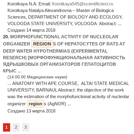
Korotkaya N.A. Email:
Korotkaya545@scientifictext.ru
Korotkaya Natalya Alexandrovna – Master of Biologica
Sciences, DEPARTMENT OF BIOLOGY AND ECOLOGY,
VOLOGDA STATE UNIVERSITY, VOLOGDA Abstract: ...
Создано 14 марта 2018
20.
MORPHOFUNCTIONAL ACTIVITY OF NUCLEOLAR
ORGANIZER
REGION
S OF HEPATOCYTES OF RATS AT
DEEP WATER HYPOTHERMIAS (EXPERIMENTAL
RESERCH) [МОРФОФУНКЦИОНАЛЬНАЯ АКТИВНОСТЬ
ЯДРЫШКОВЫХ ОРГАНИЗАТОРОВ ГЕПАТОЦИТОВ
КРЫС ...
(14.00.00 Медицинские науки)
... ANATOMY WITH APE COURSE, ALTAI STATE MEDICAL
UNIVERSITY, BARNAUL Abstract: the objective of the work
was the estimation of the morphofunctional activity of nucleolar
organizer
region
s (AgNOR) ...
Создано 13 марта 2018
1
2
3