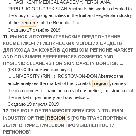
... TASHKENT MEDICAL ACADEMY, FERGHANA,
REPUBLIC OF UZBEKISTAN Abstract: this work is devoted to
the study of ongoing activities in the fruit and vegetable industry
of the
region
s of the Republic. The ...
Создано 17 октября 2019
11.
РЫНОК И ПОТРЕБИТЕЛЬСКИЕ ПРЕДПОЧТЕНИЯ
КОСМЕТИКО-ГИГИЕНИЧЕСКИХ МОЮЩИХ СРЕДСТВ
ДЛЯ УХОДА ЗА КОЖЕЙ В ДОНЕЦКОМ РЕГИОНЕ MARKET
AND CONSUMER PREFERENCES COSMETIC AND
HYGIENIC CLEANERS FOR SKIN CARE IN DONETSK ...
(08.00.00 Экономические науки)
... UNIVERSITY (RINH), ROSTOV-ON-DON Abstract: the
article analyzes the market of the Donetsk
region
, namely
the main domestic manufacturers of cosmetics, the structure of
the market of perfumery and cosmetics ...
Создано 19 апреля 2019
12.
THE ROLE OF TRANSPORT SERVICES IN TOURISM
INDUSTRY OF THE
REGION
S [РОЛЬ ТРАНСПОРТНЫХ
УСЛУГ В ТУРИСТИЧЕСКОЙ ПРОМЫШЛЕННОСТИ
РЕГИОНОВ]