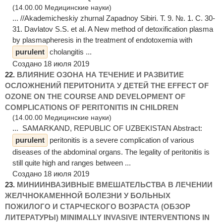
(14.00.00 Медицинские науки)
... //Akademicheskiy zhurnal Zapadnoy Sibiri. Т. 9. №. 1. С. 30-
31. Davlatov S.S. et al. A New method of detoxification plasma
by plasmapheresis in the treatment of endotoxemia with
purulent
cholangitis ...
Создано 18 июля 2019
22.
ВЛИЯНИЕ ОЗОНА НА ТЕЧЕНИЕ И РАЗВИТИЕ
ОСЛОЖНЕНИЙ ПЕРИТОНИТА У ДЕТЕЙ THE EFFECT OF
OZONE ON THE COURSE AND DEVELOPMENT OF
COMPLICATIONS OF PERITONITIS IN CHILDREN
(14.00.00 Медицинские науки)
... SAMARKAND, REPUBLIC OF UZBEKISTAN Abstract:
purulent
peritonitis is a severe complication of various
diseases of the abdominal organs. The legality of peritonitis is
still quite high and ranges between ...
Создано 18 июля 2019
23.
МИНИИНВАЗИВНЫЕ ВМЕШАТЕЛЬСТВА В ЛЕЧЕНИИ
ЖЕЛЧНОКАМЕННОЙ БОЛЕЗНИ У БОЛЬНЫХ
ПОЖИЛОГО И СТАРЧЕСКОГО ВОЗРАСТА (ОБЗОР
ЛИТЕРАТУРЫ) MINIMALLY INVASIVE INTERVENTIONS IN