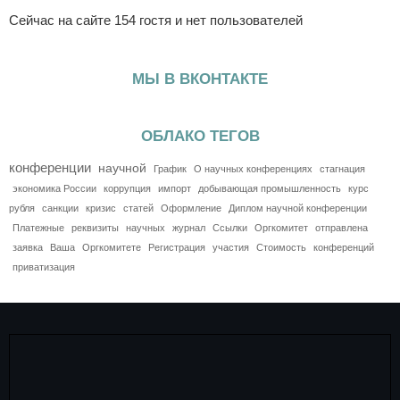
Сейчас на сайте 154 гостя и нет пользователей
МЫ В ВКОНТАКТЕ
ОБЛАКО ТЕГОВ
конференции
научной
График
О научных конференциях
стагнация
экономика России
коррупция
импорт
добывающая промышленность
курс
рубля
санкции
кризис
статей
Оформление
Диплом научной конференции
Платежные
реквизиты
научных
журнал
Ссылки
Оргкомитет
отправлена
заявка
Ваша
Оргкомитете
Регистрация
участия
Стоимость
конференций
приватизация