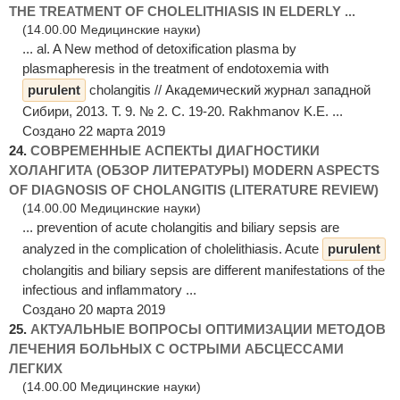
THE TREATMENT OF CHOLELITHIASIS IN ELDERLY ...
(14.00.00 Медицинские науки)
... al. A New method of detoxification plasma by
plasmapheresis in the treatment of endotoxemia with
purulent
cholangitis // Академический журнал западной
Сибири, 2013. Т. 9. № 2. С. 19-20. Rakhmanov K.E. ...
Создано 22 марта 2019
24.
СОВРЕМЕННЫЕ АСПЕКТЫ ДИАГНОСТИКИ
ХОЛАНГИТА (ОБЗОР ЛИТЕРАТУРЫ) MODERN ASPECTS
OF DIAGNOSIS OF CHOLANGITIS (LITERATURE REVIEW)
(14.00.00 Медицинские науки)
... prevention of acute cholangitis and biliary sepsis are
analyzed in the complication of cholelithiasis. Acute
purulent
cholangitis and biliary sepsis are different manifestations of the
infectious and inflammatory ...
Создано 20 марта 2019
25.
АКТУАЛЬНЫЕ ВОПРОСЫ ОПТИМИЗАЦИИ МЕТОДОВ
ЛЕЧЕНИЯ БОЛЬНЫХ С ОСТРЫМИ АБСЦЕССАМИ
ЛЕГКИХ
(14.00.00 Медицинские науки)