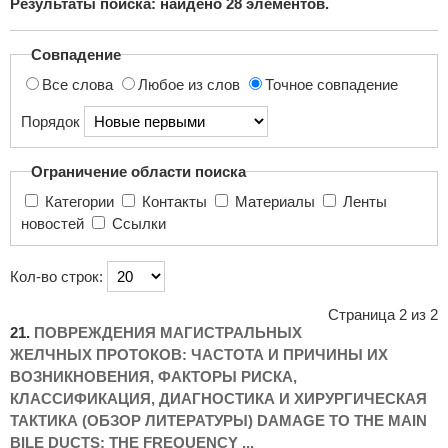
Результаты поиска: найдено
28
элементов.
поиска...
Совпадение
Все слова
Любое из слов
Точное совпадение
Порядок
Ограничение области поиска
Категории
Контакты
Материалы
Ленты
новостей
Ссылки
Кол-во строк:
Страница 2 из 2
21.
ПОВРЕЖДЕНИЯ МАГИСТРАЛЬНЫХ
ЖЕЛЧНЫХ ПРОТОКОВ: ЧАСТОТА И ПРИЧИНЫ ИХ
ВОЗНИКНОВЕНИЯ, ФАКТОРЫ РИСКА,
КЛАССИФИКАЦИЯ, ДИАГНОСТИКА И ХИРУРГИЧЕСКАЯ
ТАКТИКА (ОБЗОР ЛИТЕРАТУРЫ) DAMAGE TO THE MAIN
BILE DUCTS: THE FREQUENCY ...