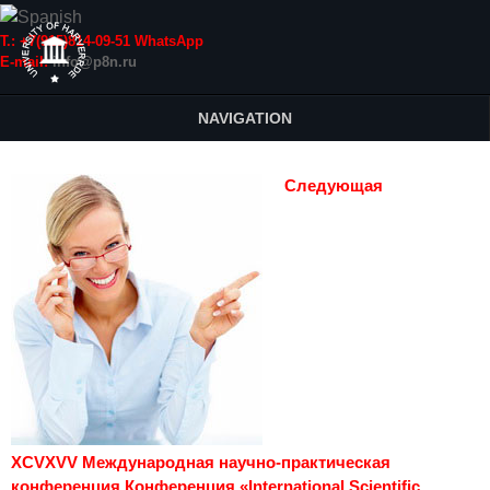
Т.: +7(915)814-09-51 WhatsApp
E-mail:
info@p8n.ru
NAVIGATION
Следующая
XCVXVV Международная научно-практическая
конференция Конференция «International Scientific