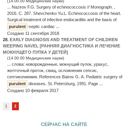
(14.00.00 Медицинские науки)
... Nazirov F.G. Surgery of echinococcosis // Monograph. ,
2016. С. 287. Shevchenko Yu.L. Echinococcosis of the heart.
Surgical treatment of infective endocarditis and the basis of
purulent
-septic cardiac ...
Создано 11 сентября 2018
28.
EARLY DIAGNOSIS AND TREATMENT OF CHILDREN
WEEPING NAVEL [РАННЯЯ ДИАГНОСТИКА И ЛЕЧЕНИЕ
МОКНУЩЕГО ПУПКА У ДЕТЕЙ]
(14.00.00 Медицинские науки)
... слова: новорожденные, мокнущий пупок, урахус,
желточный проток, свищ, осложнения сепсис,
септикопиемия. References Bairov G. A. Pediatric surgery of
purulent
diseases. St. Petersburg, 1991. Page ...
Создано 10 февраля 2017
1
2
СЕЙЧАС НА САЙТЕ