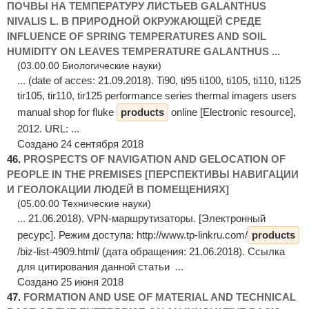
ПОЧВЫ НА ТЕМПЕРАТУРУ ЛИСТЬЕВ GALANTHUS
NIVALIS L. В ПРИРОДНОЙ ОКРУЖАЮЩЕЙ СРЕДЕ
INFLUENCE OF SPRING TEMPERATURES AND SOIL
HUMIDITY ON LEAVES TEMPERATURE GALANTHUS ...
(03.00.00 Биологические науки)
... (date of acces: 21.09.2018). Ti90, ti95 ti100, ti105, ti110, ti125
tir105, tir110, tir125 performance series thermal imagers users
manual shop for fluke
products
online [Electronic resource],
2012. URL: ...
Создано 24 сентября 2018
46.
PROSPECTS OF NAVIGATION AND GELOCATION OF
PEOPLE IN THE PREMISES [ПЕРСПЕКТИВЫ НАВИГАЦИИ
И ГЕОЛОКАЦИИ ЛЮДЕЙ В ПОМЕЩЕНИЯХ]
(05.00.00 Технические науки)
... 21.06.2018). VPN-маршрутизаторы. [Электронный
ресурс]. Режим доступа: http://www.tp-linkru.com/
products
/biz-list-4909.html/ (дата обращения: 21.06.2018). Ссылка
для цитирования данной статьи ...
Создано 25 июня 2018
47.
FORMATION AND USE OF MATERIAL AND TECHNICAL