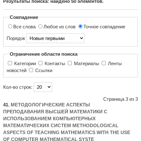
Результаты поиска: найдено
50
элементов.
поиска...
Совпадение
Все слова
Любое из слов
Точное совпадение
Порядок
Ограничение области поиска
Категории
Контакты
Материалы
Ленты
новостей
Ссылки
Кол-во строк:
Страница 3 из 3
41.
МЕТОДОЛОГИЧЕСКИЕ АСПЕКТЫ
ПРЕПОДАВАНИЯ ВЫС­ШЕЙ МАТЕМАТИКИ С
ИСПОЛЬЗОВАНИЕМ КОМПЬЮТЕР­НЫХ
МАТЕМАТИЧЕСКИХ СИСТЕМ METHODOLOGICAL
ASPECTS OF TEACHING MATHEMATICS WITH THE USE
OF COMPUTER MATHEMATICAL SYSTE