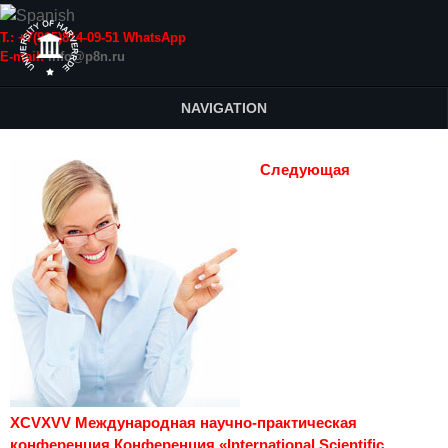
Т.: +7(915)814-09-51 WhatsApp
E-mail:
info@p8n.ru
NAVIGATION
Следующая
XCVXVV Международная научно-практическая
конференция Конференция «International Scientific