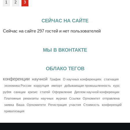
1
2
3
СЕЙЧАС НА САЙТЕ
Сейчас на сайте 297 гостей и нет пользователей
МЫ В ВКОНТАКТЕ
ОБЛАКО ТЕГОВ
конференции
научной
График
О научных конференциях
стагнация
экономика России
коррупция
импорт
добывающая промышленность
курс
рубля
санкции
кризис
статей
Оформление
Диплом научной конференции
Платежные
реквизиты
научных
журнал
Ссылки
Оргкомитет
отправлена
заявка
Ваша
Оргкомитете
Регистрация
участия
Стоимость
конференций
приватизация