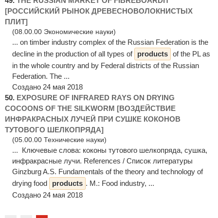
49.
THE RUSSIAN MARKET OF FIBREBOARDIT
[РОССИЙСКИЙ РЫНОК ДРЕВЕСНОВОЛОКНИСТЫХ
ПЛИТ]
(08.00.00 Экономические науки)
... on timber industry complex of the Russian Federation is the
decline in the production of all types of
products
of the PL as
in the whole country and by Federal districts of the Russian
Federation. The ...
Создано 24 мая 2018
50.
EXPOSURE OF INFRARED RAYS ON DRYING
COCOONS OF THE SILKWORM [ВОЗДЕЙСТВИЕ
ИНФРАКРАСНЫХ ЛУЧЕЙ ПРИ СУШКЕ КОКОНОВ
ТУТОВОГО ШЕЛКОПРЯДА]
(05.00.00 Технические науки)
... Ключевые слова: коконы тутового шелкопряда, сушка,
инфракрасные лучи. References / Список литературы
Ginzburg A.S. Fundamentals of the theory and technology of
drying food
products
. М.: Food industry, ...
Создано 24 мая 2018