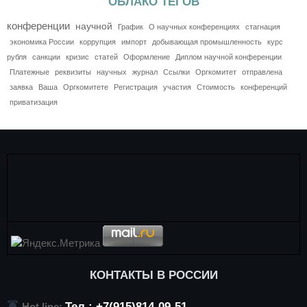
ОБЛАКО ТЕГОВ
конференции
научной
График
О научных конференциях
стагнация
экономика России
коррупция
импорт
добывающая промышленность
курс
рубля
санкции
кризис
статей
Оформление
Диплом научной конференции
Платежные
реквизиты
научных
журнал
Ссылки
Оргкомитет
отправлена
заявка
Ваша
Оргкомитете
Регистрация
участия
Стоимость
конференций
приватизация
КОНТАКТЫ В РОССИИ
Тел.: +7(915)814-09-51
Hot line: