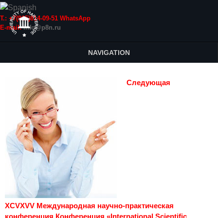
Т.: +7(915)814-09-51 WhatsApp
E-mail:
info@p8n.ru
NAVIGATION
Следующая
XCVXVV Международная научно-практическая
конференция Конференция «International Scientific