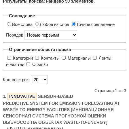
Результаты поиска: найдено
50
элементов.
поиска...
Совпадение
Все слова
Любое из слов
Точное совпадение
Порядок
Ограничение области поиска
Категории
Контакты
Материалы
Ленты
новостей
Ссылки
Кол-во строк:
Страница 1 из 3
1.
INNOVATIVE
SENSOR-BASED
PREDICTIVE SYSTEM FOR EMISSION FORECASTING AT
WASTE-TO-ENERGY FACILITIES [ИННОВАЦИОННАЯ
СЕНСОРНАЯ СИСТЕМА ПРОГНОЗНОЙ ОЦЕНКИ
ВЫБРОСОВ НА ОБЪЕКТАХ WASTE-TO-ENERGY]
(05.00.00 Технические науки)