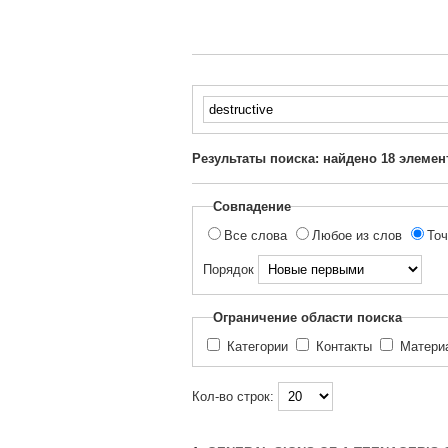
Введите
текст
для
Результаты поиска: найдено
18
элемен
поиска...
Совпадение
Все слова
Любое из слов
Точ
Порядок
Ограничение области поиска
Категории
Контакты
Матер
Кол-во строк: