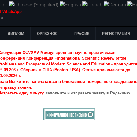
-51 WhatsApp
ru
ДИПЛОМ
ОРГВЗНОС
ГРАФИК
РЕГИСТРАЦИЯ
Следующая XCVXVV Международная научно-практическая
конференция Конференция «International Scientific Review of the
Problems and Prospects of Modern Science and Education» проводитс
15.09.206 г. Сборник в США (Boston. USA). Статьи принимаются до
1.09.2026 г.
Если Вы хотите напечататься в ближайшем номере, не откладывайт
отправку заявки.
Потратьте одну минуту,
заполните и отправьте заявку в Редакцию.