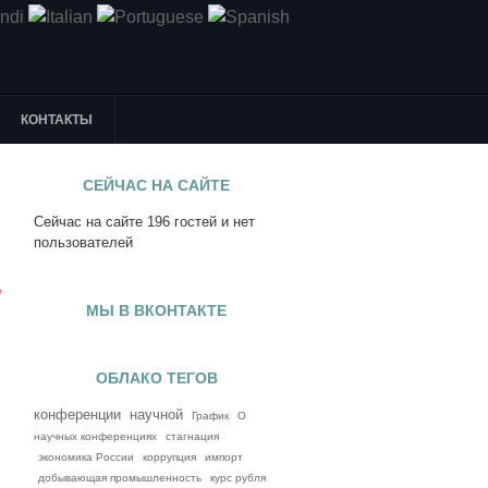
КОНТАКТЫ
СЕЙЧАС НА САЙТЕ
Сейчас на сайте 196 гостей и нет
я
пользователей
е
МЫ В ВКОНТАКТЕ
ОБЛАКО ТЕГОВ
конференции
научной
График
О
научных конференциях
стагнация
экономика России
коррупция
импорт
добывающая промышленность
курс рубля