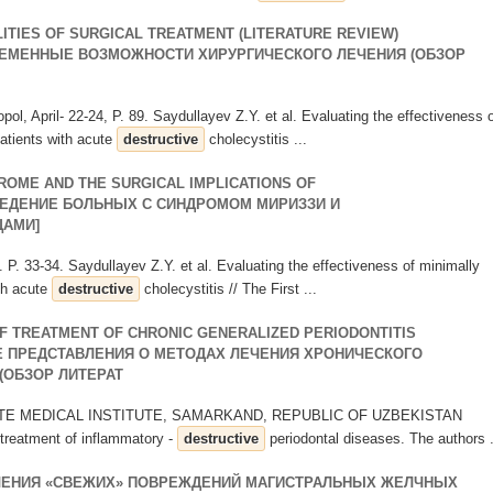
LITIES OF SURGICAL TREATMENT (LITERATURE REVIEW)
РЕМЕННЫЕ ВОЗМОЖНОСТИ ХИРУРГИЧЕСКОГО ЛЕЧЕНИЯ (ОБЗОР
opol, April- 22-24, Р. 89. Saydullayev Z.Y. et al. Evaluating the effectiveness 
patients with acute
destructive
cholecystitis ...
ROME AND THE SURGICAL IMPLICATIONS OF
ВЕДЕНИЕ БОЛЬНЫХ С СИНДРОМОМ МИРИЗЗИ И
АМИ]
. 33-34. Saydullayev Z.Y. et al. Evaluating the effectiveness of minimally
ith acute
destructive
cholecystitis // The First ...
F TREATMENT OF CHRONIC GENERALIZED PERIODONTITIS
ЫЕ ПРЕДСТАВЛЕНИЯ О МЕТОДАХ ЛЕЧЕНИЯ ХРОНИЧЕСКОГО
(ОБЗОР ЛИТЕРАТ
ATE MEDICAL INSTITUTE, SAMARKAND, REPUBLIC OF UZBEKISTAN
e treatment of inflammatory -
destructive
periodontal diseases. The authors .
ЕЧЕНИЯ «СВЕЖИХ» ПОВРЕЖДЕНИЙ МАГИСТРАЛЬНЫХ ЖЕЛЧНЫХ