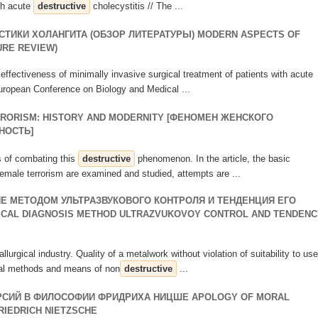
ith acute
destructive
cholecystitis // The ...
ТИКИ ХОЛАНГИТА (ОБЗОР ЛИТЕРАТУРЫ) MODERN ASPECTS OF
URE REVIEW)
 effectiveness of minimally invasive surgical treatment of patients with acute
European Conference on Biology and Medical ...
RORISM: HISTORY AND MODERNITY [ФЕНОМЕН ЖЕНСКОГО
НОСТЬ]
s of combating this
destructive
phenomenon. In the article, the basic
female terrorism are examined and studied, attempts are ...
Е МЕТОДОМ УЛЬТРАЗВУКОВОГО КОНТРОЛЯ И ТЕНДЕНЦИЯ ЕГО
ICAL DIAGNOSIS METHOD ULTRAZVUKOVOY CONTROL AND TENDENC
llurgical industry. Quality of a metalwork without violation of suitability to use
cal methods and means of non
destructive
...
РСИЙ В ФИЛОСОФИИ ФРИДРИХА НИЦШЕ APOLOGY OF MORAL
RIEDRICH NIETZSCHE