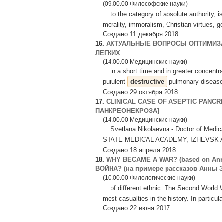
(09.00.00 Философские науки)
... to the category of absolute authority, 
morality, immoralism, Christian virtues, gen
Создано 11 декабря 2018
16.
АКТУАЛЬНЫЕ ВОПРОСЫ ОПТИМИЗ
ЛЕГКИХ
(14.00.00 Медицинские науки)
... in a short time and in greater concent
purulent-
destructive
pulmonary diseases
Создано 29 октября 2018
17.
CLINICAL CASE OF ASEPTIC PANC
ПАНКРЕОНЕКРОЗА]
(14.00.00 Медицинские науки)
... Svetlana Nikolaevna - Doctor of 
STATE MEDICAL ACADEMY, IZHEVSK Abstra
Создано 18 апреля 2018
18.
WHY BECAME A WAR? (based on Anna
ВОЙНА? (на примере рассказов Анны З
(10.00.00 Филологические науки)
... of different ethnic. The Second World
most casualties in the history. In particular
Создано 22 июня 2017