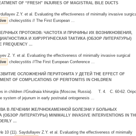
ATMENT OF “FRESH” INJURIES OF MAGISTRAL BILE DUCTS
ydullayev Z.Y. et al. Evaluating the effectiveness of minimally invasive surgic
tive
cholecystitis // The First European ...
ЛЧНЫХ ПРОТОКОВ: ЧАСТОТА И ПРИЧИНЫ ИХ ВОЗНИКНОВЕНИЯ,
ИАГНОСТИКА И ХИРУРГИЧЕСКАЯ ТАКТИКА (ОБЗОР ЛИТЕРАТУРЫ)
E FREQUENCY ...
v Z. Y. et al. Evaluating the effectiveness of minimally invasive surgical
tive
cholecystitis //The First European Conference ...
АЗВИТИЕ ОСЛОЖНЕНИЙ ПЕРИТОНИТА У ДЕТЕЙ THE EFFECT OF
ENT OF COMPLICATIONS OF PERITONITIS IN CHILDREN
s in children //Grudnaia khirurgiia (Moscow, Russia). Т. 4. С. 60-62. Orip
system of jejunum in early postnatal ontogenesis ...
ВА В ЛЕЧЕНИИ ЖЕЛЧНОКАМЕННОЙ БОЛЕЗНИ У БОЛЬНЫХ
(ОБЗОР ЛИТЕРАТУРЫ) MINIMALLY INVASIVE INTERVENTIONS IN TH
ERLY ...
 № 10 (11). Saydullayev Z.Y. et al. Evaluating the effectiveness of minimally