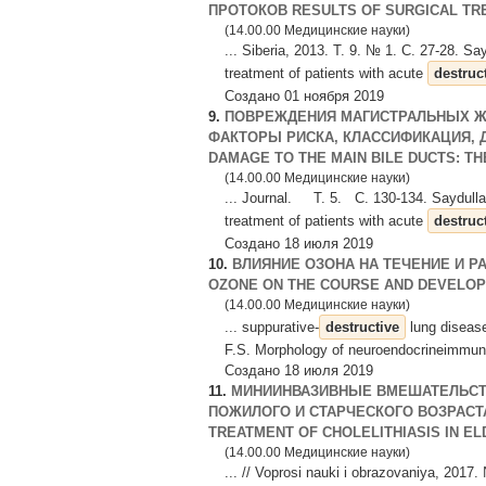
ПРОТОКОВ RESULTS OF SURGICAL TRE
(14.00.00 Медицинские науки)
... Siberia, 2013. Т. 9. № 1. С. 27-28. Sa
treatment of patients with acute
destruc
Создано 01 ноября 2019
9.
ПОВРЕЖДЕНИЯ МАГИСТРАЛЬНЫХ ЖЕ
ФАКТОРЫ РИСКА, КЛАССИФИКАЦИЯ, Д
DAMAGE TO THE MAIN BILE DUCTS: TH
(14.00.00 Медицинские науки)
... Journal. Т. 5. С. 130-134. Saydullaye
treatment of patients with acute
destruc
Создано 18 июля 2019
10.
ВЛИЯНИЕ ОЗОНА НА ТЕЧЕНИЕ И Р
OZONE ON THE COURSE AND DEVELOPM
(14.00.00 Медицинские науки)
... suppurative-
destructive
lung disease
F.S. Morphology of neuroendocrineimmune 
Создано 18 июля 2019
11.
МИНИИНВАЗИВНЫЕ ВМЕШАТЕЛЬСТ
ПОЖИЛОГО И СТАРЧЕСКОГО ВОЗРАСТА 
TREATMENT OF CHOLELITHIASIS IN ELD
(14.00.00 Медицинские науки)
... // Voprosi nauki i obrazovaniya, 2017.