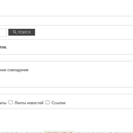
ПОИСК
тов.
ное совпадение
иалы
Ленты новостей
Ссылки