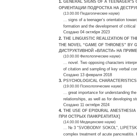
1.
GENERAL SIGNS OF A TEENAGER’S
ОРИЕНТАЦИИ ПОДРОСТКА НА ДЕСТРУ
(13.00.00 Педагогические науки)
... signs of a teenager’s orientation towa
formation and the development of critical t
Создано 04 октября 2023
2.
THE LINGUISTIC REALIZATION OF T
THE NOVEL “GAME OF THRONES” BY 
ДИСТРУКТИВНОЙ «ВЛАСТИ» НА ПРИМЕР
(10.00.00 Филологические науки)
... novel. Two opposing characters interpr
of citation and sampling of key verbal co
Создано 13 февраля 2018
3.
PSYCHOLOGICAL CHARACTERISTICS
(19.00.00 Психологические науки)
... great importance for understanding t
relationships, as well as for developing st
Создано 11 октября 2024
4.
THE USE OF EPIDURAL ANESTHESIA
ПРИ ОСТРЫХ ПАНКРЕАТИТАХ]
(14.00.00 Медицинские науки)
... № 3 "SVOBODNY SOKOL", LIPETSK Abstr
complex treatment of acute pancreatitis.