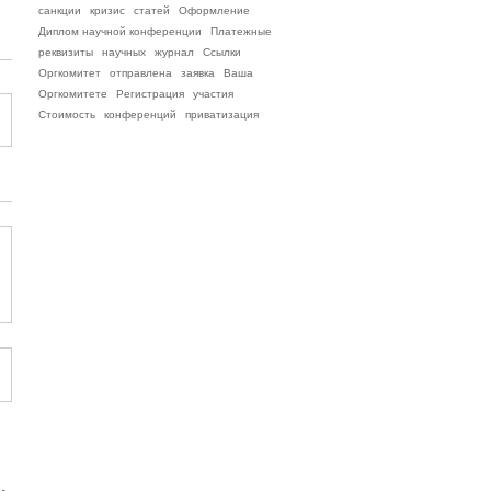
санкции
кризис
статей
Оформление
Диплом научной конференции
Платежные
реквизиты
научных
журнал
Ссылки
Оргкомитет
отправлена
заявка
Ваша
Оргкомитете
Регистрация
участия
Стоимость
конференций
приватизация