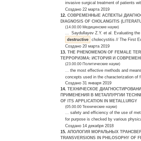
invasive surgical treatment of patients w
Создано 22 марта 2019
12.
СОВРЕМЕННЫЕ АСПЕКТЫ ДИАГНОС
DIAGNOSIS OF CHOLANGITIS (LITERAT
(14.00.00 Медицинские науки)
... Saydullayev Z.Y. et al. Evaluating the
destructive
cholecystitis // The First 
Создано 20 марта 2019
13.
THE PHENOMENON OF FEMALE TER
ТЕРРОРИЗМА: ИСТОРИЯ И СОВРЕМЕН
(23.00.00 Политические науки)
... the most effective methods and mean
concepts used in the characterization of 
Создано 31 января 2019
14.
ТЕХНИЧЕСКОЕ ДИАГНОСТИРОВАНИ
ПРИМЕНЕНИЯ В МЕТАЛЛУРГИИ TECHN
OF ITS APPLICATION IN METALLURGY
(05.00.00 Технические науки)
... safety and efficiency of the use of meta
for purpose is checked by various physi
Создано 14 декабря 2018
15.
АПОЛОГИЯ МОРАЛЬНЫХ ТРАНСВЕ
TRANSVERSIONS IN PHILOSOPHY OF F