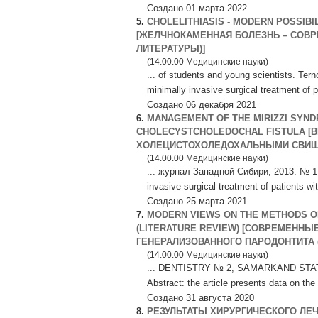
Создано 01 марта 2022
5.
CHOLELITHIASIS - MODERN POSSIBI
[ЖЕЛЧНОКАМЕННАЯ БОЛЕЗНЬ – СОВ
ЛИТЕРАТУРЫ)]
(14.00.00 Медицинские науки)
... of students and young scientists. Tern
minimally invasive surgical treatment of 
Создано 06 декабря 2021
6.
MANAGEMENT OF THE MIRIZZI SYND
CHOLECYSTCHOLEDOCHAL FISTULA [
ХОЛЕЦИСТОХОЛЕДОХАЛЬНЫМИ СВИЩ
(14.00.00 Медицинские науки)
... журнал Западной Сибири, 2013. № 1. Р
invasive surgical treatment of patients w
Создано 25 марта 2021
7.
MODERN VIEWS ON THE METHODS O
(LITERATURE REVIEW) [СОВРЕМЕНН
ГЕНЕРАЛИЗОВАННОГО ПАРОДОНТИТА 
(14.00.00 Медицинские науки)
... DENTISTRY № 2, SAMARKAND ST
Abstract: the article presents data on th
Создано 31 августа 2020
8.
РЕЗУЛЬТАТЫ ХИРУРГИЧЕСКОГО Л