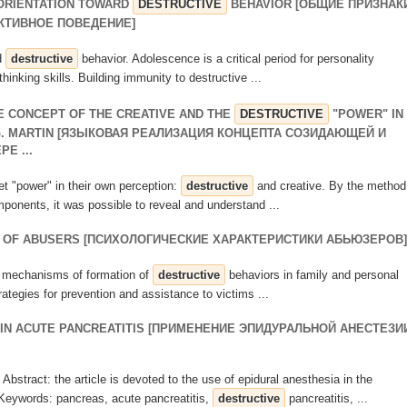
 ORIENTATION TOWARD
DESTRUCTIVE
BEHAVIOR [ОБЩИЕ ПРИЗНАК
КТИВНОЕ ПОВЕДЕНИЕ]
rd
destructive
behavior. Adolescence is a critical period for personality
hinking skills. Building immunity to destructive ...
HE CONCEPT OF THE CREATIVE AND THE
DESTRUCTIVE
"POWER" IN
G. MARTIN [ЯЗЫКОВАЯ РЕАЛИЗАЦИЯ КОНЦЕПТА СОЗИДАЮЩЕЙ И
Е ...
et "power" in their own perception:
destructive
and creative. By the method
mponents, it was possible to reveal and understand ...
 OF ABUSERS [ПСИХОЛОГИЧЕСКИЕ ХАРАКТЕРИСТИКИ АБЬЮЗЕРОВ]
he mechanisms of formation of
destructive
behaviors in family and personal
rategies for prevention and assistance to victims ...
 IN ACUTE PANCREATITIS [ПРИМЕНЕНИЕ ЭПИДУРАЛЬНОЙ АНЕСТЕЗИ
act: the article is devoted to the use of epidural anesthesia in the
 Keywords: pancreas, acute pancreatitis,
destructive
pancreatitis, ...