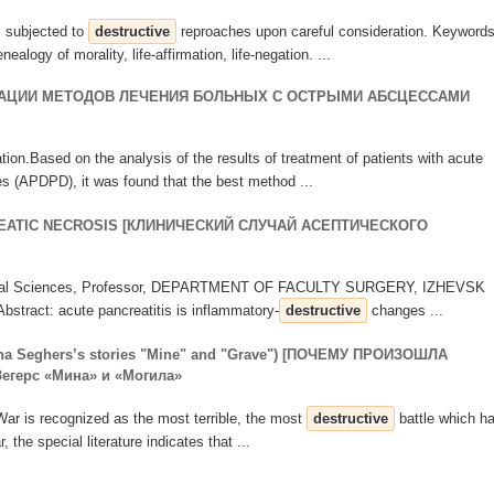
is subjected to
destructive
reproaches upon careful consideration. Keywords
ealogy of morality, life-affirmation, life-negation. ...
АЦИИ МЕТОДОВ ЛЕЧЕНИЯ БОЛЬНЫХ С ОСТРЫМИ АБСЦЕССАМИ
ration.Based on the analysis of the results of treatment of patients with acute
 (APDPD), it was found that the best method ...
REATIC NECROSIS [КЛИНИЧЕСКИЙ СЛУЧАЙ АСЕПТИЧЕСКОГО
Medical Sciences, Professor, DEPARTMENT OF FACULTY SURGERY, IZHEVSK
ct: аcute pancreatitis is inflammatory-
destructive
changes ...
 Seghers’s stories "Mine" and "Grave") [ПОЧЕМУ ПРОИЗОШЛА
егерс «Мина» и «Могила»
 War is recognized as the most terrible, the most
destructive
battle which h
, the special literature indicates that ...