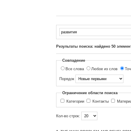
Введите
текст
для
Результаты поиска: найдено
50
элемен
поиска...
Совпадение
Все слова
Любое из слов
Точ
Порядок
Ограничение области поиска
Категории
Контакты
Матер
Кол-во строк: