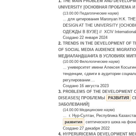
1.
THE MAIN PROBLEM AND DEVELOPME
UNIVERSITY [ОСНОВНАЯ ПРОБЛЕМА 
(13.00.00 Педагогические науки)
... для цитирования Maronyan H.K
DESIGN AT THE UNIVERSITY [ОСН
ОДЕЖДЫ В ВУЗЕ] // XCIV International 
Создано 22 января 2024
2.
TRENDS IN THE DEVELOPMENT OF T
OF SOCIAL MEDIA AUDIENCE MIGRATI
МЕДИАЛАНДШАФТА В УСЛОВИЯХ МИГРА
(10.00.00 Филологические науки)
... университет имени Алексея Косыги
тенденции, сдвиги в аудитории социа
регулировании ...
Создано 16 августа 2023
3.
PROBLEMS OF THE DEVELOPMENT O
DISEASES[ ПРОБЛЕМЫ
РАЗВИТИЯ
С
ЗАБОЛЕВАНИЙ]
(14.00.00 Медицинские науки)
... г. Нур-Султан, Республика Казахс
развития
септического шока на фоне
Создано 27 декабря 2022
4.
HYPERURICEMIA DEVELOPMENT MEC