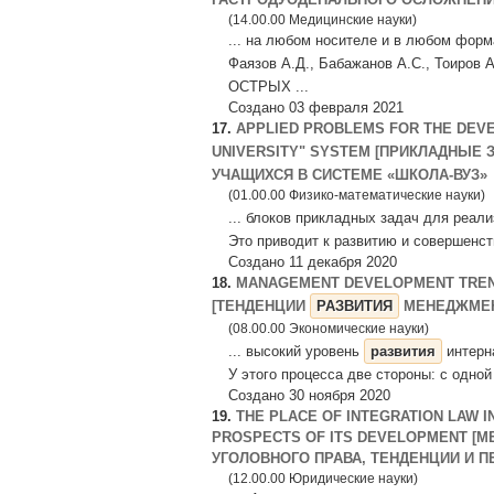
(14.00.00 Медицинские науки)
... на любом носителе и в любом форм
Фаязов А.Д., Бабажанов А.С., Тои
ОСТРЫХ ...
Создано 03 февраля 2021
17.
APPLIED PROBLEMS FOR THE DEVE
UNIVERSITY" SYSTEM [ПРИКЛАДНЫЕ 
УЧАЩИХСЯ В СИСТЕМЕ «ШКОЛА-ВУЗ»
(01.00.00 Физико-математические науки)
... блоков при­кладных задач для реа
Это приводит к развитию и совершенство
Создано 11 декабря 2020
18.
MANAGEMENT DEVELOPMENT TRENDS
[ТЕНДЕНЦИИ
РАЗВИТИЯ
МЕНЕДЖМЕН
(08.00.00 Экономические науки)
... высокий уровень
развития
интерна
У этого процесса две стороны: с одной
Создано 30 ноября 2020
19.
THE PLACE OF INTEGRATION LAW I
PROSPECTS OF ITS DEVELOPMENT [
УГОЛОВНОГО ПРАВА, ТЕНДЕНЦИИ И ПЕ
(12.00.00 Юридические науки)