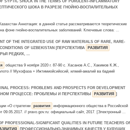
F SYPTIC SHOCK IN THE TERMS OF PURULENT-INFLAMMATORY
ЕПТИЧЕСКОГО ШОКА В РАЗРЕЗЕ ГНОЙНО-ВОСПАЛИТЕЛЬНЫХ
а Казахстан Аннотация: в данной статье рассматриваются теоретические
на фоне гнойно-воспалительных заболеваний. Ключевые слова: ...
T OF THE INTEGRATED USE OF RAW MATERIALS OF RARE, RARE-
 CONDITIONS OF UZBEKISTAN [ПЕРСПЕКТИВА
РАЗВИТИЯ
Я РЕДКИХ, ...
ия
общества 9 ноября 2020 г. 87-90 с. Хасанов А.С., Хакимов К.Ж.,
Золото // Мухофаза + Ижтимиойсийосий, илмий-амалий ва бадиий
IMINAL PROCESS: PROBLEMS AND PROSPECTS FOR DEVELOPMENT
ОВНОМ ПРОЦЕССЕ: ПРОБЛЕМЫ И ПЕРСПЕКТИВЫ
РАЗВИТИЯ
]
ации «О стратегии
развития
информационного общества в Российской
09.05.2017. // pravo.gov.ru: официальный сайт, 2017. [Электронный ...
F PROFESSIONAL-SIGNIFICANT QUALITIES IN FUTURE TEACHERS O
АЗВИТИЯ
ПРОФЕССИОНАЛЬНО-ЗНАЧИМЫХ КАЧЕСТВ У БУДУЩИХ