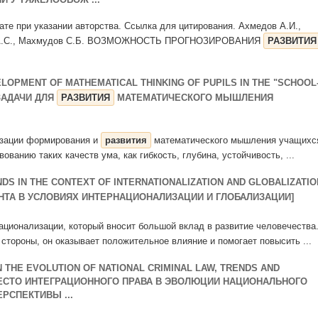
ате при указании авторства. Ссылка для цитирования. Ахмедов А.И.,
ров А.С., Махмудов С.Б. ВОЗМОЖНОСТЬ ПРОГНОЗИРОВАНИЯ
РАЗВИТИЯ
LOPMENT OF MATHEMATICAL THINKING OF PUPILS IN THE "SCHOOL
ЗАДАЧИ ДЛЯ
РАЗВИТИЯ
МАТЕМАТИЧЕСКОГО МЫШЛЕНИЯ
лизации формирования и
развития
математиче­ского мышления учащихс
ванию таких качеств ума, как гиб­кость, глубина, устойчивость, ...
 IN THE CONTEXT OF INTERNATIONALIZATION AND GLOBALIZATIO
ТА В УСЛОВИЯХ ИНТЕРНАЦИОНАЛИЗАЦИИ И ГЛОБАЛИЗАЦИИ]
ционализации, который вносит большой вклад в развитие человечества
 стороны, он оказывает положительное влияние и помогает повысить ...
N THE EVOLUTION OF NATIONAL CRIMINAL LAW, TRENDS AND
МЕСТО ИНТЕГРАЦИОННОГО ПРАВА В ЭВОЛЮЦИИ НАЦИОНАЛЬНОГО
РСПЕКТИВЫ ...