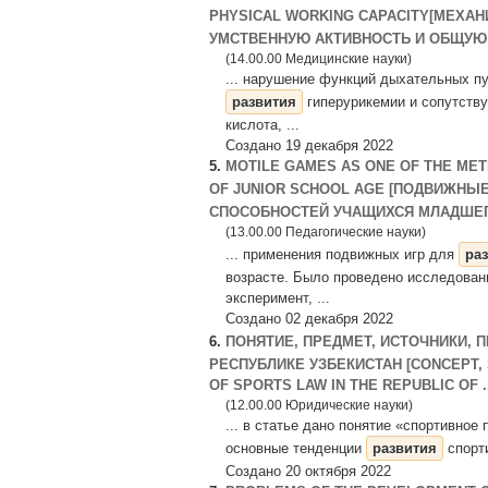
PHYSICAL WORKING CAPACITY[МЕХА
УМСТВЕННУЮ АКТИВНОСТЬ И ОБЩУЮ 
(14.00.00 Медицинские науки)
... нарушение функций дыхательных пу
развития
гиперурикемии и сопутств
кислота, ...
Создано 19 декабря 2022
5.
MOTILE GAMES AS ONE OF THE MET
OF JUNIOR SCHOOL AGE [ПОДВИЖНЫ
СПОСОБНОСТЕЙ УЧАЩИХСЯ МЛАДШЕГО
(13.00.00 Педагогические науки)
... применения подвижных игр для
ра
возрасте. Было проведено исследован
эксперимент, ...
Создано 02 декабря 2022
6.
ПОНЯТИЕ, ПРЕДМЕТ, ИСТОЧНИКИ,
РЕСПУБЛИКЕ УЗБЕКИСТАН [CONCEPT,
OF SPORTS LAW IN THE REPUBLIC OF ..
(12.00.00 Юридические науки)
... в статье дано понятие «спортивное
основные тенденции
развития
спорти
Создано 20 октября 2022