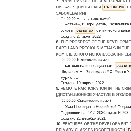
7.
PROBLEMS OF THE DEVELOPMENT O
DISEASES [ПРОБЛЕМЫ
РАЗВИТИЯ
С
ЗАБОЛЕВАНИЙ]
(14.00.00 Медицинские науки)
... Астана», г. Нур-Султан, Республик
основы
развития
септического шока 
Создано 27 июля 2022
8.
THE PROSPECT OF THE DEVELOPMEN
EARTH AND PRECIOUS METALS IN THE
КОМПЛЕКСНОГО ИСПОЛЬЗОВАНИЯ СЫРЬ
(05.00.00 Технические науки)
... как основа инновационного
развит
Шодиев А.Н., Эшонкулов У.Х. Уран и 
журнал, ...
Создано 19 апреля 2022
9.
REMOTE PARTICIPATION IN THE CR
[ДИСТАНЦИОННОЕ УЧАСТИЕ В УГОЛ
(12.00.00 Юридические науки)
... Указ Президента Российской Федер
Федерации на 2017 -2030 годы» №203 от 
Создано 21 декабря 2021
10.
FEATURES OF THE DEVELOPMENT O
PRIMARY CLASSES [ОСОБЕННОСТИ
Р