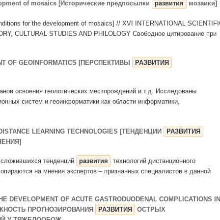
evelopment of mosaics [Исторические предпосылки
развития
мозаики]
onditions for the development of mosaics] // XVI INTERNATIONAL SCIENTIF
Y, CULTURAL STUDIES AND PHILOLOGY Свободное цитирование при
NT OF GEOINFORMATICS [ПЕРСПЕКТИВЫ
РАЗВИТИЯ
планов освоения геологических месторождений и т.д. Исследованы
онных систем и геоинформатики как области информатики,
 DISTANCE LEARNING TECHNOLOGIES [ТЕНДЕНЦИИ
РАЗВИТИЯ
ЧЕНИЯ]
 и сложившихся тенденций
развития
технологий дистанционного
пираются на мнения экспертов – признанных специалистов в данной
 THE DEVELOPMENT OF ACUTE GASTRODUODENAL COMPLICATIONS I
ОЖНОСТЬ ПРОГНОЗИРОВАНИЯ
РАЗВИТИЯ
ОСТРЫХ
 У ТЯЖЕЛООБОЖ ...