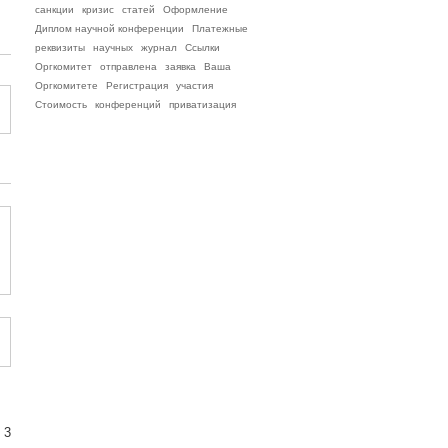
санкции
кризис
статей
Оформление
Диплом научной конференции
Платежные
реквизиты
научных
журнал
Ссылки
Оргкомитет
отправлена
заявка
Ваша
Оргкомитете
Регистрация
участия
Стоимость
конференций
приватизация
 3