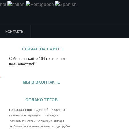
КОНТАКТЫ
СЕЙЧАС НА САЙТЕ
Сейчас на сайте 164 гостя и нет
я
пользователей
е
МЫ В ВКОНТАКТЕ
ОБЛАКО ТЕГОВ
конференции
научной
График
О
научных конференциях
стагнация
экономика России
коррупция
импорт
добывающая промышленность
курс рубля