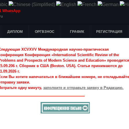
-51 WhatsApp
ru
ДИПЛОМ
ОРГВЗНОС
ГРАФИК
РЕГИСТРАЦИЯ
Следующая XCVXVV Международная научно-практическая
конференция Конференция «International Scientific Review of the
Problems and Prospects of Modern Science and Education» проводитс
15.09.206 г. Сборник в США (Boston. USA). Статьи принимаются до
1.09.2026 г.
Если Вы хотите напечататься в ближайшем номере, не откладывайт
отправку заявки.
Потратьте одну минуту,
заполните и отправьте заявку в Редакцию.