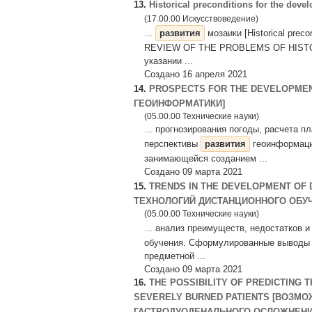
13.
Historical preconditions for the d
(17.00.00 Искусствоведение)
...
развития
мозаики [Historical prec
REVIEW OF THE PROBLEMS OF HISTOR
указании ...
Создано 16 апреля 2021
14.
PROSPECTS FOR THE DEVELOPME
ГЕОИНФОРМАТИКИ]
(05.00.00 Технические науки)
... прогнозирования погоды, расчета 
перспективы
развития
геоинформаци
занимающейся созданием ...
Создано 09 марта 2021
15.
TRENDS IN THE DEVELOPMENT OF
ТЕХНОЛОГИЙ ДИСТАНЦИОННОГО ОБУ
(05.00.00 Технические науки)
... анализ преимуществ, недостатков
обучения. Сформулированные выводы о
предметной ...
Создано 09 марта 2021
16.
THE POSSIBILITY OF PREDICTING
SEVERELY BURNED PATIENTS [ВОЗМ
ГАСТРОДУОДЕНАЛЬНОГО ОСЛОЖНЕНИЙ