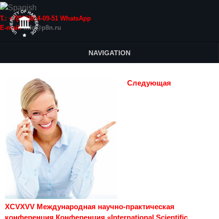
Т.: +7(915)814-09-51 WhatsApp
E-mail:
info@p8n.ru
NAVIGATION
Следующая
XCVXVV Международная научно-практическая
конференция Конференция «International Scientific