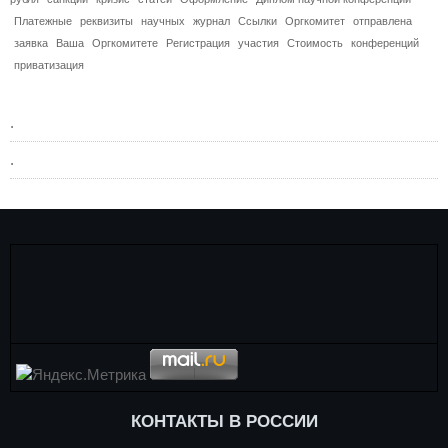
Платежные
реквизиты
научных
журнал
Ссылки
Оргкомитет
отправлена
заявка
Ваша
Оргкомитете
Регистрация
участия
Стоимость
конференций
приватизация
.
.
КОНТАКТЫ В РОССИИ