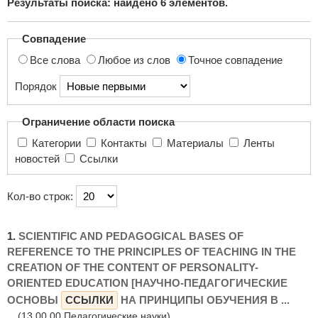
Результаты поиска: найдено
6
элементов.
поиска...
Совпадение
Все слова
Любое из слов
Точное совпадение
Порядок
Ограничение области поиска
Категории
Контакты
Материалы
Ленты
новостей
Ссылки
Кол-во строк:
1.
SCIENTIFIC AND PEDAGOGICAL BASES OF
REFERENCE TO THE PRINCIPLES OF TEACHING IN THE
CREATION OF THE CONTENT OF PERSONALITY-
ORIENTED EDUCATION [НАУЧНО-ПЕДАГОГИЧЕСКИЕ
ОСНОВЫ
ССЫЛКИ
НА ПРИНЦИПЫ ОБУЧЕНИЯ В ...
(13.00.00 Педагогические науки)