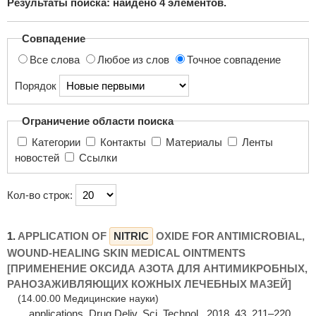
Результаты поиска: найдено
4
элементов.
поиска...
Совпадение
Все слова
Любое из слов
Точное совпадение
Порядок
Ограничение области поиска
Категории
Контакты
Материалы
Ленты
новостей
Ссылки
Кол-во строк:
1.
APPLICATION OF
NITRIC
OXIDE FOR ANTIMICROBIAL,
WOUND-HEALING SKIN MEDICAL OINTMENTS
[ПРИМЕНЕНИЕ ОКСИДА АЗОТА ДЛЯ АНТИМИКРОБНЫХ,
РАНОЗАЖИВЛЯЮЩИХ КОЖНЫХ ЛЕЧЕБНЫХ МАЗЕЙ]
(14.00.00 Медицинские науки)
... applications. Drug Deliv. Sci. Technol., 2018. 43, 211–220.