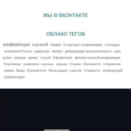
МЫ В ВКОНТАКТЕ
ОБЛАКО ТЕГОВ
конференции
научной
График
О научных конференциях
стагнация
экономика России
коррупция
импорт
добывающая промышленность
курс
рубля
санкции
кризис
статей
Оформление
Диплом научной конференции
Платежные
реквизиты
научных
журнал
Ссылки
Оргкомитет
отправлена
заявка
Ваша
Оргкомитете
Регистрация
участия
Стоимость
конференций
приватизация