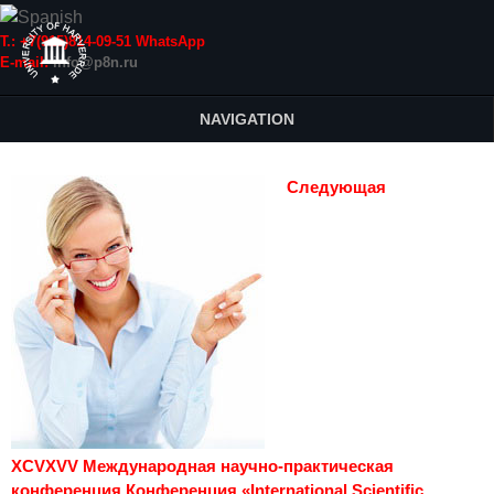
Т.: +7(915)814-09-51 WhatsApp
E-mail:
info@p8n.ru
NAVIGATION
Следующая
XCVXVV Международная научно-практическая
конференция Конференция «International Scientific