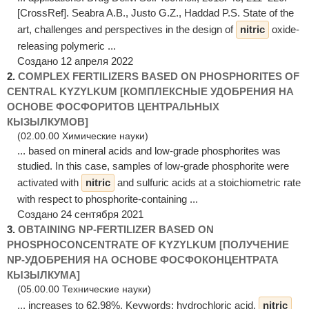
[CrossRef]. Seabra A.B., Justo G.Z., Haddad P.S. State of the
art, challenges and perspectives in the design of
nitric
oxide-
releasing polymeric ...
Создано 12 апреля 2022
2.
COMPLEX FERTILIZERS BASED ON PHOSPHORITES OF
CENTRAL KYZYLKUM [КОМПЛЕКСНЫЕ УДОБРЕНИЯ НА
ОСНОВЕ ФОСФОРИТОВ ЦЕНТРАЛЬНЫХ
КЫЗЫЛКУМОВ]
(02.00.00 Химические науки)
... based on mineral acids and low-grade phosphorites was
studied. In this case, samples of low-grade phosphorite were
activated with
nitric
and sulfuric acids at a stoichiometric rate
with respect to phosphorite-containing ...
Создано 24 сентября 2021
3.
OBTAINING NP-FERTILIZER BASED ON
PHOSPHOCONCENTRATE OF KYZYLKUM [ПОЛУЧЕНИЕ
NP-УДОБРЕНИЯ НА ОСНОВЕ ФОСФОКОНЦЕНТРАТА
КЫЗЫЛКУМА]
(05.00.00 Технические науки)
... increases to 62.98%. Keywords: hydrochloric acid,
nitric