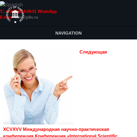
Т.: +7(915)814-09-51 WhatsApp
E-mail:
info@p8n.ru
NAVIGATION
Следующая
XCVXVV Международная научно-практическая
конференция Конференция «International Scientific