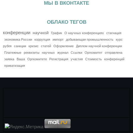
МЫ В ВКОНТАКТЕ
ОБЛАКО ТЕГОВ
конференции
научной
График
О научных конференциях
стагнация
экономика России
коррупция
импорт
добывающая промышленность
курс
рубля
санкции
кризис
статей
Оформление
Диплом научной конференции
Платежные
реквизиты
научных
журнал
Ссылки
Оргкомитет
отправлена
заявка
Ваша
Оргкомитете
Регистрация
участия
Стоимость
конференций
приватизация