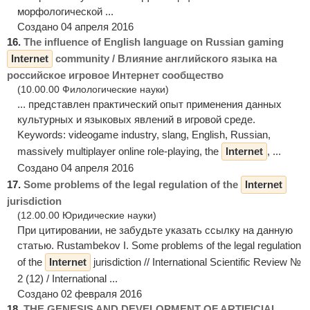
морфологической ...
Создано 04 апреля 2016
16.
The influence of English language on Russian gaming
Internet
community / Влияние английского языка на
российское игровое Интернет сообщество
(10.00.00 Филологические науки)
... представлен практический опыт применения данных
культурных и языковых явлений в игровой среде.
Keywords: videogame industry, slang, English, Russian,
massively multiplayer online role-playing, the
Internet
, ...
Создано 04 апреля 2016
17.
Some problems of the legal regulation of the
Internet
jurisdiction
(12.00.00 Юридические науки)
При цитировании, не забудьте указать ссылку на данную
статью. Rustambekov I. Some problems of the legal regulation
of the
Internet
jurisdiction // International Scientific Review №
2 (12) / International ...
Создано 02 февраля 2016
18.
THE GENESIS AND DEVELOPMENT OF ARTIFICIAL