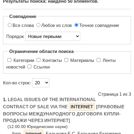
Результаты поиска: найдено
50
элементов.
поиска...
Совпадение
Все слова
Любое из слов
Точное совпадение
Порядок
Ограничение области поиска
Категории
Контакты
Материалы
Ленты
новостей
Ссылки
Кол-во строк:
Страница 1 из 3
1.
LEGAL ISSUES OF THE INTERNATIONAL
CONTRACT OF SALE VIA THE
INTERNET
[ПРАВОВЫЕ
ВОПРОСЫ МЕЖДУНАРОДНОГО ДОГОВОРА КУПЛИ-
ПРОДАЖИ ЧЕРЕЗ ИНТЕРНЕТ]
(12.00.00 Юридические науки)
... form,
internet
. Балыкова Е.С. Балыкова Екатерина