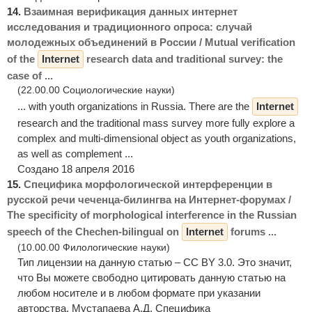
14.
Взаимная верификация данных интернет
исследования и традиционного опроса: случай
молодежных объединений в России / Mutual verification
of the
Internet
research data and traditional survey: the
case of ...
(22.00.00 Социологические науки)
... with youth organizations in Russia. There are the
Internet
research and the traditional mass survey more fully explore a
complex and multi-dimensional object as youth organizations,
as well as complement ...
Создано 18 апреля 2016
15.
Специфика морфологической интерференции в
русской речи чеченца-билингва на Интернет-форумах /
The specificity of morphological interference in the Russian
speech of the Chechen-bilingual on
Internet
forums ...
(10.00.00 Филологические науки)
Тип лицензии на данную статью – CC BY 3.0. Это значит,
что Вы можете свободно цитировать данную статью на
любом носителе и в любом формате при указании
авторства. Мустапаева А.Д. Специфика