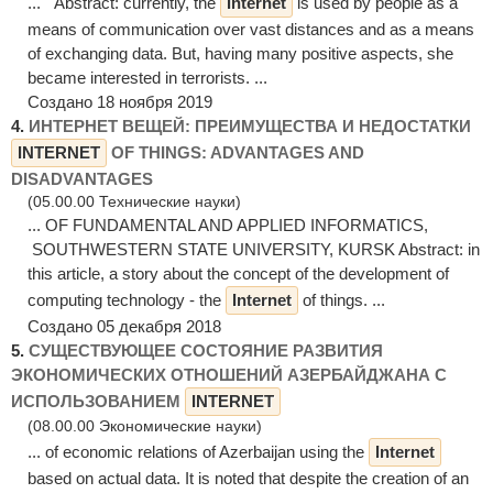
... Abstract: сurrently, the
Internet
is used by people as a
means of communication over vast distances and as a means
of exchanging data. But, having many positive aspects, she
became interested in terrorists. ...
Создано 18 ноября 2019
4.
ИНТЕРНЕТ ВЕЩЕЙ: ПРЕИМУЩЕСТВА И НЕДОСТАТКИ
INTERNET
OF THINGS: ADVANTAGES AND
DISADVANTAGES
(05.00.00 Технические науки)
... OF FUNDAMENTAL AND APPLIED INFORMATICS,
SOUTHWESTERN STATE UNIVERSITY, KURSK Abstract: in
this article, a story about the concept of the development of
computing technology - the
Internet
of things. ...
Создано 05 декабря 2018
5.
СУЩЕСТВУЮЩЕЕ СОСТОЯНИЕ РАЗВИТИЯ
ЭКОНОМИЧЕСКИХ ОТНОШЕНИЙ АЗЕРБАЙДЖАНА С
ИСПОЛЬЗОВАНИЕМ
INTERNET
(08.00.00 Экономические науки)
... of economic relations of Azerbaijan using the
Internet
based on actual data. It is noted that despite the creation of an