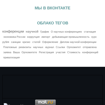
МЫ В ВКОНТАКТЕ
ОБЛАКО ТЕГОВ
конференции
научной
График
О научных конференциях
стагнация
экономика России
коррупция
импорт
добывающая промышленность
курс
рубля
санкции
кризис
статей
Оформление
Диплом научной конференции
Платежные
реквизиты
научных
журнал
Ссылки
Оргкомитет
отправлена
заявка
Ваша
Оргкомитете
Регистрация
участия
Стоимость
конференций
приватизация