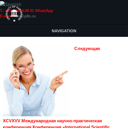
Т.: +7(915)814-09-51 WhatsApp
E-mail:
info@p8n.ru
NAVIGATION
Следующая
XCVXVV Международная научно-практическая
конференция Конференция «International Scientific