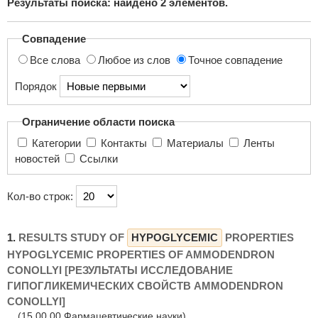
Результаты поиска: найдено
2
элементов.
поиска...
Совпадение
Все слова
Любое из слов
Точное совпадение
Порядок
Ограничение области поиска
Категории
Контакты
Материалы
Ленты
новостей
Ссылки
Кол-во строк:
1.
RESULTS STUDY OF
HYPOGLYCEMIC
PROPERTIES
HYPOGLYCEMIC PROPERTIES OF AMMODENDRON
CONOLLYI [РЕЗУЛЬТАТЫ ИССЛЕДОВАНИЕ
ГИПОГЛИКЕМИЧЕСКИХ СВОЙСТВ AMMODENDRON
CONOLLYI]
(15.00.00 Фармацевтические науки)